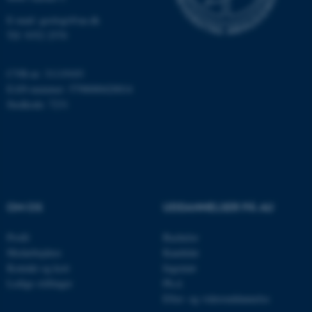
E-mail: geologi@au.dk
Nødvendige cookies hjælper
Tlf: 9352 2570
med at gøre hjemmesiden
brugbar ved at aktivere nogle
CVR-nr: 31119103
grundlæggende funktioner
EAN-nummer: 5798000420014
som navigation mm.
Stedkode: 7231
Hjemmesiden kan ikke
fungerer uden disse cookies.
Navn
Udbyder / Domæne
OM OS
UDDANNELSER PÅ AU
be_typo_user
TYPO3 Association
.au.dk
Profil
Bachelor
Medarbejdere
Kandidat
Kontakt og kort
Ingeniør
fe_typo_user
Typo3 Association
Ledige stillinger
Ph.d.
.au.dk
Efter- og videreuddannelse