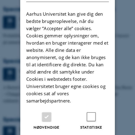
Specialeforsvar, Pernille Runge Jørgensen
Aarhus Universitet kan give dig den
Torsdag
25.
juni 2026,
kl. 13:00
25
bedste brugeroplevelse, når du
1671-137
JUN.
vælger ”Accepter alle” cookies.
Cookies gemmer oplysninger om,
Probabilistisk tilgang til opdatering af de hydrologiske typologier baseret
på numeriske grundvandsmodeller
hvordan en bruger interagerer med et
website. Alle dine data er
anonymiseret, og de kan ikke bruges
Specialeforsvar, Kristine Rengnér Fischer
til at identificere dig direkte. Du kan
Torsdag
25.
juni 2026,
kl. 11:15
altid ændre dit samtykke under
25
1671-137
JUN.
Cookies i webstedets footer.
Universitetet bruger egne cookies og
A Buried and Submerged Pleistocene River System in the North Sea Basin
cookies sat af vores
– Changes through time and implications for sea level changes and
samarbejdspartnere.
sediment…
Specialeforsvar, Aishat Lawal
NØDVENDIGE
STATISTISKE
Torsdag
25.
juni 2026,
kl. 11:00
25