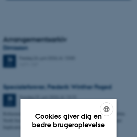
Arrangementsarkiv
Dimission
Fredag
26.
juni 2026,
kl. 13:00
26
1671-137
JUN.
Specialeforsvar, Frederik Winther Foged
Torsdag
25.
juni 2026,
kl. 13:15
25
1673-118
JUN.
Refinement of the Stratigraphic Framework of Units 50 and 60 within
Cookies giver dig en
North Sea I - Depositional Environments, Geological Evolution and
ENGLISH
bedre brugeroplevelse
Implications for…
DANISH