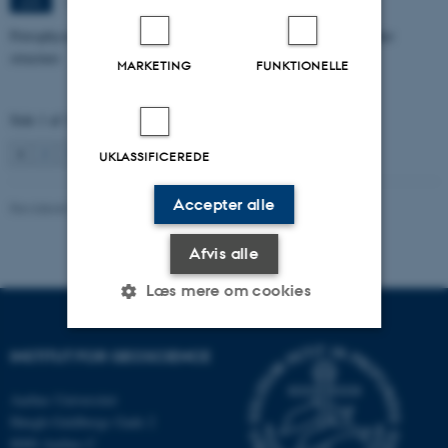
1672-141
JUN.
Petrophysical characterization of sandstone Reservoir at the Tønder
structure
MARKETING
FUNKTIONELLE
Side 1 af 131
1
2
3
…
131
Næste
UKLASSIFICEREDE
Accepter alle
Revideret 04.10.2021
Afvis alle
Læs mere om cookies
INSTITUT FOR GEOSCIENCE
Nødvendige
Statistiske
Marketing
Aarhus Universitet
Funktionelle
Uklassificerede
Høegh-Guldbergs Gade 2
8000 Aarhus C