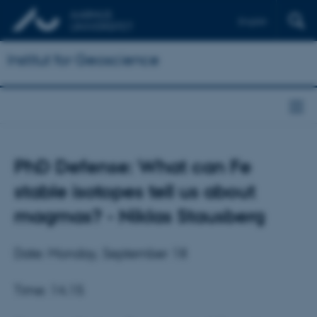
English
Institut for Geoscience
PhD Defense: What can Fe
stable isotopes tell us about
magmas? - Niklas Stausberg
Date: Monday, September 18
Time: 14.15