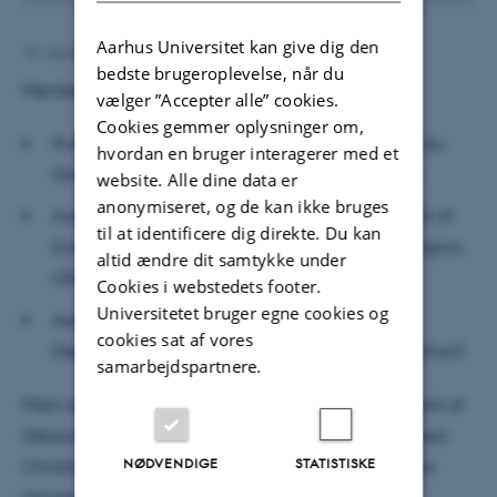
Aarhus Universitet kan give dig den
18. september 2017
af
Ann Eg Mølhave
bedste brugeroplevelse, når du
Members of the assessment committee:
vælger ”Accepter alle” cookies.
Cookies gemmer oplysninger om,
Professor Frédéric Moynier, Institut de Physique du
hvordan en bruger interagerer med et
Globe de Paris, Institut Universitaire de France
website. Alle dine data er
anonymiseret, og de kan ikke bruges
Associate professor Fangzhen Teng, Department of
til at identificere dig direkte. Du kan
Earth and Space Sciences, University of Washington,
altid ændre dit samtykke under
USA
Cookies i webstedets footer.
Universitetet bruger egne cookies og
Associate professor Anders Vest Christiansen,
cookies sat af vores
Department of Geoscience, Aarhus University (chair)
samarbejdspartnere.
Main supervisor: Professor Charles Lesher, Department of
Geoscience, Aarhus University Co-supervisor: Professor
NØDVENDIGE
STATISTISKE
Christian Tegner, Department of Geoscience, Aarhus
University