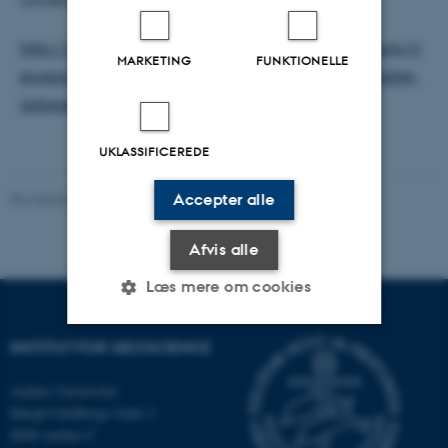
http://phd.au.dk/gradschools/scienceandtechnology/n
MARKETING
FUNKTIONELLE
ewsandevents/show-news/artikel/what-can-fe-stable-
isotopes-tell-us-about-magmas/
UKLASSIFICEREDE
Revideret 03.05.2022
-
Lara O'Dwyer Brown
Accepter alle
Afvis alle
Læs mere om cookies
INSTITUT FOR GEOSCIENCE
Nødvendige
Statistiske
Marketing
Aarhus Universitet
Funktionelle
Uklassificerede
Høegh-Guldbergs Gade 2
8000 Aarhus C