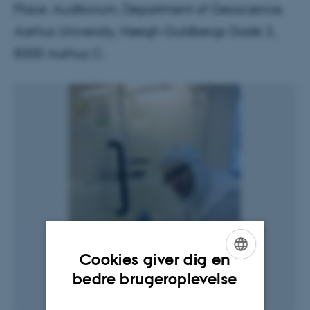
Place: Auditorium, Department of Geoscience,
Aarhus University, Høegh-Guldbergs Gade 2,
8000 Aarhus C.
Cookies giver dig en
ENGLISH
bedre brugeroplevelse
DANISH