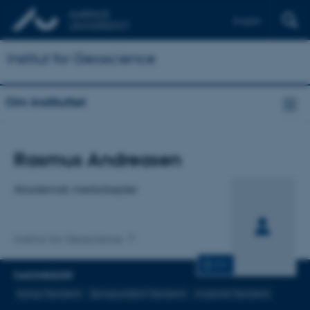
English
Institut for Geoscience
Om instituttet
Titel
Rasmus Andreasen
Primær tilknytning
Akademisk medarbejder
Institut for Geoscience
CV
FAGOMRÅDER
Isotop Geokemi
Sprogrundstof Geokemi
Analytisk Geokemi