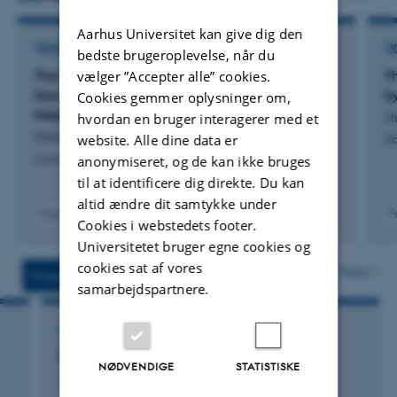
After earning his Ph.D., Rasmus was employed as a
Aarhus Universitet kan give dig den
postdoctoral researcher in the Department of Earth
TIDSSKRIFTARTIKEL
TI
bedste brugeroplevelse, når du
Science & Engineering, Imperial College London,
vælger ”Accepter alle” cookies.
The Shallow Magmatic Plumbing System of the
T
Deccan Traps, Evidence from Plagioclase
b
Cookies gemmer oplysninger om,
England, and held an adjunct position at the Natural
Megacrysts and their Host Lavas
Hu
hvordan en bruger interagerer med et
History Museum, London (2007—2011).
Marzoli, A. +8.
website. Alle dine data er
Na
anonymiseret, og de kan ikke bruges
Journal of Petrology
til at identificere dig direkte. Du kan
altid ændre dit samtykke under
Therafter, Rasmus worked as a research assistant
Fagfællebedømt
F
Cookies i webstedets footer.
professor in the Department of Earth and Atmospheric
Digital
Universitetet bruger egne cookies og
version
Sciences, University of Houston, Texas, USA, and held an
vedhæftet
cookies sat af vores
Flere
Projekter
Aktiviteter
affiliation as a visiting scientist at NASA—Johnson Space
samarbejdspartnere.
Center (2011-2015), before taking up his current post at
Aarhus Universitet.
FORSKNINGSPROJEKT
Earth System Petrology
NØDVENDIGE
STATISTISKE
15. november 2013