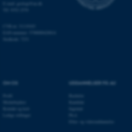
E-mail: geologi@au.dk
Nødvendige cookies hjælper
Tlf: 9352 2570
med at gøre hjemmesiden
brugbar ved at aktivere nogle
CVR-nr: 31119103
grundlæggende funktioner
EAN-nummer: 5798000420014
som navigation mm.
Stedkode: 7231
Hjemmesiden kan ikke
fungerer uden disse cookies.
Navn
Udbyder / Domæne
OM OS
UDDANNELSER PÅ AU
be_typo_user
TYPO3 Association
.au.dk
Profil
Bachelor
Medarbejdere
Kandidat
Kontakt og kort
Ingeniør
Ledige stillinger
Ph.d.
fe_typo_user
Typo3 Association
.au.dk
Efter- og videreuddannelse