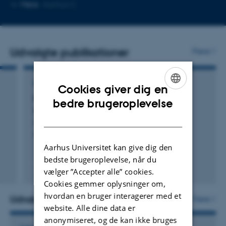
Kopier
Mere
Aarhus C
mailadresse
Udvalgte publikationer
Flere
KOMMENTAR ELLER DEBAT
Cookies giver dig en
Pivotal moments: Seven scenes from a
ENGLISH
bedre brugeroplevelse
geophysics adventure: Scene 4
DANISH
Christensen, N.
Preview
Aarhus Universitet kan give dig den
bedste brugeroplevelse, når du
vælger ”Accepter alle” cookies.
Digital
Cookies gemmer oplysninger om,
version
hvordan en bruger interagerer med et
vedhæftet
Udvalgte projekter
Flere
website. Alle dine data er
anonymiseret, og de kan ikke bruges