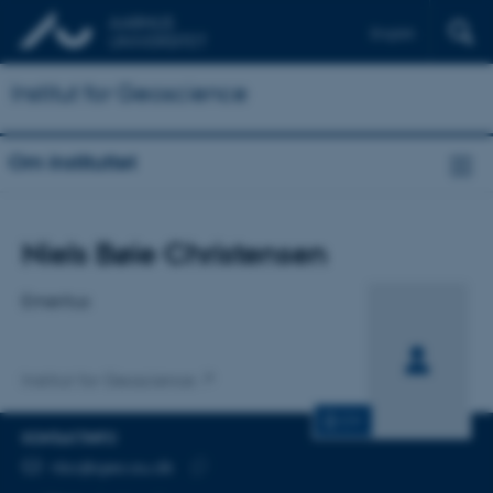
English
Institut for Geoscience
Om instituttet
Titel
Niels Bøie Christensen
Primær tilknytning
Emeritus
Institut for Geoscience
CV
KONTAKTINFO
MAILADRESSE
nbc@geo.au.dk