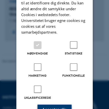
FORSKNINGSPROJEKT
til at identificere dig direkte. Du kan
altid ændre dit samtykke under
RESPROB: Probabilistic Geomodelling of
Groundwater Resources
Cookies i webstedets footer.
Universitetet bruger egne cookies og
1. maj 2018
-
30. apr. 2021
cookies sat af vores
samarbejdspartnere.
NØDVENDIGE
STATISTISKE
Revideret 11.12.2023
MARKETING
FUNKTIONELLE
INSTITUT FOR GEOSCIENCE
UKLASSIFICEREDE
Aarhus Universitet