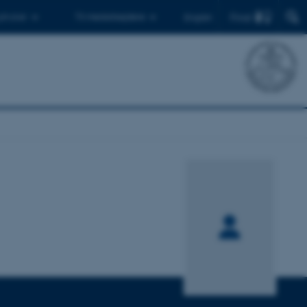
Find
 ph.d.er
Til medarbejdere
English