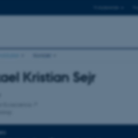
Til studerende
Til
stituttet
Kontakt
ael Kristian Sejr
tilknytning
r
for Ecoscience
ologi
NFO