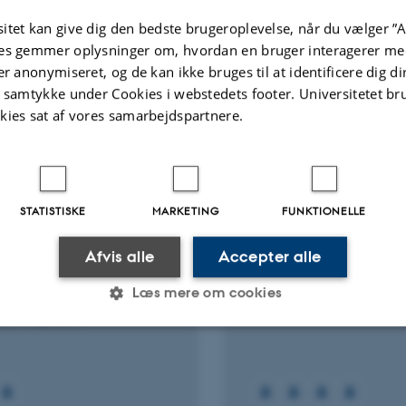
itet kan give dig den bedste brugeroplevelse, når du vælger ”A
Fagfællebedømt
es gemmer oplysninger om, hvordan en bruger interagerer med
Digital
version
er anonymiseret, og de kan ikke bruges til at identificere dig d
vedhæftet
t samtykke under Cookies i webstedets footer. Universitetet br
Flere
ter
Aktiviteter
kies sat af vores samarbejdspartnere.
NINGSPROJEKT
FORSKNINGSPROJEKT
cts of Greenland Ice
INTAROS: Integrated 
STATISTISKE
MARKETING
FUNKTIONELLE
t melt on primary
Observing System
uctivity and car-bon
Afvis alle
Accepter alle
1. dec. 2016
-
30. nov. 2021
ng in Greenland coastal
Læs mere om cookies
ystems
2017
-
1. jul. 2019
Statistiske
Marketing
Funktionelle