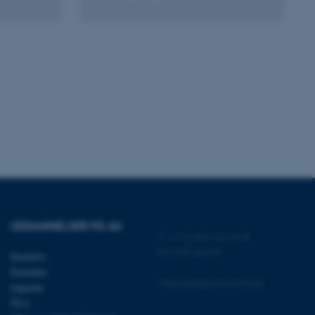
ere nogle
rer uden disse
 vores CMS-udbyder,
identificere en backend-
bruger er logget ind i
rbundet med Typo3-
emet. Det bruges generelt
ntifikator for at gøre det
præferencer, men i mange
UDDANNELSER PÅ AU
 ikke nødvendigt, da det
©
—
Cookies på au.dk
lt af platformen, skønt
webstedsadministratorer. I
Privatlivspolitik
Bachelor
dstillet til at blive
en browsersession. Det
Kandidat
entifikator i stedet for
Tilgængelighedserklæring
Ingeniør
Ph.d.
ose platform session