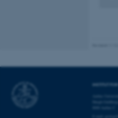
Nødvendige cooki
grundlæggende fu
cookies.
Navn
Revideret 11.12
be_typo_user
fe_typo_user
INSTITUT FO
Aarhus Universit
Høegh-Guldberg
8000 Aarhus C
ASP.NET_SessionId
E-mail: geologi