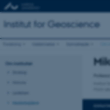
Institut for Geoscience
Forskning
Uddannelse
Samarbejde
Om in
Mik
Titel
Om instituttet
Primær 
Strategi
Professo
Historie
Institut 
Marin øk
Ledelsen
Medarbejdere
KONTAKTI