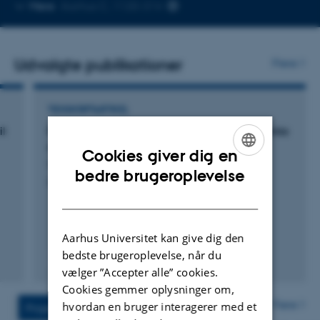
Kopier
Mere
Aarhus C, 1120-314
telefonnummer
Udvalgte publikationer
Flere
TIDSSKRIFTARTIKEL
il
Proteomic Responses of the Springtail Folsomia
candida to Drought
Cookies giver dig en
Wang, Y. +4.
ENGLISH
bedre brugeroplevelse
Insects
DANISH
Aarhus Universitet kan give dig den
bedste brugeroplevelse, når du
Fagfællebedømt
vælger ”Accepter alle” cookies.
Digital
version
Cookies gemmer oplysninger om,
vedhæftet
Flere
hvordan en bruger interagerer med et
Projekter
Aktiviteter