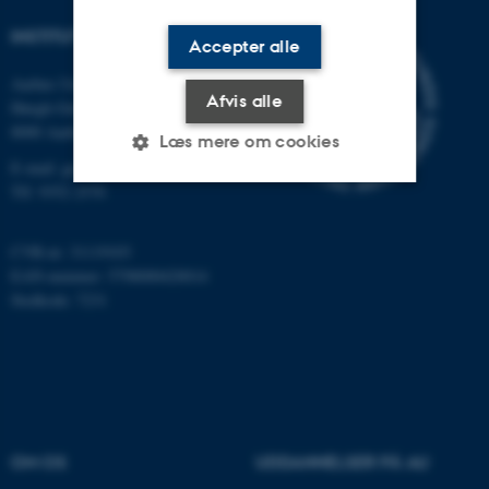
INSTITUT FOR GEOSCIENCE
Accepter alle
Aarhus Universitet
Afvis alle
Høegh-Guldbergs Gade 2
8000 Aarhus C
Læs mere om cookies
E-mail: geologi@au.dk
Tlf: 9352 2570
Nødvendige
Statistiske
Marketing
CVR-nr: 31119103
Funktionelle
Uklassificerede
EAN-nummer: 5798000420014
Stedkode: 7231
Nødvendige cookies hjælper
med at gøre hjemmesiden
brugbar ved at aktivere nogle
grundlæggende funktioner
som navigation mm.
OM OS
UDDANNELSER PÅ AU
Hjemmesiden kan ikke