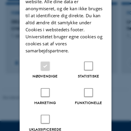
website. Alle dine data er
anonymiseret, og de kan ikke bruges
FORSKNINGSPROJEKT
F
til at identificere dig direkte. Du kan
DELIFEED: Delivery of Healthy and Sustainable
L
altid ændre dit samtykke under
Live Feed for Juvenile Fish
h
Cookies i webstedets footer.
Universitetet bruger egne cookies og
1. apr. 2024
-
1. apr. 2028
1.
cookies sat af vores
samarbejdspartnere.
NØDVENDIGE
STATISTISKE
Revideret 11.12.2023
MARKETING
FUNKTIONELLE
UKLASSIFICEREDE