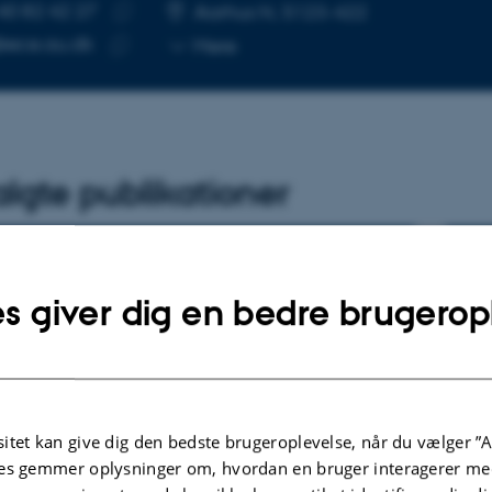
40 82 42 27
UMMER
SE
Aarhus N, 5123-422
Kopier
ece.au.dk
Mere
telefonnummer
Kopier
mailadresse
lgte publikationer
KRIFTARTIKEL
K
s giver dig en bedre brugerop
O-2 – an ambitious earth observing student
C
Sat for arctic climate research
L
iksen, A. +46.
K
ers in Remote Sensing
Pr
De
itet kan give dig den bedste brugeroplevelse, når du vælger ”A
es gemmer oplysninger om, hvordan en bruger interagerer med
ællebedømt
F
Digital