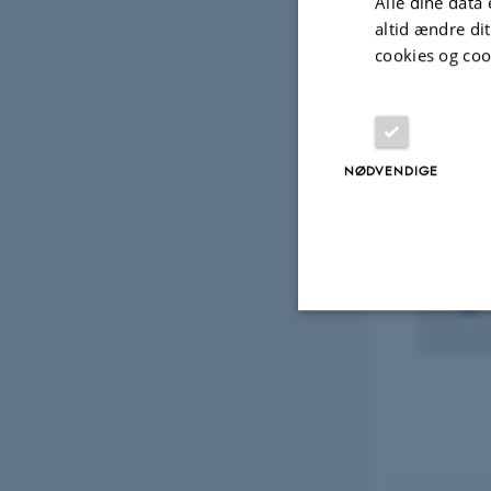
Alle dine data 
altid ændre di
cookies og coo
Projek
FORS
NØDVENDIGE
CITW
fost
1. feb
Nødvendige
Nødvendige cooki
grundlæggende fu