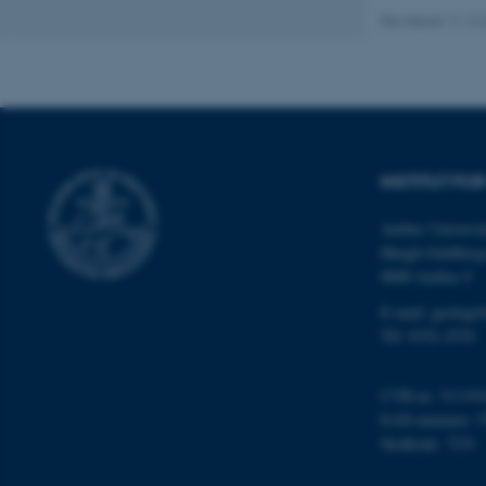
cookies.
Revideret 11.12
Navn
be_typo_user
INSTITUT FO
fe_typo_user
Aarhus Universit
Høegh-Guldberg
8000 Aarhus C
E-mail: geologi
Tlf: 9352 2570
ASP.NET_SessionId
CVR-nr: 311191
EAN-nummer: 5
Stedkode: 7231
JSESSIONID