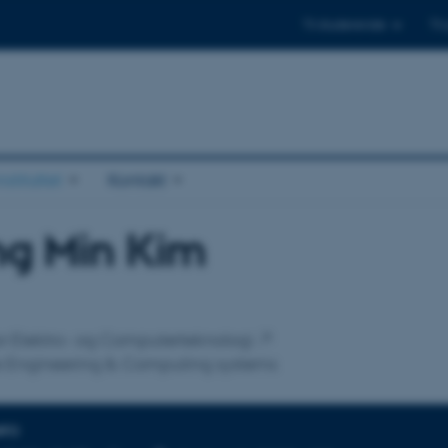
Til studerende
Til
stituttet
Kontakt
ng Min Kim
tilknytning
 for Elektro- og Computerteknologi
e Engineering & Computing systems
NFO