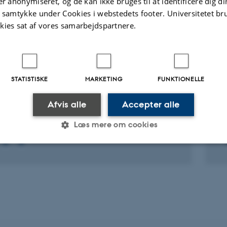
er anonymiseret, og de kan ikke bruges til at identificere dig d
version
t samtykke under Cookies i webstedets footer. Universitetet br
vedhæftet
kies sat af vores samarbejdspartnere.
ter
Aktiviteter
KNINGSPROJEKT
P
STATISTISKE
MARKETING
FUNKTIONELLE
IN: A generic digital twin framework to
D
er sustainable mobility in the 15mC
9.
Afvis alle
Accepter alle
. 2024
-
31. jan. 2027
Læs mere om cookies
Statistiske
Marketing
Funktionelle
es hjælper med at gøre hjemmesiden brugbar ved at aktiv
nktioner som navigation mm. Hjemmesiden kan ikke funge