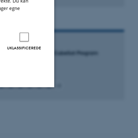
irekte. Du kan
version
uger egne
vedhæftet
ROJEKT
UKLASSIFICEREDE
ISCO: Danish Student CubeSat Program
 november 2020
+3
Uklassificerede
ere nogle
rer uden disse