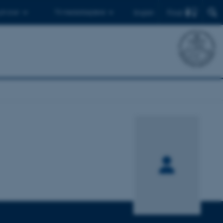
Find
 ph.d.er
Til medarbejdere
English