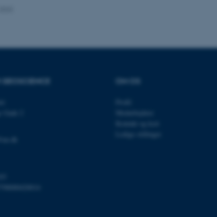
.2023
Udbyder / Domæne
Udløb
Beskrivelse
30
Denne cookie sættes af
TYPO3 Association
minutter
TYPO3, og bruges til at 
.au.dk
session, når en backend-
TYPO3 eller Frontend.
R GEOSCIENCE
OM OS
30
Dette cookienavn er fo
Typo3 Association
minutter
webindholdsstyringssyst
.au.dk
et
Profil
som en brugersessionside
s Gade 2
Medarbejdere
muligt at gemme bruger
tilfælde er det muligvis
Kontakt og kort
kan indstilles ved defau
Ledige stillinger
dette kan forhindres af 
@au.dk
de fleste tilfælde er det in
ødelagt i slutningen af 
indeholder en tilfældig id
specifikke brugerdata.
Session
Denne cookie er en purp
Microsoft Corporation
03
cookie, der bruges af hj
.au.dk
798000420014
i Microsoft .net- teknolo
til at opretholde en an
Session
Generel formål platform 
Oracle Corporation
websteder skrevet i JSP. 
.au.dk