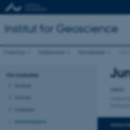
Institut for Geoscience
Forskning
Uddannelse
Samarbejde
Om in
Ju
Titel
Om instituttet
Primær 
Strategi
Lektor
Historie
Institut
Softwar
Ledelsen
Medarbejdere
KONTAKTI