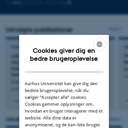
Kopier
Kopier
Mere
Aarhus C, 1523-110
telefonnummer
mailadresse
Udvalgte publikationer
Flere
TIDSSKRIFTARTIKEL
TI
Cookies giver dig en
Laboratory Investigations of Flow Dynamics and
T
ENGLISH
bedre brugeroplevelse
Volume Growth During Erosion of Different
R
DANISH
Substrates by CO
-Driven Granular Flows in
R
2
Martian Gullies
Fl
Roelofs, L. +8.
Aarhus Universitet kan give dig den
Journal of Geophysical Research: Planets
bedste brugeroplevelse, når du
vælger ”Accepter alle” cookies.
Fagfællebedømt
F
Cookies gemmer oplysninger om,
Digital
hvordan en bruger interagerer med et
version
website. Alle dine data er
vedhæftet
Udvalgte projekter
Flere
anonymiseret, og de kan ikke bruges