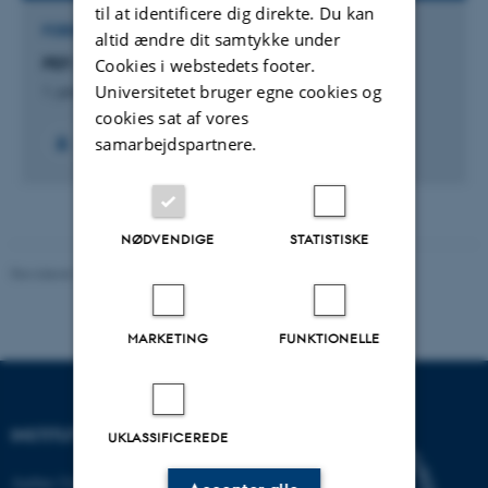
til at identificere dig direkte. Du kan
FORSKNINGSPROJEKT
altid ændre dit samtykke under
PEF: Planetary Environmental facilities
Cookies i webstedets footer.
Universitetet bruger egne cookies og
1. januar 2000
cookies sat af vores
samarbejdspartnere.
NØDVENDIGE
STATISTISKE
Revideret 11.12.2023
MARKETING
FUNKTIONELLE
INSTITUT FOR GEOSCIENCE
UKLASSIFICEREDE
Aarhus Universitet