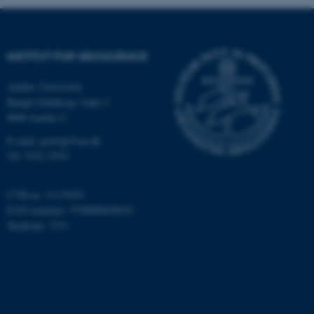
Nødvendige
Statistiske
Marketing
Funktionelle
Uklassificerede
INSTITUT FOR GEOSCIENCE
Aarhus Universitet
Nødvendige cookies hjælper
Høegh-Guldbergs Gade 2
med at gøre hjemmesiden
8000 Aarhus C
brugbar ved at aktivere nogle
grundlæggende funktioner
E-mail: geologi@au.dk
som navigation mm.
Tlf: 9352 2570
Hjemmesiden kan ikke
fungerer uden disse cookies.
CVR-nr: 31119103
EAN-nummer: 5798000420014
Stedkode: 7231
Navn
Udbyder / Domæne
be_typo_user
TYPO3 Association
.au.dk