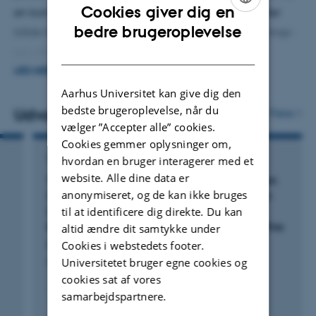
Cookies giver dig en
en kompleks struktur med mange medarbejdere, der
Forskningsfond og forperson for Komite for Novo Nordisk
ENGLISH
bedre brugeroplevelse
både har opgaver i det kliniske arbejde og i forsknings-
Prisen.
DANISH
og uddannelsesmiljøerne.
LÆS MERE
Mit fokus er at sikre gode rammer for rekruttering og
Aarhus Universitet kan give dig den
karriereudvikling og at sikre et inkluderende og
bedste brugeroplevelse, når du
Udvalgte publikationer
Flere
meningsfuldt arbejdsmiljø. Jeg arbejder for at fremme
vælger ”Accepter alle” cookies.
Cookies gemmer oplysninger om,
samarbejde og videndeling internt på instituttet og med
TIDSSKRIFTARTIKEL
hvordan en bruger interagerer med et
vores vigtigste samarbejdspartnere, herunder særligt
website. Alle dine data er
The Probe for Renal Organic Cation Secretion
hospitalsledelserne i Region Midtjylland.
anonymiseret, og de kan ikke bruges
(4-Dimethylaminostyryl)-N-Methylpyridinium
(ASP+)) Shows Amplified Fluorescence by
til at identificere dig direkte. Du kan
Binding to Albumin and Is Accumulated In Vivo
altid ændre dit samtykke under
Engbjerg, J. +9.
Cookies i webstedets footer.
Universitetet bruger egne cookies og
Molecular Imaging
cookies sat af vores
samarbejdspartnere.
Fagfællebedømt