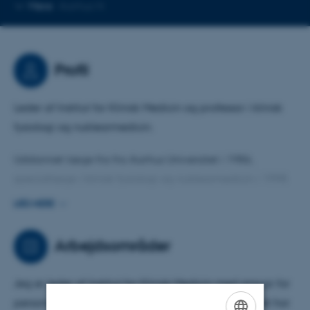
Kopier
Mere
Aarhus N
telefonnummer
Profil
Leder af Institut for Klinisk Medicin og professor i klinisk
fysiologi og nuklearmedicin.
Uddannet læge fra fra Aarhus Universitet i 1986,
speciallæge i klinisk fysiologi og nuklearmedicin i 1998.
Har gennem min forskerkarriere arbejdet med både
LÆS MERE
grundforskning og klinisk forskning inden for
nyrefysiologi, vand- og saltstofskiftet og udvikling af nye
Arbejdsområder
radioaktive sporstoffer til diagnostik og behandling. Har
mere end 25 års erfaring som forskningsleder.
Jeg er leder af Institut for Klinisk Medicin med ansvar for
personale, økonomi og ressourcefordeling. Instituttet har
Bestyrelsesmedlem (næstforperson) i Danmarks Frie