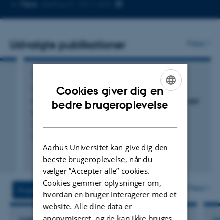
Kopier
Mere
Aarhus C, 1511-422
telefonnummer
Udvalgte publikationer
Flere
TIDSSKRIFTARTIKEL
Cookies giver dig en
The Molecular Identification of Organic
ENGLISH
Compounds in the Atmosphere: State of the Art
bedre brugeroplevelse
and Challenges
DANISH
Noziere, B. +23.
Chemical Reviews
Aarhus Universitet kan give dig den
Fagfællebedømt
bedste brugeroplevelse, når du
Digital
vælger ”Accepter alle” cookies.
version
Cookies gemmer oplysninger om,
vedhæftet
Flere
Projekter
Aktiviteter
hvordan en bruger interagerer med et
website. Alle dine data er
anonymiseret, og de kan ikke bruges