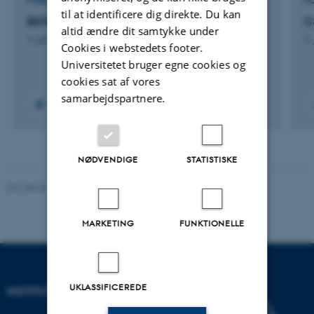
FORSKNINGSPROJEKT
F
til at identificere dig direkte. Du kan
BIOVALUE
C
altid ændre dit samtykke under
1. jul. 2013
-
1. jul. 2018
1.
Cookies i webstedets footer.
Universitetet bruger egne cookies og
cookies sat af vores
samarbejdspartnere.
NØDVENDIGE
STATISTISKE
Revideret 11.12.2023
MARKETING
FUNKTIONELLE
UKLASSIFICEREDE
INSTITUT FOR GEOSCIENCE