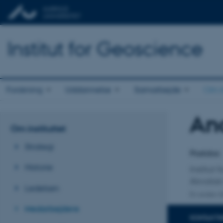
Institut for Geoscience
Forskning
Uddannelse
Samarbejde
Om in
And
Titel
Om instituttet
Primær 
Strategi
Postdoc
Historie
Institut f
Akvatisk
Ledelsen
En anden ti
Medarbejdere
KONTAKTI