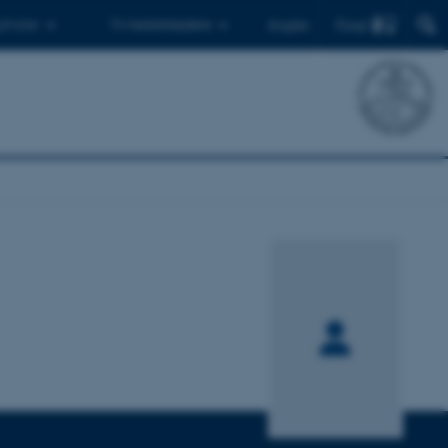
Find
 ph.d.er
Til medarbejdere
English