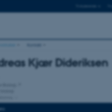
Til studerende
Til
stituttet
Kontakt
reas Kjær Dideriksen
tilknytning
or Biologi
 biologi
lknytning
NFO