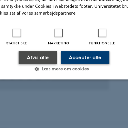
Digital
t samtykke under Cookies i webstedets footer. Universitetet br
version
kies sat af vores samarbejdspartnere.
vedhæftet
te projekter
Flere
STATISTISKE
MARKETING
FUNKTIONELLE
EKT
O: Danish Student CubeSat Program
Afvis alle
Accepter alle
vember 2020
Læs mere om cookies
+3
Statistiske
Marketing
Funktionelle
es hjælper med at gøre hjemmesiden brugbar ved at aktiv
nktioner som navigation mm. Hjemmesiden kan ikke funge