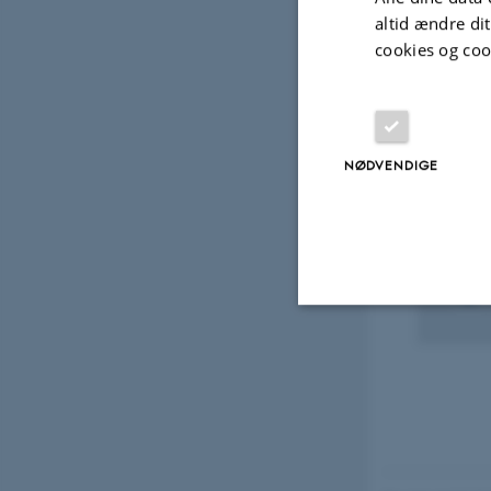
altid ændre di
cookies og coo
Udvalg
NØDVENDIGE
PROJ
DISC
9. no
Nødvendige
Nødvendige cooki
grundlæggende fu