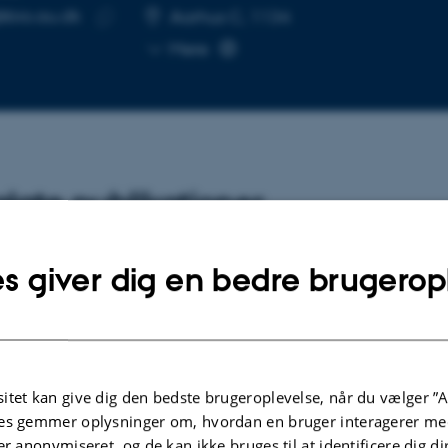
bio.au.dk
SE
Aarhus C, 1134
Kopier
Mere
mailadresse
lgte publikationer
s giver dig en bedre brugerop
KRIFTARTIKEL
TI
ckslide-generated tsunami in a Greenland
D
d rang Earth for 9 days
C
nevig, K. +67.
D
ce
Fr
itet kan give dig den bedste brugeroplevelse, når du vælger ”A
es gemmer oplysninger om, hvordan en bruger interagerer med
ællebedømt
F
er anonymiseret, og de kan ikke bruges til at identificere dig d