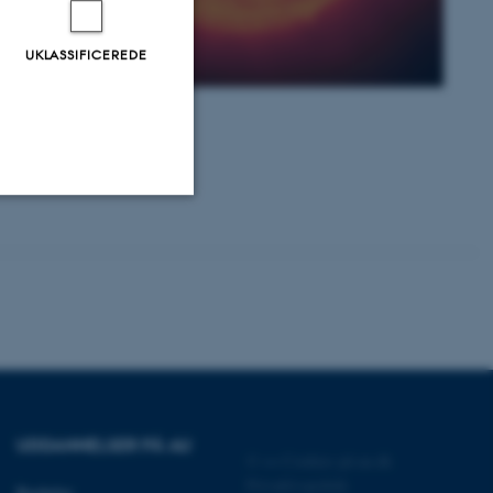
UKLASSIFICEREDE
Uklassificerede
ere nogle
rer uden disse
UDDANNELSER PÅ AU
©
—
Cookies på au.dk
Privatlivspolitik
Bachelor