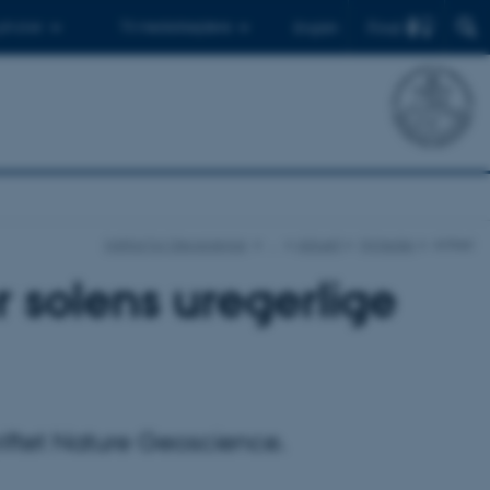
Find
 ph.d.er
Til medarbejdere
English
Institut for Geoscience
…
Aktuelt
Nyheder
Artikel
 solens uregerlige
riftet Nature Geoscience.