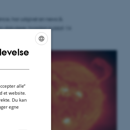
ence, har udgivet en news &
om diskuterer, hvordan kulstof-14
 de sidste 1000 år.
levelse
ENGLISH
DANISH
r
ccepter alle”
å
 et website.
irekte. Du kan
uger egne