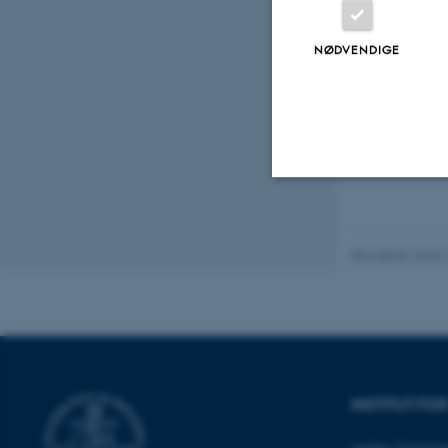
NØDVENDIGE
Nødvendige
Revideret 20.02
Nødvendige cooki
grundlæggende fu
cookies.
INSTITUT FO
Navn
Aarhus Universit