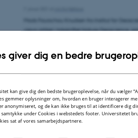
7. januar 2021
af
Ann Eg Mølhave
Mads Faurschou Knudsen fra Institut for Geosci
views artikel i tidsskriftet Nature Geoscience, s
kan bruges til at bestemme Solens aktivitet over
s giver dig en bedre brugerop
Artiklen omhandler også, hvordan Solens
aktivitet påvirker Jordens
klima samt forekomsten af enorme eksplosione
på Solens overflade. Eksplosionerne udgør en
itet kan give dig den bedste brugeroplevelse, når du vælger ”A
trussel mod satellitter og elektrisk infrastruktur p
es gemmer oplysninger om, hvordan en bruger interagerer med
Jorden, men giver samtidig mulighed for at
er anonymiseret, og de kan ikke bruges til at identificere dig d
t samtykke under Cookies i webstedets footer. Universitetet br
aldersbestemme arkæologiske materialer med
kies sat af vores samarbejdspartnere.
hidtil uset nøjagtighed.