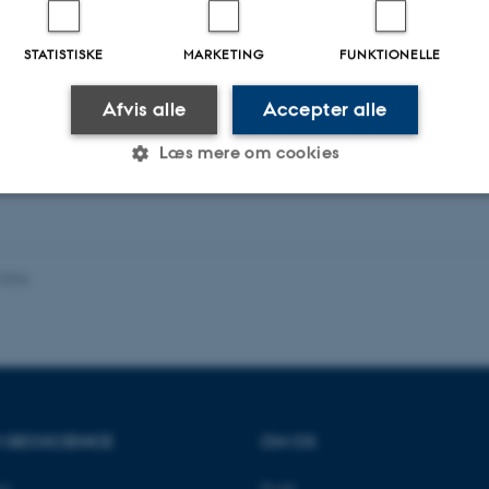
Læs artiklen
STATISTISKE
MARKETING
FUNKTIONELLE
Afvis alle
Accepter alle
Læs mere om cookies
Statistiske
Marketing
Funktionelle
.2026
es hjælper med at gøre hjemmesiden brugbar ved at aktiv
nktioner som navigation mm. Hjemmesiden kan ikke funge
R GEOSCIENCE
OM OS
Udbyder / Domæne
Udløb
Beskrivelse
et
Profil