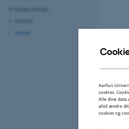
Ledige stillinger
Alumner
Aktuelt
Cookie
Aarhus Univers
cookies. Cooki
Alle dine data 
altid ændre di
cookies og coo