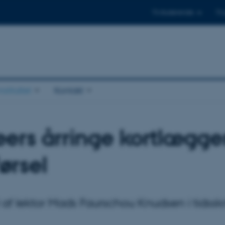
Til studerende
Til
stituttet
Kontakt
ers årringe kortlægger
ørsel
l af lektor Mads Faurschou Knudsen i tidssk