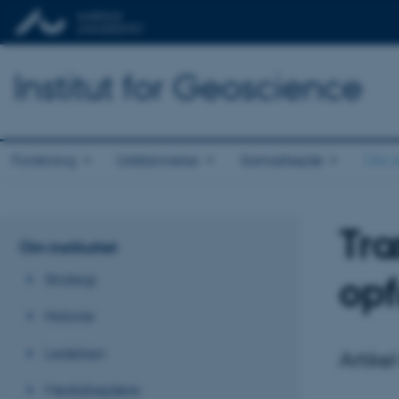
Institut for Geoscience
Forskning
Uddannelse
Samarbejde
Om in
Træ
Om instituttet
opf
Strategi
Historie
Ledelsen
Artike
Medarbejdere