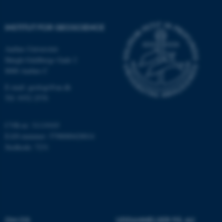
Funktionelle
Uklassificerede
INSTITUT FOR GEOSCIENCE
Aarhus Universitet
Nødvendige cookies hjælper
Høegh-Guldbergs Gade 2
med at gøre hjemmesiden
8000 Aarhus C
brugbar ved at aktivere nogle
E-mail: geologi@au.dk
grundlæggende funktioner
Tlf: 9352 2570
som navigation mm.
Hjemmesiden kan ikke
CVR-nr: 31119103
fungerer uden disse cookies.
EAN-nummer: 5798000420014
Stedkode: 7231
Navn
Udbyder / Domæne
be_typo_user
TYPO3 Association
.au.dk
OM OS
UDDANNELSER PÅ AU