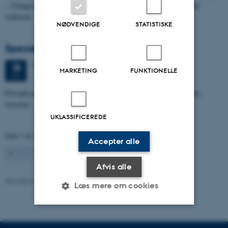
– Changes through time and implications for sea level changes and
sediment…
NØDVENDIGE
STATISTISKE
Specialeforsvar, Aishat Lawal
Torsdag
25.
juni 2026,
kl. 11:00
25
MARKETING
FUNKTIONELLE
1672-141
JUN.
Petrophysical characterization of sandstone Reservoir at the Tønder
structure
UKLASSIFICEREDE
Side 1 af 131
Accepter alle
1
2
3
…
131
Næste
Afvis alle
Revideret 04.10.2021
Læs mere om cookies
Nødvendige
Statistiske
Marketing