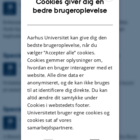
Cookies giver dig en
Torsdag
25.
juni 2026,
kl. 13:15
25
ENGLISH
bedre brugeroplevelse
1673-118
JUN.
DANISH
Refinement of the Stratigraphic Framework of Units 50 and 60 within
North Sea I - Depositional Environments, Geological Evolution and
Implications for…
Aarhus Universitet kan give dig den
bedste brugeroplevelse, når du
vælger ”Accepter alle” cookies.
Specialeforsvar, Pernille Runge Jørgensen
Cookies gemmer oplysninger om,
Torsdag
25.
juni 2026,
kl. 13:00
25
hvordan en bruger interagerer med et
1671-137
JUN.
website. Alle dine data er
anonymiseret, og de kan ikke bruges
Probabilistisk tilgang til opdatering af de hydrologiske typologier baseret
på numeriske grundvandsmodeller
til at identificere dig direkte. Du kan
altid ændre dit samtykke under
Cookies i webstedets footer.
Specialeforsvar, Kristine Rengnér Fischer
Universitetet bruger egne cookies og
Torsdag
25.
juni 2026,
kl. 11:15
cookies sat af vores
25
1671-137
JUN.
samarbejdspartnere.
A Buried and Submerged Pleistocene River System in the North Sea Basin