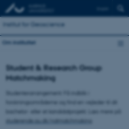
English
Institut for Geoscience
Om instituttet
Student & Research Group
Matchmaking
Studenterarrangement: Få indblik i
forskningsområderne og find en vejleder til dit
bachelor- eller et kandidatprojekt. Læs mere på
studerende.au.dk/natmatchmaking