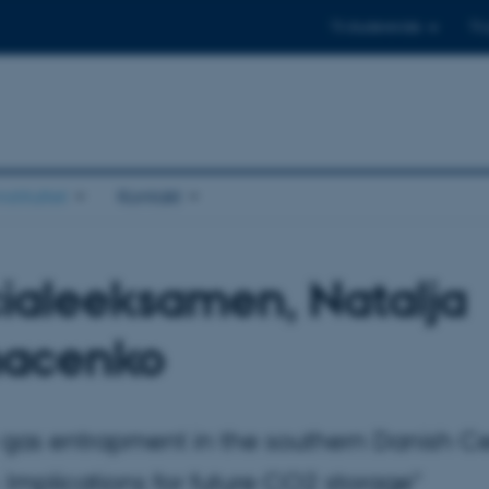
Til studerende
Til
stituttet
Kontakt
ialeeksamen, Natalja
acenko
 gas entrapment in the southern Danish Ce
Implications for future CO2 storage"