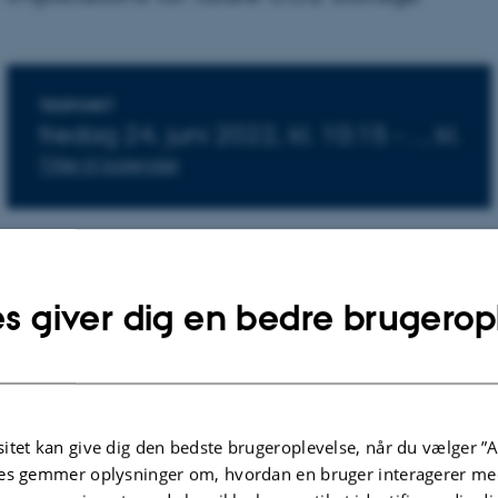
Oplysninger om arrangemen
TIDSPUNKT
fredag
24.
juni 2022,
kl. 10:15
-
.
,
kl.
Tilføj til kalender
macenko forsvarer sin specialeafhandling ”Shallow gas 
s giver dig en bedre brugerop
hern Danish Central Graben - Implications for future CO2 s
en 10. juni 2022
itet kan give dig den bedste brugeroplevelse, når du vælger ”A
es gemmer oplysninger om, hvordan en bruger interagerer med