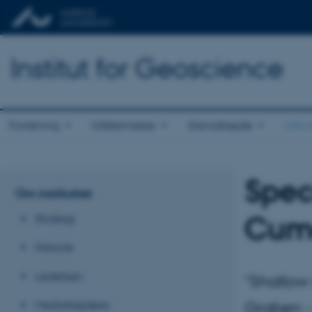
Institut for Geoscience
Forskning
Uddannelse
Samarbejde
Om in
Spec
Om instituttet
Cum
Strategi
Historie
Ledelsen
"Shallow
Medarbejdere
Graben - 