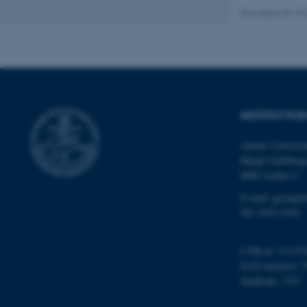
cookies.
Revideret 04.10
Navn
be_typo_user
INSTITUT FO
fe_typo_user
Aarhus Universit
Høegh-Guldberg
8000 Aarhus C
E-mail: geologi
Tlf: 9352 2570
ASP.NET_SessionId
CVR-nr: 311191
EAN-nummer: 5
Stedkode: 7231
JSESSIONID