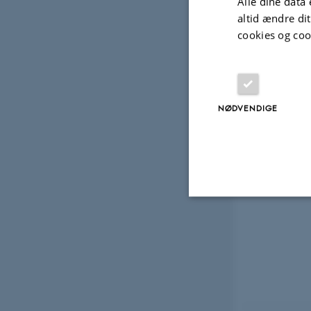
Alle dine data 
altid ændre di
cookies og coo
NØDVENDIGE
Nødvendige
Nødvendige cooki
grundlæggende fu