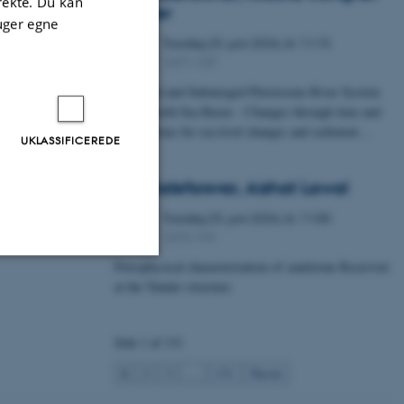
irekte. Du kan
Fischer
uger egne
Torsdag
25.
juni 2026,
kl. 11:15
25
1671-137
JUN.
A Buried and Submerged Pleistocene River System
in the North Sea Basin – Changes through time and
implications for sea level changes and sediment…
UKLASSIFICEREDE
Specialeforsvar, Aishat Lawal
Torsdag
25.
juni 2026,
kl. 11:00
25
1672-141
JUN.
Petrophysical characterization of sandstone Reservoir
at the Tønder structure
Uklassificerede
Side 1 af 131
ere nogle
1
2
3
…
131
Næste
rer uden disse