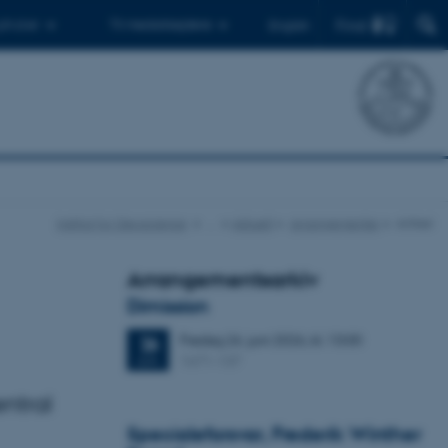
Find
 ph.d.er
Til medarbejdere
English
Institut for Geoscience
…
Aktuelt
Arrangementer
Artikel
Arrangementsarkiv
Dimission
Fredag
26.
juni 2026,
kl. 13:00
26
1671-137
JUN.
ntral
Specialeforsvar, Frederik Winther