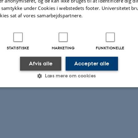
er anonymiseret, og de kan ikke bruges til at identificere dig d
t samtykke under Cookies i webstedets footer. Universitetet br
kies sat af vores samarbejdspartnere.
STATISTISKE
MARKETING
FUNKTIONELLE
Afvis alle
Accepter alle
Læs mere om cookies
Statistiske
Marketing
Funktionelle
es hjælper med at gøre hjemmesiden brugbar ved at aktiv
nktioner som navigation mm. Hjemmesiden kan ikke funge