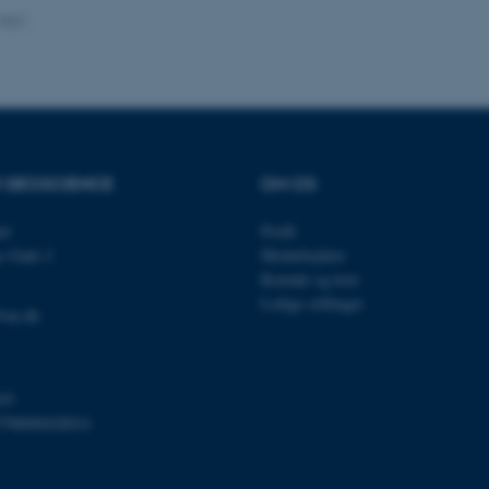
.2021
Udbyder / Domæne
Udløb
Beskrivelse
30
Denne cookie sættes af
TYPO3 Association
minutter
TYPO3, og bruges til at 
.au.dk
session, når en backend-
TYPO3 eller Frontend.
R GEOSCIENCE
OM OS
30
Dette cookienavn er fo
Typo3 Association
minutter
webindholdsstyringssyst
.au.dk
et
Profil
som en brugersessionside
s Gade 2
Medarbejdere
muligt at gemme bruger
tilfælde er det muligvis
Kontakt og kort
kan indstilles ved defau
Ledige stillinger
dette kan forhindres af 
@au.dk
de fleste tilfælde er det in
ødelagt i slutningen af 
indeholder en tilfældig id
specifikke brugerdata.
Session
Denne cookie er en purp
Microsoft Corporation
03
cookie, der bruges af hj
.au.dk
798000420014
i Microsoft .net- teknolo
til at opretholde en an
Session
Generel formål platform 
Oracle Corporation
websteder skrevet i JSP. 
.au.dk