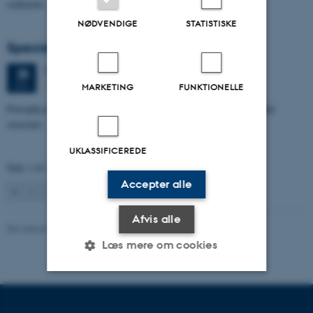
sediment…
NØDVENDIGE
STATISTISKE
Specialeforsvar, Aishat Lawal
Torsdag
25.
juni 2026,
kl. 11:00
25
1672-141
JUN.
MARKETING
FUNKTIONELLE
Petrophysical characterization of sandstone Reservoir at the Tønder
structure
UKLASSIFICEREDE
Side 1 af 131
Accepter alle
1
2
3
…
131
Næste
Afvis alle
Revideret 04.10.2021
Læs mere om cookies
Nødvendige
Statistiske
Marketing