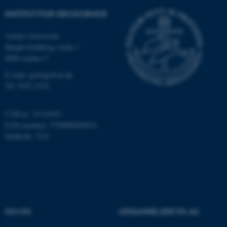
Funktionelle
Uklassificerede
INSTITUT FOR GEOSCIENCE
Aarhus Universitet
Høegh-Guldbergs Gade 2
Nødvendige cookies hjælper
8000 Aarhus C
med at gøre hjemmesiden
brugbar ved at aktivere nogle
E-mail: geologi@au.dk
Tlf: 9352 2570
grundlæggende funktioner
som navigation mm.
Hjemmesiden kan ikke
CVR-nr: 31119103
fungerer uden disse cookies.
EAN-nummer: 5798000420014
Stedkode: 7231
Navn
Udbyder / Domæne
be_typo_user
TYPO3 Association
.au.dk
OM OS
UDDANNELSER PÅ AU