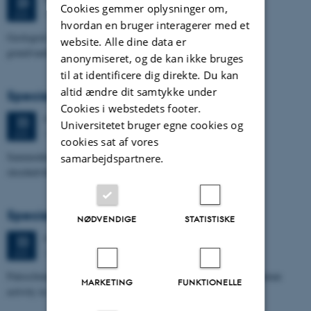
23
Cookies gemmer oplysninger om,
1671-137
JUN.
hvordan en bruger interagerer med et
Geologisk kompleksitets indflydelse på nitratsårbarhed af
website. Alle dine data er
grundvandsmagasin ved Villestrup Å
anonymiseret, og de kan ikke bruges
til at identificere dig direkte. Du kan
altid ændre dit samtykke under
Specialeforsvar, Terese Nyholm Viuf
Cookies i webstedets footer.
Mandag
22.
juni 2026,
kl. 13:30
22
Universitetet bruger egne cookies og
1671-137
JUN.
cookies sat af vores
Sammenhængen mellem Ærøs glacialtektoniske arkitektur og
samarbejdspartnere.
skredudviklingen i Voderupskredet
Specialeforsvar, Nino Domergue
NØDVENDIGE
STATISTISKE
Mandag
22.
juni 2026,
kl. 10:30
22
1671-137
JUN.
Paleoclimate and paleoenvironmental reconstruction related to human
MARKETING
FUNKTIONELLE
activity in Azykh Cave, using biomarker and XRF analyses