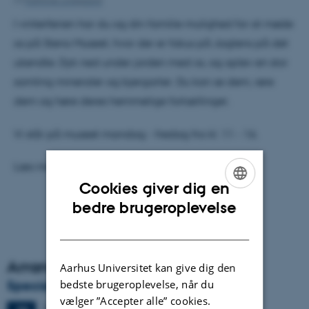
Af
Kathrine Lindgaard
I vinterferien har du og din familie mulighed for at møde
os på Steno Museet, hvor der er fokus på Jagtens på det
ukendte. Dyk ned under jorden med os, og oplev en stor
samling mineraler og bjergarter. Du kan se dem, røre
dem og høre deres hemmelige fortællinger.
Vi står på museet mandag - fredag fra kl. 11 - 16.
Læs mere om ’Jagten på det ukendte’
her
.
Cookies giver dig en
ENGLISH
bedre brugeroplevelse
DANISH
Arrangementsarkiv
Aarhus Universitet kan give dig den
bedste brugeroplevelse, når du
Specialeforsvar, Kristine Urhøj Møller
vælger ”Accepter alle” cookies.
Tirsdag
23.
juni 2026,
kl. 08:30