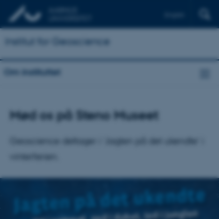
English
Institut for Geoscience
Om instituttet
Mød os på Steno Museet
Geoscience deltager i ’Jagten på det ukendte’ i
vinterferien.