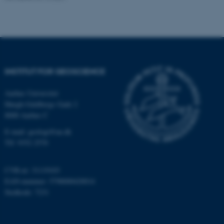
grundlæggende funktioner
som navigation mm.
Hjemmesiden kan ikke
fungerer uden disse cookies.
INSTITUT FOR GEOSCIENCE
Navn
Udbyder / Domæne
Aarhus Universitet
be_typo_user
TYPO3 Association
.au.dk
Høegh-Guldbergs Gade 2
8000 Aarhus C
E-mail: geologi@au.dk
Tlf: 9352 2570
fe_typo_user
Typo3 Association
.au.dk
CVR-nr: 31119103
EAN-nummer: 5798000420014
Stedkode: 7231