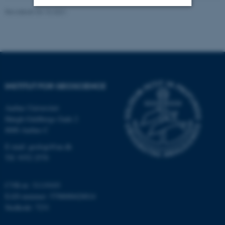
Revideret 04.10.2021
Nødvendige
Statistiske
Marketing
Funktionelle
Uklassificerede
INSTITUT FOR GEOSCIENCE
Nødvendige cookies hjælper
med at gøre hjemmesiden
Aarhus Universitet
brugbar ved at aktivere nogle
Høegh-Guldbergs Gade 2
grundlæggende funktioner
8000 Aarhus C
som navigation mm.
Hjemmesiden kan ikke
E-mail: geologi@au.dk
Tlf: 9352 2570
fungerer uden disse cookies.
CVR-nr: 31119103
EAN-nummer: 5798000420014
Navn
Udbyder / Domæne
Stedkode: 7231
be_typo_user
TYPO3 Association
.au.dk