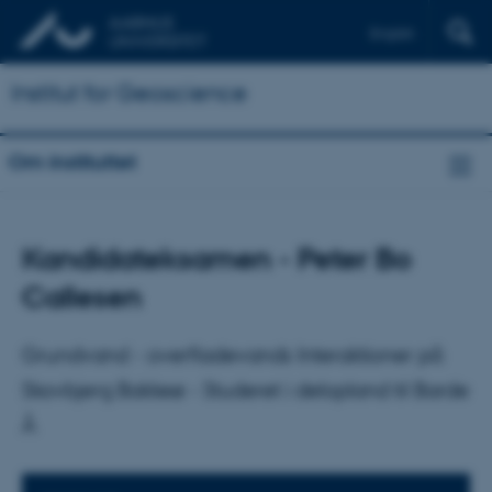
English
Institut for Geoscience
Om instituttet
Kandidateksamen - Peter Bo
Callesen
Grundvand - overfladevands Interaktioner på
Skovbjerg Bakkeø - Studeret i delopland til Barde
Å