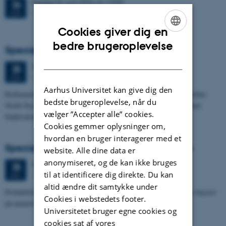
Fredag
26.
juni 2026,
kl. 13:00
26
1671-137
JUN.
Cookies giver dig en
ENGLISH
bedre brugeroplevelse
Specialeforsvar, Frederik Winther Foged
DANISH
Torsdag
25.
juni 2026,
kl. 13:15
25
1673-118
JUN.
Aarhus Universitet kan give dig den
Refinement of the Stratigraphic Framework of Units 50 and 60 within
bedste brugeroplevelse, når du
North Sea I - Depositional Environments, Geological Evolution and
vælger ”Accepter alle” cookies.
Implications for…
Cookies gemmer oplysninger om,
hvordan en bruger interagerer med et
Specialeforsvar, Pernille Runge Jørgensen
website. Alle dine data er
anonymiseret, og de kan ikke bruges
Torsdag
25.
juni 2026,
kl. 13:00
25
til at identificere dig direkte. Du kan
1671-137
JUN.
altid ændre dit samtykke under
Probabilistisk tilgang til opdatering af de hydrologiske typologier baseret
Cookies i webstedets footer.
på numeriske grundvandsmodeller
Universitetet bruger egne cookies og
cookies sat af vores