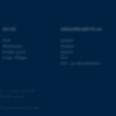
fe_typo_user
Typo3 Association
.au.dk
OM OS
UDDANNELSER PÅ AU
Profil
Bachelor
Medarbejdere
Kandidat
Kontakt og kort
Ingeniør
Ledige stillinger
Ph.d.
Efter- og videreuddannelse
©
—
Cookies på au.dk
ASP.NET_SessionId
Microsoft Corporation
Privatlivspolitik
.au.dk
Tilgængelighedserklæring