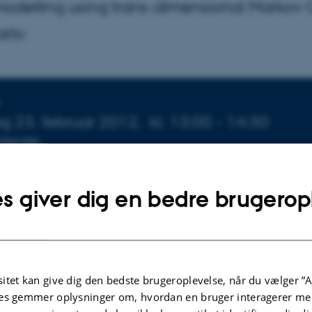
modelling using trans-dimensional Markov
rlo
sninger om arrangementet
g 23. februar 2012,
kl. 13:00 - 14:30
 kalender
ARRANGØR
et, Geoscience
Institut for Geoscience
s giver dig en bedre brugerop
Af
Lone Davidsen
itet kan give dig den bedste brugeroplevelse, når du vælger ”A
Gå til:
es gemmer oplysninger om, hvordan en bruger interagerer med