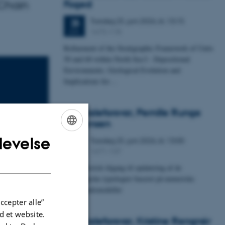
 Chain
Foged
Torsdag
25.
juni 2026,
kl. 13:15
25
1673-118
JUN.
Refinement of the Stratigraphic Framework of Units
50 and 60 within North Sea I - Depositional
Environments, Geological Evolution and
Implications for…
Specialeforsvar, Pernille Runge
Jørgensen
levelse
Torsdag
25.
juni 2026,
kl. 13:00
ENGLISH
25
1671-137
JUN.
DANISH
Probabilistisk tilgang til opdatering af de
hydrologiske typologier baseret på numeriske
grundvandsmodeller
ccepter alle”
 et website.
Specialeforsvar, Kristine Rengnér