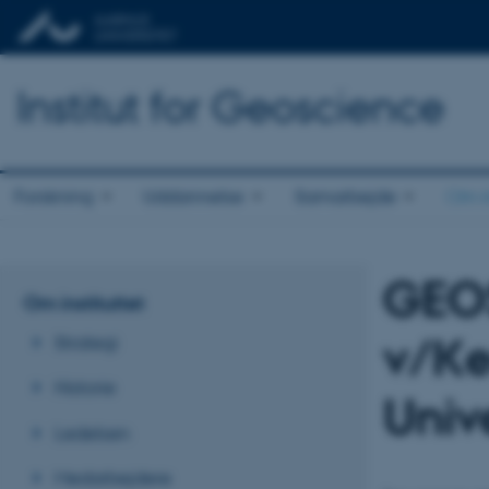
Institut for Geoscience
Forskning
Uddannelse
Samarbejde
Om in
GEO
Om instituttet
v/Ke
Strategi
Historie
Univ
Ledelsen
Medarbejdere