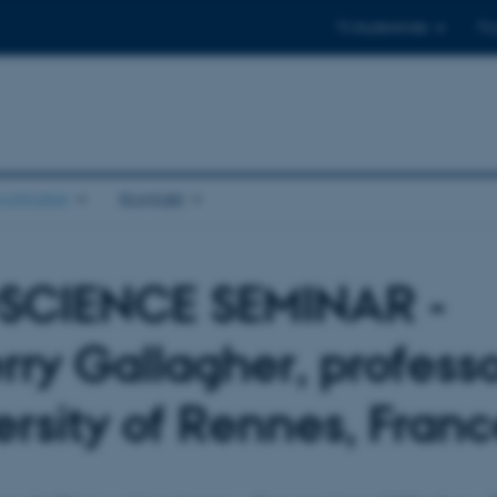
Til studerende
Til
stituttet
Kontakt
SCIENCE SEMINAR -
rry Gallagher, professo
ersity of Rennes, Fran