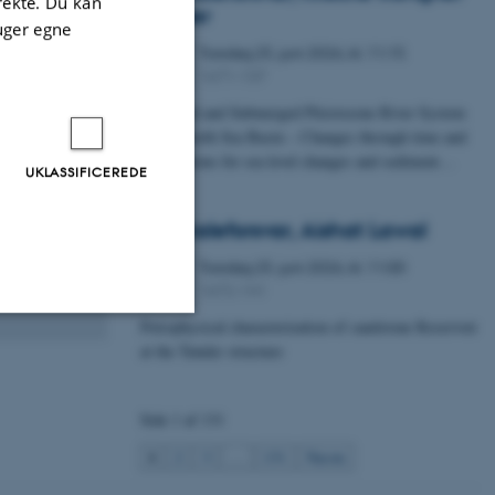
irekte. Du kan
Fischer
uger egne
Torsdag
25.
juni 2026,
kl. 11:15
25
1671-137
JUN.
A Buried and Submerged Pleistocene River System
in the North Sea Basin – Changes through time and
implications for sea level changes and sediment…
UKLASSIFICEREDE
Specialeforsvar, Aishat Lawal
Torsdag
25.
juni 2026,
kl. 11:00
25
1672-141
JUN.
Petrophysical characterization of sandstone Reservoir
at the Tønder structure
Uklassificerede
Side 1 af 131
ere nogle
1
2
3
…
131
Næste
rer uden disse