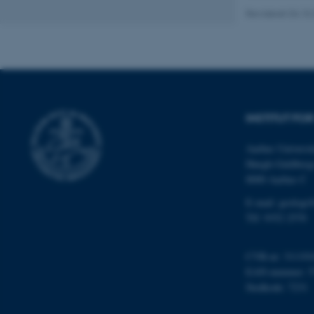
cookies.
Revideret 04.10
Navn
be_typo_user
INSTITUT FO
fe_typo_user
Aarhus Universit
Høegh-Guldberg
8000 Aarhus C
E-mail: geologi
Tlf: 9352 2570
ASP.NET_SessionId
CVR-nr: 311191
EAN-nummer: 5
Stedkode: 7231
JSESSIONID