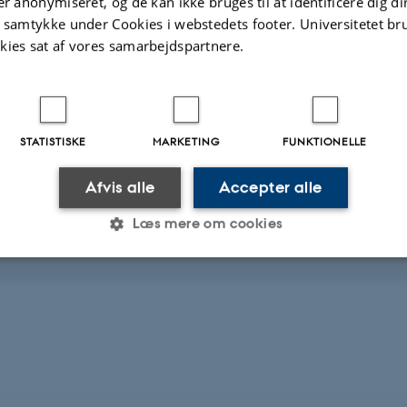
er anonymiseret, og de kan ikke bruges til at identificere dig d
t samtykke under Cookies i webstedets footer. Universitetet br
Geoscience Seminars
kies sat af vores samarbejdspartnere.
STATISTISKE
MARKETING
FUNKTIONELLE
Afvis alle
Accepter alle
aterede filer
Læs mere om cookies
rry_Gallagher.pdf
B
Statistiske
Marketing
Funktionelle
es hjælper med at gøre hjemmesiden brugbar ved at aktiv
nktioner som navigation mm. Hjemmesiden kan ikke funge