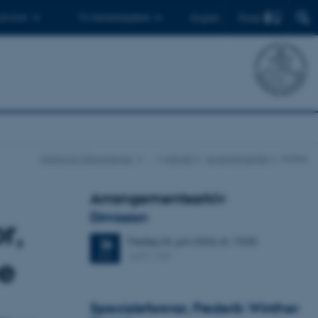
Find
 ph.d.er
Til medarbejdere
English
Institut for Geoscience
…
Aktuelt
Arrangementer
Artikel
Arrangementsarkiv
Dimission
r,
Fredag
26.
juni 2026,
kl. 13:00
26
1671-137
JUN.
ce
Specialeforsvar, Frederik Winther