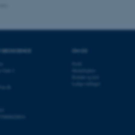
.2021
Udbyder / Domæne
Udløb
Beskrivelse
30
Denne cookie sættes af
TYPO3 Association
minutter
TYPO3, og bruges til at 
.au.dk
session, når en backend-
TYPO3 eller Frontend.
R GEOSCIENCE
OM OS
30
Dette cookienavn er fo
Typo3 Association
minutter
webindholdsstyringssyst
.au.dk
et
Profil
som en brugersessionside
s Gade 2
Medarbejdere
muligt at gemme bruger
tilfælde er det muligvis
Kontakt og kort
kan indstilles ved defau
Ledige stillinger
dette kan forhindres af 
@au.dk
de fleste tilfælde er det in
ødelagt i slutningen af 
indeholder en tilfældig id
specifikke brugerdata.
Session
Denne cookie er en purp
Microsoft Corporation
03
cookie, der bruges af hj
.au.dk
798000420014
i Microsoft .net- teknolo
til at opretholde en an
Session
Generel formål platform 
Oracle Corporation
websteder skrevet i JSP. 
.au.dk