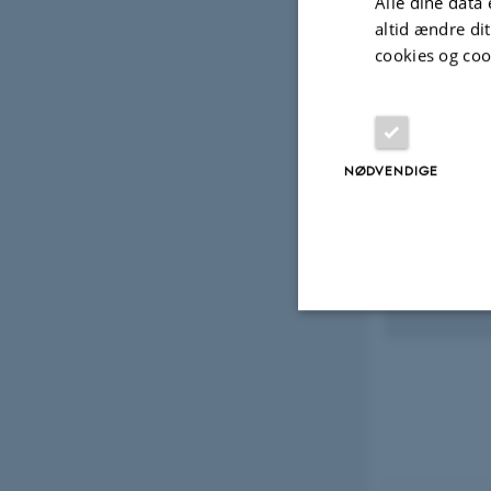
Alle dine data 
altid ændre di
cookies og coo
NØDVENDIGE
Rel
Ke
8 K
Nødvendige
Nødvendige cooki
grundlæggende fu