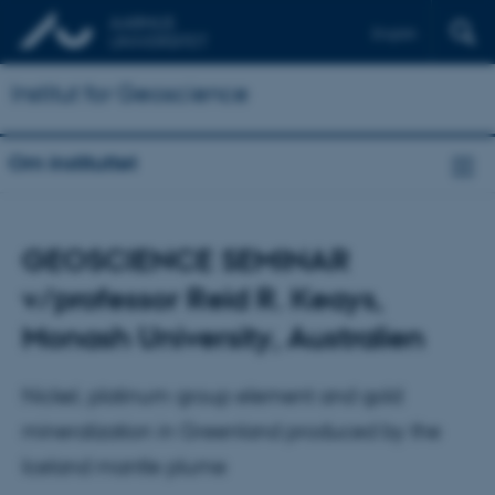
English
Institut for Geoscience
Om instituttet
GEOSCIENCE SEMINAR
v/professor Reid R. Keays,
Monash University, Australien
Nickel, platinum group element and gold
mineralization in Greenland produced by the
Iceland mantle plume