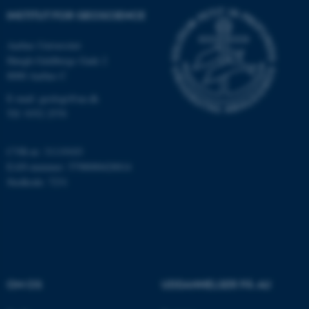
fungerer uden disse cookies.
INSTITUT FOR GEOSCIENCE
Aarhus Universitet
Høegh-Guldbergs Gade 2
Navn
Udbyder / Domæne
8000 Aarhus C
be_typo_user
TYPO3 Association
E-mail: geologi@au.dk
.au.dk
Tlf: 9352 2570
CVR-nr: 31119103
fe_typo_user
Typo3 Association
EAN-nummer: 5798000420014
.au.dk
Stedkode: 7231
OM OS
UDDANNELSER PÅ AU