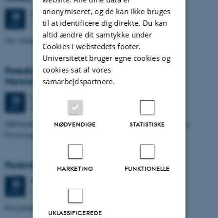
anonymiseret, og de kan ikke bruges
Onsdag
25.
april 2012,
kl. 15:15
25
til at identificere dig direkte. Du kan
Auditoriet, Geoscience
APR.
altid ændre dit samtykke under
Om vindenergi og havvindmølleparker
Cookies i webstedets footer.
Universitetet bruger egne cookies og
Foredrag v. Dr. Mike Muller-Petke, LIAG,
cookies sat af vores
Hannover
samarbejdspartnere.
Mandag
23.
april 2012,
kl. 10:00
23
Bygning 1120, lokale 315
APR.
MRSmatlab2.0 - Modules for MRS Modeling, Inversion and Data-
NØDVENDIGE
STATISTISKE
Processing
Forskningens døgn 2012 - om Europa
MARKETING
FUNKTIONELLE
Fredag
20.
april 2012,
kl. 13:00
20
Institut for Matematik, bygning 1530
APR.
Præsentationer af bl.a. Thomas Ulrich og Katrine Juul Andresen
UKLASSIFICEREDE