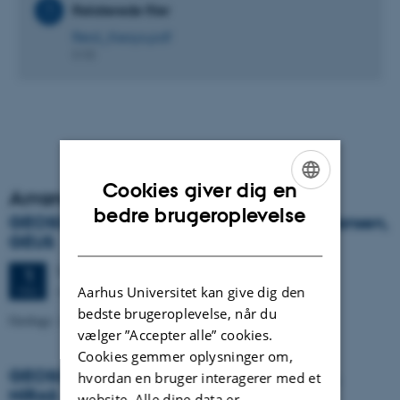
Relaterede filer
Reid_Keays.pdf
8 KB
Cookies giver dig en
Arrangementsarkiv
ENGLISH
bedre brugeroplevelse
GEOSCIENCE SEMINAR v/Jens Morten Hansen,
DANISH
GEUS
Tirsdag
1.
maj 2012,
kl. 14:15
1
Auditoriet, Geoscience
MAJ
Aarhus Universitet kan give dig den
bedste brugeroplevelse, når du
Geology: A science about dynamic signs in dead things
vælger ”Accepter alle” cookies.
Cookies gemmer oplysninger om,
GEOSCIENCE SEMINAR - v/Dorthe Reng,
hvordan en bruger interagerer med et
NIRAS
website. Alle dine data er