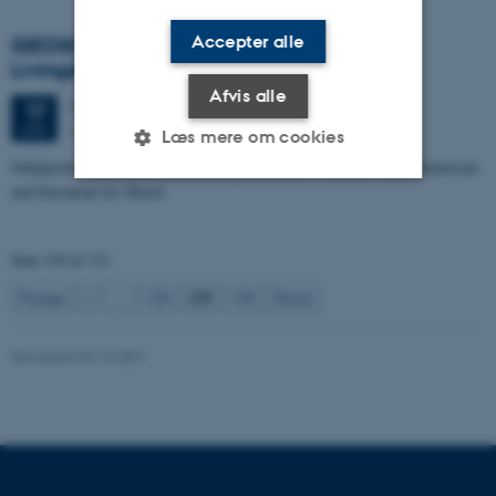
Accepter alle
GEOSCIENCE SEMINAR - v/Stephen
Livingstone, postdoc, Sheffield University
Afvis alle
Tirsdag
17.
april 2012,
kl. 14:15
17
Auditoriet, Geoscience
APR.
Læs mere om cookies
Subglacial lake and meltwater flow predictions of the last North American
and European Ice Sheets
Nødvendige
Statistiske
Marketing
Side 129 af 131
Funktionelle
Uklassificerede
129
Forrige
1
…
128
130
Næste
Nødvendige cookies hjælper
Revideret 04.10.2021
med at gøre hjemmesiden
brugbar ved at aktivere nogle
grundlæggende funktioner
som navigation mm.
Hjemmesiden kan ikke