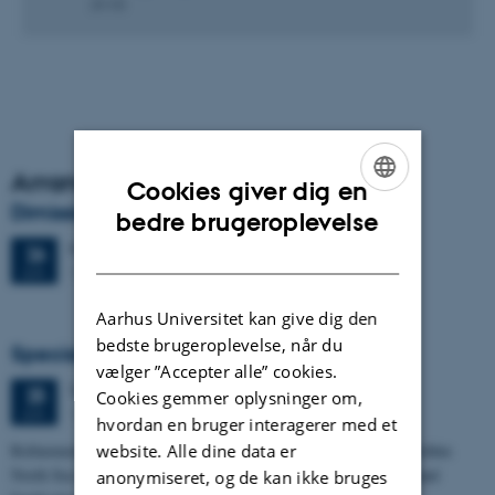
28 KB
Arrangementsarkiv
Cookies giver dig en
Dimission
ENGLISH
bedre brugeroplevelse
Fredag
26.
juni 2026,
kl. 13:00
DANISH
26
1671-137
JUN.
Aarhus Universitet kan give dig den
bedste brugeroplevelse, når du
Specialeforsvar, Frederik Winther Foged
vælger ”Accepter alle” cookies.
Torsdag
25.
juni 2026,
kl. 13:15
25
Cookies gemmer oplysninger om,
1673-118
JUN.
hvordan en bruger interagerer med et
website. Alle dine data er
Refinement of the Stratigraphic Framework of Units 50 and 60 within
North Sea I - Depositional Environments, Geological Evolution and
anonymiseret, og de kan ikke bruges