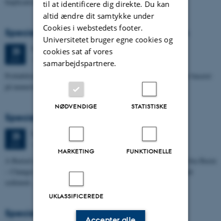
Implications for…
til at identificere dig direkte. Du kan
altid ændre dit samtykke under
Cookies i webstedets footer.
Specialeforsvar, Pernille Runge Jørgensen
Universitetet bruger egne cookies og
Torsdag
25.
juni 2026,
kl. 13:00
25
cookies sat af vores
1671-137
JUN.
samarbejdspartnere.
Probabilistisk tilgang til opdatering af de hydrologiske typologier baseret
på numeriske grundvandsmodeller
NØDVENDIGE
STATISTISKE
Specialeforsvar, Kristine Rengnér Fischer
Torsdag
25.
juni 2026,
kl. 11:15
25
1671-137
JUN.
MARKETING
FUNKTIONELLE
A Buried and Submerged Pleistocene River System in the North Sea Basin
– Changes through time and implications for sea level changes and
sediment…
UKLASSIFICEREDE
Specialeforsvar, Aishat Lawal
Accepter alle