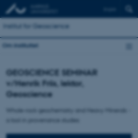
English
Institut for Geoscience
Om instituttet
GEOSCIENCE SEMINAR
v/Henrik Friis, lektor,
Geoscience
Whole-rock geochemistry and Heavy Minerals -
a tool in provenance studies