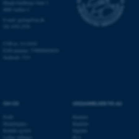
Høegh-Guldbergs Gade 2
8000 Aarhus C
E-mail: geologi@au.dk
Navn
Udbyder / Domæne
Tlf: 9352 2570
be_typo_user
TYPO3 Association
.au.dk
CVR-nr: 31119103
EAN-nummer: 5798000420014
Stedkode: 7231
fe_typo_user
Typo3 Association
.au.dk
OM OS
UDDANNELSER PÅ AU
Profil
Bachelor
Medarbejdere
Kandidat
Kontakt og kort
Ingeniør
Ledige stillinger
Ph.d.