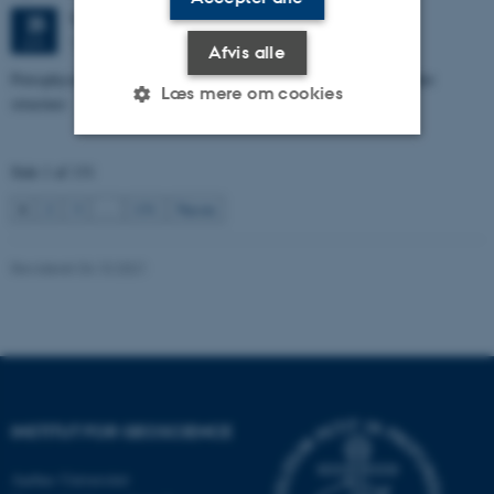
Torsdag
25.
juni 2026,
kl. 11:00
25
1672-141
JUN.
Afvis alle
Petrophysical characterization of sandstone Reservoir at the Tønder
Læs mere om cookies
structure
Side 1 af 131
Nødvendige
Statistiske
Marketing
1
2
3
…
131
Næste
Funktionelle
Uklassificerede
Revideret 04.10.2021
Nødvendige cookies hjælper
med at gøre hjemmesiden
brugbar ved at aktivere nogle
grundlæggende funktioner
som navigation mm.
INSTITUT FOR GEOSCIENCE
Hjemmesiden kan ikke
fungerer uden disse cookies.
Aarhus Universitet