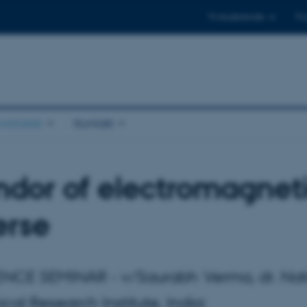
Til studerende
Til
stituttet
Kontakt
ndor of electromagnet
erse
CE SEMINAR - v/Saurabh Verma, dr. Nat
al Research Institute, India: