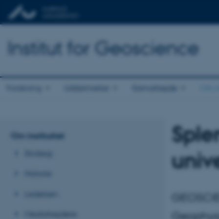
Institut for Geoscience
Forskning
Uddannelse
Samarbejde
Om in
Sple
Om instituttet
univ
Strategi
Historie
Ledelsen
GEOSCIEN
Medarbejdere
Geophysic