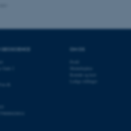
.2021
Udbyder / Domæne
Udløb
Beskrivelse
30
Denne cookie sættes af
TYPO3 Association
minutter
TYPO3, og bruges til at 
.au.dk
session, når en backend-
TYPO3 eller Frontend.
R GEOSCIENCE
OM OS
30
Dette cookienavn er fo
Typo3 Association
minutter
webindholdsstyringssyst
.au.dk
et
Profil
som en brugersessionside
s Gade 2
Medarbejdere
muligt at gemme bruger
tilfælde er det muligvis
Kontakt og kort
kan indstilles ved defau
Ledige stillinger
dette kan forhindres af 
@au.dk
de fleste tilfælde er det in
ødelagt i slutningen af 
indeholder en tilfældig id
specifikke brugerdata.
Session
Denne cookie er en purp
Microsoft Corporation
03
cookie, der bruges af hj
.au.dk
798000420014
i Microsoft .net- teknolo
til at opretholde en an
Session
Generel formål platform 
Oracle Corporation
websteder skrevet i JSP. 
.au.dk