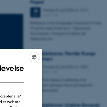
Foged
Torsdag
25.
juni 2026,
kl. 13:15
25
1673-118
JUN.
Refinement of the Stratigraphic Framework of Units
50 and 60 within North Sea I - Depositional
Environments, Geological Evolution and
Implications for…
Specialeforsvar, Pernille Runge
Jørgensen
levelse
Torsdag
25.
juni 2026,
kl. 13:00
ENGLISH
25
1671-137
JUN.
DANISH
Probabilistisk tilgang til opdatering af de
hydrologiske typologier baseret på numeriske
nars/Saura
grundvandsmodeller
ccepter alle”
 et website.
Specialeforsvar, Kristine Rengnér