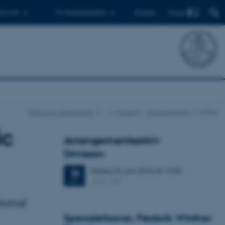
Find
 ph.d.er
Til medarbejdere
English
Institut for Geoscience
…
Aktuelt
Arrangementer
Artikel
ic
Arrangementsarkiv
Dimission
Fredag
26.
juni 2026,
kl. 13:00
26
1671-137
JUN.
ional
Specialeforsvar, Frederik Winther