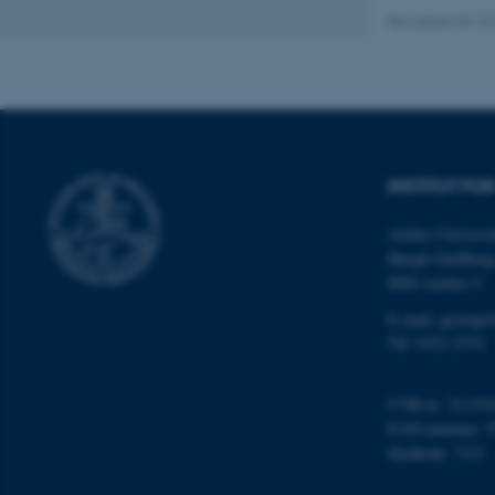
cookies.
Revideret 04.10
Navn
be_typo_user
INSTITUT FO
fe_typo_user
Aarhus Universit
Høegh-Guldberg
8000 Aarhus C
E-mail: geologi
Tlf: 9352 2570
ASP.NET_SessionId
CVR-nr: 311191
EAN-nummer: 5
Stedkode: 7231
JSESSIONID