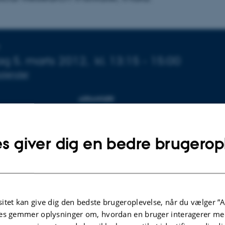
sninger om arrangementet
g 5. marts 2012,
kl. 13:15 - 15:00
 kalender
ARRANGØR
et, Geoscience
Institut for Geoscience
s giver dig en bedre brugerop
en
/www.geo.au.dk/03_Videnudveksling/Geoscience_semi
pdf
Gå til:
itet kan give dig den bedste brugeroplevelse, når du vælger ”A
es gemmer oplysninger om, hvordan en bruger interagerer med