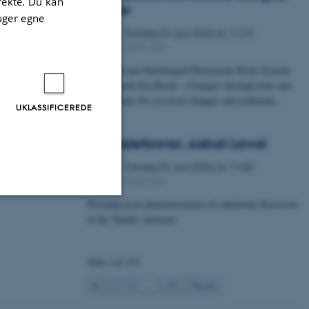
irekte. Du kan
Fischer
uger egne
Torsdag
25.
juni 2026,
kl. 11:15
25
1671-137
JUN.
A Buried and Submerged Pleistocene River System
in the North Sea Basin – Changes through time and
implications for sea level changes and sediment…
UKLASSIFICEREDE
Specialeforsvar, Aishat Lawal
Torsdag
25.
juni 2026,
kl. 11:00
25
1672-141
JUN.
Petrophysical characterization of sandstone Reservoir
at the Tønder structure
Uklassificerede
Side 1 af 131
ere nogle
1
2
3
…
131
Næste
rer uden disse