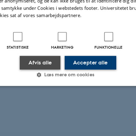
er anonymiseret, og de kan ikke bruges til at identificere dig d
tract
t samtykke under Cookies i webstedets footer. Universitetet br
kies sat af vores samarbejdspartnere.
science Seminars
STATISTISKE
MARKETING
FUNKTIONELLE
Afvis alle
Accepter alle
Læs mere om cookies
Statistiske
Marketing
Funktionelle
es hjælper med at gøre hjemmesiden brugbar ved at aktiv
nktioner som navigation mm. Hjemmesiden kan ikke funge