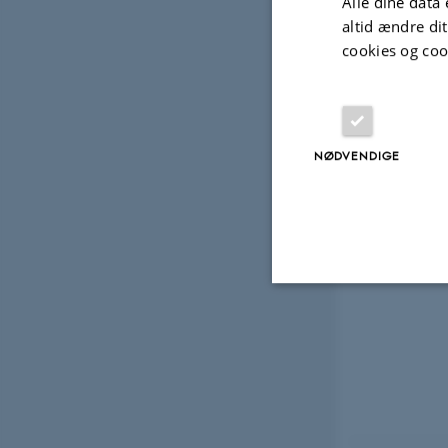
Alle dine data 
Abs
altid ændre di
cookies og coo
Geo
NØDVENDIGE
Nødvendige
Nødvendige cooki
grundlæggende fu