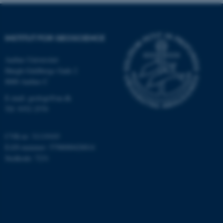
Hjemmesiden kan ikke
fungerer uden disse cookies.
INSTITUT FOR GEOSCIENCE
Aarhus Universitet
Navn
Udbyder / Domæne
Høegh-Guldbergs Gade 2
be_typo_user
TYPO3 Association
8000 Aarhus C
.au.dk
E-mail: geologi@au.dk
Tlf: 9352 2570
fe_typo_user
Typo3 Association
CVR-nr: 31119103
.au.dk
EAN-nummer: 5798000420014
Stedkode: 7231