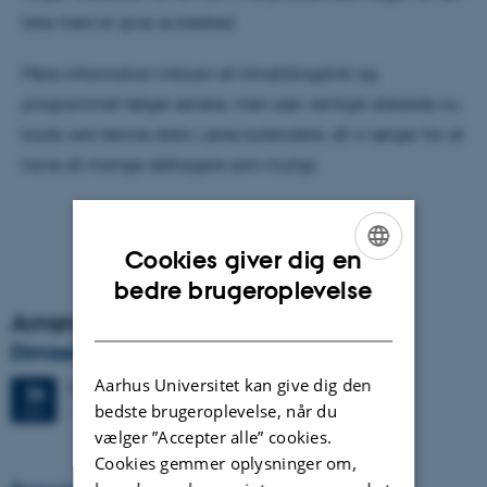
ikke med at give os besked.
Mere information inklusiv et tilmeldingslink og
programmet følger senere, men sæt venligst allerede nu
kryds ved denne dato i jeres kalendere, så vi sørger for at
have så mange deltagere som muligt.
Cookies giver dig en
ENGLISH
bedre brugeroplevelse
Arrangementsarkiv
DANISH
Dimission
Aarhus Universitet kan give dig den
Fredag
26.
juni 2026,
kl. 13:00
26
bedste brugeroplevelse, når du
1671-137
JUN.
vælger ”Accepter alle” cookies.
Cookies gemmer oplysninger om,