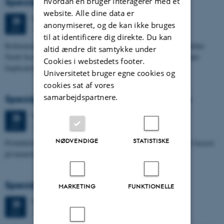
hvordan en bruger interagerer med et
Specialeforsvar, Frederik Winther Foged
website. Alle dine data er
Torsdag
25.
juni 2026,
kl. 13:15
25
anonymiseret, og de kan ikke bruges
1673-118
JUN.
til at identificere dig direkte. Du kan
Refinement of the Stratigraphic Framework of Units 50 and 60 within
altid ændre dit samtykke under
North Sea I - Depositional Environments, Geological Evolution and
Cookies i webstedets footer.
Implications for…
Universitetet bruger egne cookies og
cookies sat af vores
samarbejdspartnere.
Specialeforsvar, Pernille Runge Jørgensen
Torsdag
25.
juni 2026,
kl. 13:00
25
1671-137
JUN.
NØDVENDIGE
STATISTISKE
Probabilistisk tilgang til opdatering af de hydrologiske typologier baseret
på numeriske grundvandsmodeller
Specialeforsvar, Kristine Rengnér Fischer
MARKETING
FUNKTIONELLE
Torsdag
25.
juni 2026,
kl. 11:15
25
1671-137
JUN.