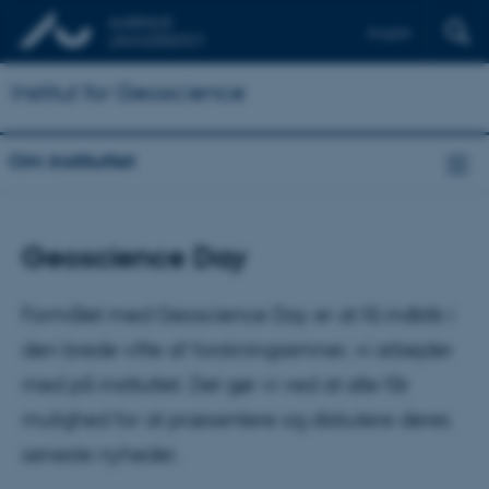
English
Institut for Geoscience
Om instituttet
Geoscience Day
Formålet med Geoscience Day er at få indblik i
den brede vifte af forskningsemner, vi arbejder
med på instituttet. Det gør vi ved at alle får
mulighed for at præsentere og diskutere deres
seneste nyheder.