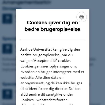
Arrangementsarkiv
Dimission
Fredag
26.
juni 2026,
kl. 13:00
26
1671-137
JUN.
Cookies giver dig en
ENGLISH
bedre brugeroplevelse
DANISH
Specialeforsvar, Frederik Winther Foged
Torsdag
25.
juni 2026,
kl. 13:15
25
Aarhus Universitet kan give dig den
1673-118
JUN.
bedste brugeroplevelse, når du
Refinement of the Stratigraphic Framework of Units 50 and 60 within
vælger ”Accepter alle” cookies.
North Sea I - Depositional Environments, Geological Evolution and
Cookies gemmer oplysninger om,
Implications for…
hvordan en bruger interagerer med et
website. Alle dine data er
anonymiseret, og de kan ikke bruges
Specialeforsvar, Pernille Runge Jørgensen
til at identificere dig direkte. Du kan
Torsdag
25.
juni 2026,
kl. 13:00
25
altid ændre dit samtykke under
1671-137
JUN.
Cookies i webstedets footer.
Probabilistisk tilgang til opdatering af de hydrologiske typologier baseret