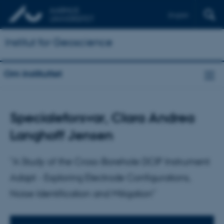
English
Institut for Geoscience
Om instituttet
Specialeforsvar, Clara Andrea
Langhoff Jensen
"A Study of the Cross-Borehole DCIP Instrument
Adapt - Exploring Electrode Configurations,
Noise Identification and Mitigation"