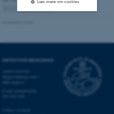
Læs mere om cookies
1
2
3
…
131
Næste
Nødvendige
Statistiske
Marketing
Revideret 04.10.2021
Funktionelle
Uklassificerede
Nødvendige cookies hjælper
med at gøre hjemmesiden
INSTITUT FOR GEOSCIENCE
brugbar ved at aktivere nogle
grundlæggende funktioner
Aarhus Universitet
som navigation mm.
Høegh-Guldbergs Gade 2
8000 Aarhus C
Hjemmesiden kan ikke
fungerer uden disse cookies.
E-mail: geologi@au.dk
Tlf: 9352 2570
CVR-nr: 31119103
Navn
Udbyder / Domæne