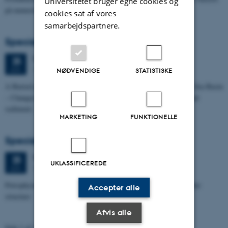
Universitetet bruger egne cookies og
på numeriske grundvandsmodeller
cookies sat af vores
samarbejdspartnere.
Specialeforsvar, Kristine Rengnér Fischer
Torsdag
25.
juni 2026,
kl. 11:15
25
1671-137
JUN.
NØDVENDIGE
STATISTISKE
A Buried and Submerged Pleistocene River System in the North Sea Basin
– Changes through time and implications for sea level changes and
sediment…
MARKETING
FUNKTIONELLE
Specialeforsvar, Aishat Lawal
Torsdag
25.
juni 2026,
kl. 11:00
25
UKLASSIFICEREDE
1672-141
JUN.
Petrophysical characterization of sandstone Reservoir at the Tønder
Accepter alle
structure
Afvis alle
Side 1 af 131