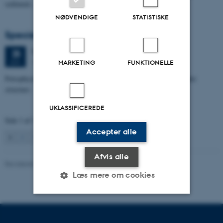
sediment…
NØDVENDIGE
STATISTISKE
Specialeforsvar, Aishat Lawal
Torsdag
25.
juni 2026,
kl. 11:00
25
1672-141
JUN.
MARKETING
FUNKTIONELLE
Petrophysical characterization of sandstone Reservoir at the Tønder
structure
UKLASSIFICEREDE
Side 1 af 131
Accepter alle
1
2
3
…
131
Næste
Afvis alle
Revideret 04.10.2021
Læs mere om cookies
Nødvendige
Statistiske
Marketing