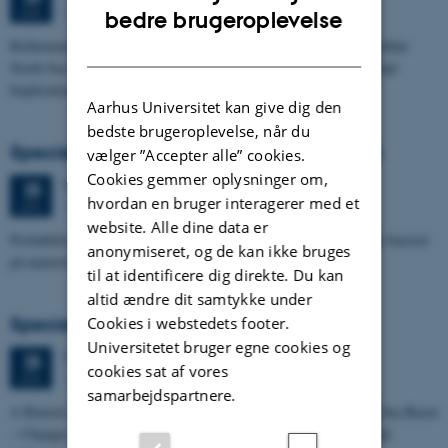
ENGLISH
1673-118
JUN.
bedre brugeroplevelse
Refinement of the Stratigraphic Framework of Units 50 and 60 within
DANISH
North Sea I - Depositional Environments, Geological Evolution and
Implications for…
Aarhus Universitet kan give dig den
bedste brugeroplevelse, når du
Specialeforsvar, Pernille Runge Jørgensen
vælger ”Accepter alle” cookies.
Cookies gemmer oplysninger om,
Torsdag
25.
juni 2026,
kl. 13:00
25
hvordan en bruger interagerer med et
1671-137
JUN.
website. Alle dine data er
Probabilistisk tilgang til opdatering af de hydrologiske typologier baseret
anonymiseret, og de kan ikke bruges
på numeriske grundvandsmodeller
til at identificere dig direkte. Du kan
altid ændre dit samtykke under
Specialeforsvar, Kristine Rengnér Fischer
Cookies i webstedets footer.
Universitetet bruger egne cookies og
Torsdag
25.
juni 2026,
kl. 11:15
25
cookies sat af vores
1671-137
JUN.
samarbejdspartnere.
A Buried and Submerged Pleistocene River System in the North Sea Basin
– Changes through time and implications for sea level changes and