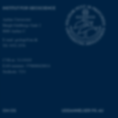
Funktionelle
Uklassificerede
INSTITUT FOR GEOSCIENCE
Aarhus Universitet
Høegh-Guldbergs Gade 2
Nødvendige cookies hjælper
8000 Aarhus C
med at gøre hjemmesiden
brugbar ved at aktivere nogle
E-mail: geologi@au.dk
grundlæggende funktioner
Tlf: 9352 2570
som navigation mm.
Hjemmesiden kan ikke
CVR-nr: 31119103
fungerer uden disse cookies.
EAN-nummer: 5798000420014
Stedkode: 7231
Navn
Udbyder / Domæne
be_typo_user
TYPO3 Association
.au.dk
OM OS
UDDANNELSER PÅ AU