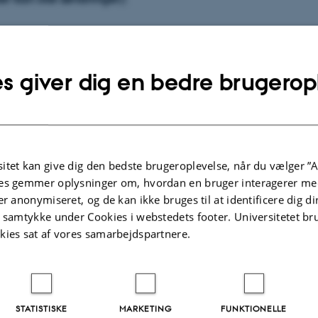
00
Ankomst, kaffe, kage og tid til at netværke
s giver dig en bedre brugerop
00
Velkomst og foredrag ved forskere fra Institut for Ge
er: Anders Vest Christiansen
itet kan give dig den bedste brugeroplevelse, når du vælger ”A
t: Jan Piotrowski
es gemmer oplysninger om, hvordan en bruger interagerer med
er anonymiseret, og de kan ikke bruges til at identificere dig d
 Ole Rønø Clausen: "Geotermiens historie og h
t samtykke under Cookies i webstedets footer. Universitetet br
kies sat af vores samarbejdspartnere.
: Denys Grombacher: ”Humanitarian Geophysi
r in Africa”
STATISTISKE
MARKETING
FUNKTIONELLE