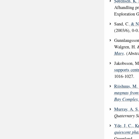
Sørensen, K. 
Afhandling pr
Exploration G
Sand, C.
& Ni
(2003/6), 0-0.
Gunnlaugsson
Walgren, H. 
Mars
. (Abstr
Jakobsson, M
supports cent
1016-1027.
Riishuus, M. 
magmas from a
Bay Complex,
Murray, A. S.
Quaternary S
Yde, J. C.
, K
quiescent phas
Greenland.