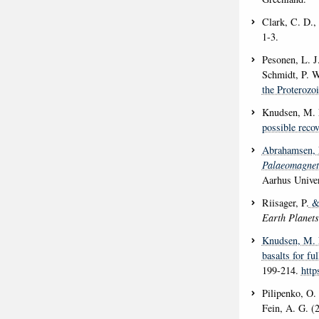
Clark, C. D.,
1-3.
Pesonen, L. J.
Schmidt, P. 
the Proterozoi
Knudsen, M. 
possible recov
Abrahamsen, 
Palaeomagneti
Aarhus Univer
Riisager, P.
& 
Earth Planet
Knudsen, M. 
basalts for fu
199-214.
http
Pilipenko, O.
Fein, A. G. (