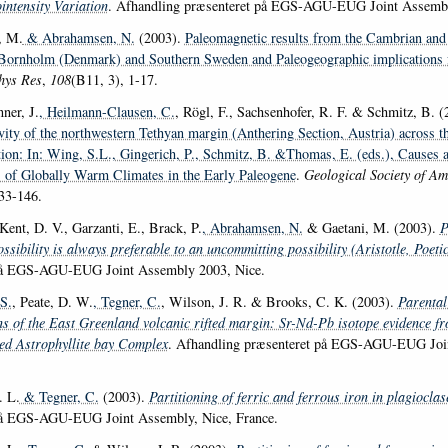
intensity Variation
. Afhandling præsenteret på EGS-AGU-EUG Joint Assembl
, M.
& Abrahamsen, N.
(2003).
Paleomagnetic results from the Cambrian and
Bornholm (Denmark) and Southern Sweden and Paleogeographic implications f
hys Res
,
108
(B11, 3), 1-17.
ner, J.
, Heilmann-Clausen, C.
, Rögl, F., Sachsenhofer, R. F. & Schmitz, B. (
vity of the northwestern Tethyan margin (Anthering Section, Austria) across t
tion: In: Wing, S.L., Gingerich, P., Schmitz, B. &Thomas, E. (eds.), Causes 
of Globally Warm Climates in the Early Paleogene
.
Geological Society of Am
133-146.
Kent, D. V., Garzanti, E., Brack, P.
, Abrahamsen, N.
& Gaetani, M. (2003).
P
ssibility is always preferable to an uncommitting possibility (Aristotle, Poeti
på EGS-AGU-EUG Joint Assembly 2003, Nice.
S.
, Peate, D. W.
, Tegner, C.
, Wilson, J. R. & Brooks, C. K. (2003).
Parenta
ons of the East Greenland volcanic rifted margin: Sr-Nd-Pb isotope evidence fr
ned Astrophyllite bay Complex
. Afhandling præsenteret på EGS-AGU-EUG Joi
. L.
& Tegner, C.
(2003).
Partitioning of ferric and ferrous iron in plagioclas
på EGS-AGU-EUG Joint Assembly, Nice, France.