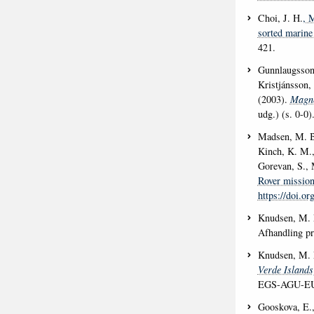
Choi, J. H.
, 
sorted marine
421.
Gunnlaugsson,
Kristjánsson,
(2003).
Magne
udg.) (s. 0-0)
Madsen, M. B.
Kinch, K. M.,
Gorevan, S., 
Rover missio
https://doi.o
Knudsen, M. 
Afhandling pr
Knudsen, M. 
Verde Islands
EGS-AGU-EUG
Gooskova, E.,