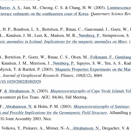
Murray, A. S.
, Jain, M., Cheong, C. S. & Chang, H. W. (2003).
Luminescence 
 terrace sediments on the southeastern coast of Korea
.
Quaternary Science Rev
 H. P., Bendtsen, L. S., Bertelsen, P., Binau, C., Gaarsmand, J., Goetz, W., 
 L., Knudsen, J. M., Leer, K., Madsen, M. B.
, Nørnberg, P.
, Steinpórsson, S
tic anomalies in Iceland: Implications for the magnetic anomalies on Mars
. 
.
, Bertelsen, P., Goetz, W., Binau, C. S., Olsen, M.
, Folkmann, F.
, Gunnlaug
 Knudsen, J. M., Merrison, J.
, Nørnberg, P.
, Squyres, S. W., Yen, A. S., Rad
Myrick, T. & Bartlett, P. (2003).
Magnetic Properties Experiments on the Mar
n
.
Journal of Geophysical Research: Planets
,
108
(E12), 8069.
rg/10.1029/2002JE002029
F.
& Abrahamsen, N.
(2003).
Magnetostratigraphy of Cape Verde Islands Vol
æsenteret på Eos Trans. AGU, 84(46), Fall Meeting.
F.
, Abrahamsen, N.
& Holm, P. M. (2003).
Magnetostratigraphy of Santiago 
) and Possible Implications for the Geomagnetic Field Structure
. Afhandling p
 Joint Assembly 2003, Nice.
 Volkova, Y., Piskarev, A., Mörner, N.-A.
, Abrahamsen, N.
, Dergachev, V. &