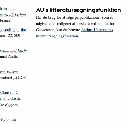
rimalt, J.
AU's litteratursøgningsfunktion
ecord off Lisboa
Har du brug for at søge på publikationer som er
France.
udgivet eller redigeret af forskere ved Institut for
y cooling of the
Geoscience, kan du benytte
Aarhus Universitets
view
,
22
, 809-
litteratursøgningsfunktion
.
selian and Early
nual Arctic
cene-Eocene
senteret på EGS-
-Clausen, C.
,
 siliciclastic
lse Rapport
ity on the