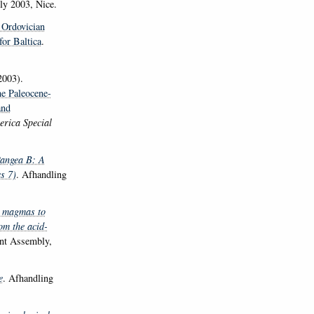
y 2003, Nice.
 Ordovician
or Baltica
.
2003).
he Paleocene-
and
erica Special
angea B: A
cs 7)
. Afhandling
l magmas to
om the acid-
nt Assembly,
e
. Afhandling