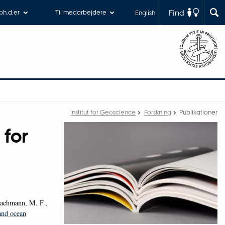
Find
 ph.d.er
Til medarbejdere
English
Institut for Geoscience
Forskning
Publikationer
 for
Bachmann, M. F.,
and ocean