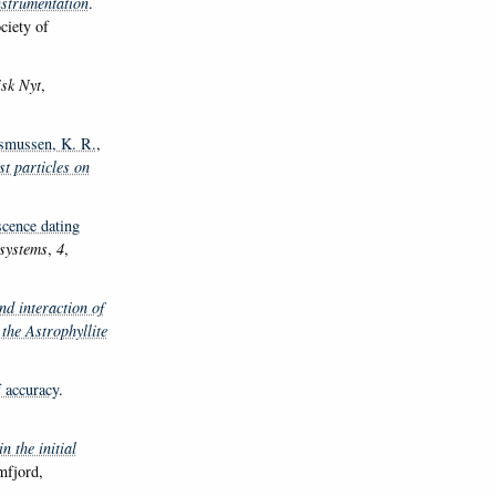
strumentation
.
ciety of
sk Nyt
,
smussen, K. R.
,
st particles on
scence dating
systems
,
4
,
nd interaction of
the Astrophyllite
f accuracy
.
n the initial
mfjord,