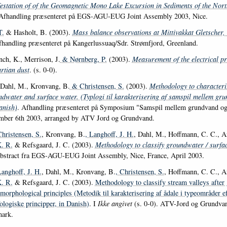
estation of of the Geomagnetic Mono Lake Excursion in Sediments of the Nort
 Afhandling præsenteret på EGS-AGU-EUG Joint Assembly 2003, Nice.
T.
& Hasholt, B. (2003).
Mass balance observations at Mittivakkat Gletscher,
fhandling præsenteret på Kangerlussuaq/Sdr. Strømfjord, Greenland.
nch, K., Merrison, J.
& Nørnberg, P.
(2003).
Measurement of the electrical pr
rtian dust
. (s. 0-0).
 Dahl, M., Kronvang, B.
& Christensen, S.
(2003).
Methodology to characteriz
dwater and surface water. (Typlogi til karakterisering af samspil mellem gr
anish)
. Afhandling præsenteret på Symposium "Samspil mellem grundvand og 
mber 6th 2003, arranged by ATV Jord og Grundvand.
Christensen, S.
, Kronvang, B.
, Langhoff, J. H.
, Dahl, M., Hoffmann, C. C., A
. R.
& Refsgaard, J. C. (2003).
Methodology to classify groundwater / surfa
Abstract fra EGS-AGU-EUG Joint Assembly, Nice, France, April 2003.
Langhoff, J. H.
, Dahl, M., Kronvang, B.
, Christensen, S.
, Hoffmann, C. C., A
. R.
& Refsgaard, J. C. (2003).
Methodology to classify stream valleys after 
morphological principles (Metodik til karakterisering af ådale i typeområder e
ologiske principper, in Danish)
. I
Ikke angivet
(s. 0-0). ATV-Jord og Grundva
ark.