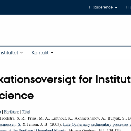
Til studerende
Til
stituttet
Kontakt
kationsoversigt for Institut
cience
o
|
Forfatter
|
Titel
 Troelstra, S. R., Prins, M. A., Linthout, K., Akhmetshanov, A., Buryak, S., 
asmussen, S.
& Jensen, J. B. (2003).
Late Quaternary sedimentary processes 
anges at the Southeast Greenland Margin
.
Marine Geology
,
195
, 109-129.