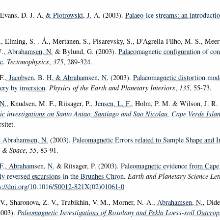
 Evans, D. J. A.
& Piotrowski, J. A.
(2003).
Palaeo-ice streams: an introducti
, Elming, S. .-Å., Mertanen, S., Pisarevsky, S., D'Agrella-Filho, M. S., Meert
W.
, Abrahamsen, N.
& Bylund, G. (2003).
Palaeomagnetic configuration of con
c
.
Tectonophysics
,
375
, 289-324.
F.
, Jacobsen, B. H.
& Abrahamsen, N.
(2003).
Palaeomagnetic distortion mod
ery by inversion
.
Physics of the Earth and Planetary Interiors
,
135
, 55-73.
N.
, Knudsen, M. F., Riisager, P.
, Jensen, L. F.
, Holm, P. M. & Wilson, J. R. 
c investigations on Santo Antao, Santiago and Sao Nicolau, Cape Verde Isla
sitet.
Abrahamsen, N.
(2003).
Paleomagnetic Errors related to Sample Shape and 
s & Space
,
55
, 83-91.
F.
, Abrahamsen, N.
& Riisager, P. (2003).
Paleomagnetic evidence from Cape 
lly reversed excursions in the Brunhes Chron
.
Earth and Planetary Science Let
s://doi.org/10.1016/S0012-821X(02)01061-0
 V., Sharonova, Z. V., Trubikhin, V. M., Morner, N.-A.
, Abrahamsen, N.
, Did
2003).
Paleomagnetic Investigations of Roxolany and Pekla Loess-soil Outcrops