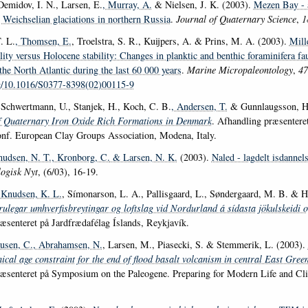
Demidov, I. N., Larsen, E.
, Murray, A.
& Nielsen, J. K. (2003).
Mezen Bay - a
 Weichselian glaciations in northern Russia
.
Journal of Quaternary Science
,
1
. L.
, Thomsen, E.
, Troelstra, S. R., Kuijpers, A. & Prins, M. A. (2003).
Mill
ility versus Holocene stability: Changes in planktic and benthic foraminifera f
 the North Atlantic during the last 60 000 years
.
Marine Micropaleontology
,
47
rg/10.1016/S0377-8398(02)00115-9
 Schwertmann, U., Stanjek, H., Koch, C. B.
, Andersen, T.
& Gunnlaugsson, H.
f Quaternary Iron Oxide Rich Formations in Denmark
. Afhandling præsentere
nf. European Clay Groups Association, Modena, Italy.
nudsen, N. T.
, Kronborg, C.
& Larsen, N. K.
(2003).
Naled - lagdelt isdannels
ogisk Nyt
, (6/03), 16-19.
 Knudsen, K. L.
, Símonarson, L. A., Pallisgaard, L., Søndergaard, M. B. & H
rulegar umhverfisbreytingar og loftslag vid Nordurland á sídasta jökulskeidi o
æsenteret på Jardfrædafélag Íslands, Reykjavík.
usen, C.
, Abrahamsen, N.
, Larsen, M., Piasecki, S. & Stemmerik, L. (2003).
ical age constraint for the end of flood basalt volcanism in central East Gree
æsenteret på Symposium on the Paleogene. Preparing for Modern Life and Cl