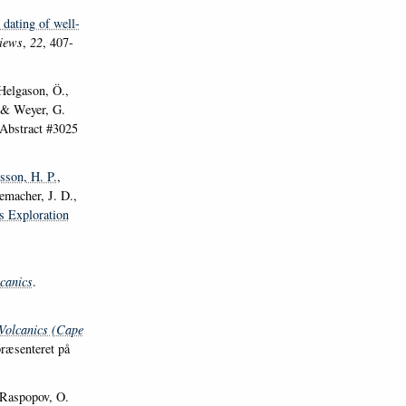
dating of well-
iews
,
22
, 407-
Helgason, Ö.,
. & Weyer, G.
(Abstract #3025
sson, H. P.
,
emacher, J. D.,
s Exploration
canics
.
Volcanics (Cape
ræsenteret på
 Raspopov, O.