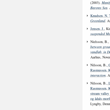
(2003).
Manif
Barents Sea
.
Knudsen, N. 
Greenland
. A
Jensen, J.
, Ki
suspended Ma
Nielsson, B.,
between groun
vandløb, in D
Aarhus, Nove
Nilsson, B.
, 
Rasmussen, K
interaction
. 
Nilsson, B.
, 
Rasmussen, K
stream valley 
og ådals-morf
Lyngby, Denm