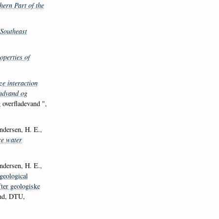
hern Part of the
 Southeast
operties of
e interaction
undvand og
overfladevand ",
ndersen, H. E.
,
ce water
ndersen, H. E.
,
geological
fter geologiske
nd, DTU,