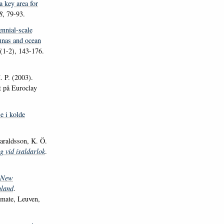
 key area for
8
, 79-93.
ennial-scale
aunas and ocean
(1-2), 143-176.
 P. (2003).
t på Euroclay
e i kolde
araldsson, K. Ö.
g vid ísaldarlok
.
New
nland
.
imate, Leuven,