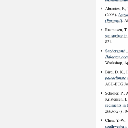
Abrantes, F., 
(2003).
Lates
(Portugal)
. A
Rasmusen, T.
sea surface i
821.
Søndergaard,
Holocene ocea
Workshop, Ap
Bird, D. K., 
paleoclimate 
AGU-EUG Join
Schiøler, P., 
Kristensen, L
sediments in 
2003/72
(s. 0
Chen, Y.-W., 
southwestern 