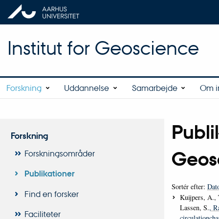
Institut for Geoscience
Forskning
Uddannelse
Samarbejde
Om in
Publi
Forskning
Geos
Forskningsområder
Publikationer
Sortér efter:
Dat
Find en forsker
Kuijpers, A.,
Lassen, S.
, R
Faciliteter
circulationch