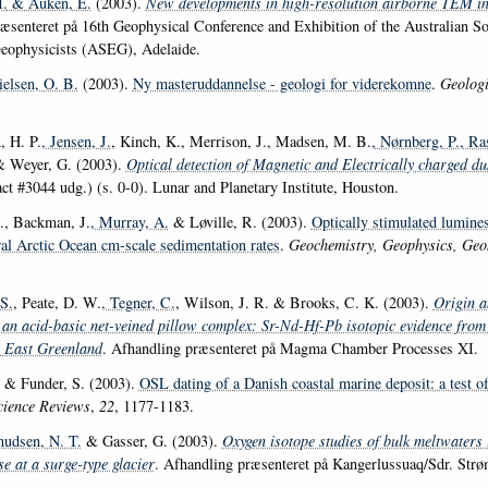
I.
& Auken, E.
(2003).
New developments in high-resolution airborne TEM in
æsenteret på 16th Geophysical Conference and Exhibition of the Australian So
eophysicists (ASEG), Adelaide.
elsen, O. B.
(2003).
Ny masteruddannelse - geologi for viderekomne
.
Geologi
, H. P.
, Jensen, J.
, Kinch, K., Merrison, J., Madsen, M. B.
, Nørnberg, P.
, Ra
& Weyer, G. (2003).
Optical detection of Magnetic and Electrically charged du
act #3044 udg.) (s. 0-0). Lunar and Planetary Institute, Houston.
., Backman, J.
, Murray, A.
& Løville, R. (2003).
Optically stimulated lumine
ral Arctic Ocean cm-scale sedimentation rates
.
Geochemistry, Geophysics, Geo
S.
, Peate, D. W.
, Tegner, C.
, Wilson, J. R. & Brooks, C. K. (2003).
Origin a
n acid-basic net-veined pillow complex: Sr-Nd-Hf-Pb isotopic evidence from 
 East Greenland
. Afhandling præsenteret på Magma Chamber Processes XI.
& Funder, S. (2003).
OSL dating of a Danish coastal marine deposit: a test o
cience Reviews
,
22
, 1177-1183.
nudsen, N. T.
& Gasser, G. (2003).
Oxygen isotope studies of bulk meltwaters i
e at a surge-type glacier
. Afhandling præsenteret på Kangerlussuaq/Sdr. Strø