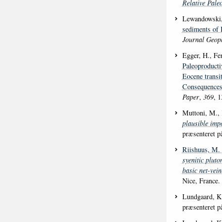
Relative Paleo
Lewandowski
sediments of 
Journal Geop
Egger, H., Fen
Paleoproducti
Eocene transi
Consequences 
Paper
,
369
, 
Muttoni, M., 
plausible impo
præsenteret 
Riishuus, M. 
syenitic plut
basic net-vei
Nice, France.
Lundgaard, K
præsenteret 