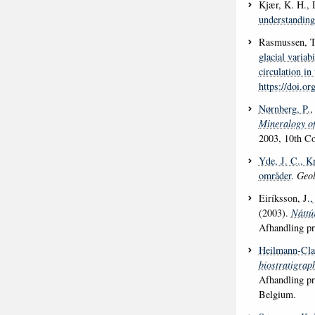
Kjær, K. H., 
understanding
Rasmussen, T
glacial variab
circulation in
https://doi.o
Nørnberg, P.
,
Mineralogy o
2003, 10th Co
Yde, J. C.
, K
områder
.
Geol
Eiríksson, J.
,
(2003).
Náttú
Afhandling pr
Heilmann-Cla
biostratigraph
Afhandling pr
Belgium.