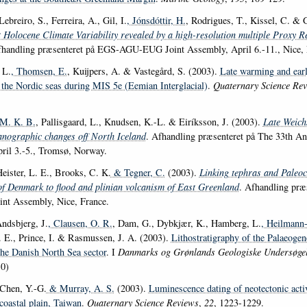
Lebreiro, S., Ferreira, A., Gil, I.
, Jónsdóttir, H.
, Rodrigues, T., Kissel, C. & G
t Holocene Climate Variability revealed by a high-resolution multiple Proxy R
fhandling præsenteret på EGS-AGU-EUG Joint Assembly, April 6.-11., Nice, 
 L.
, Thomsen, E.
, Kuijpers, A. & Vastegård, S. (2003).
Late warming and earl
n the Nordic seas during MIS 5e (Eemian Interglacial)
.
Quaternary Science Re
 M. K. B.
, Pallisgaard, L., Knudsen, K.-L. & Eiríksson, J. (2003).
Late Weich
nographic changes off North Iceland
. Afhandling præsenteret på The 33th An
ril 3.-5., Tromsø, Norway.
Heister, L. E., Brooks, C. K.
& Tegner, C.
(2003).
Linking tephras and Paleo
of Denmark to flood and plinian volcanism of East Greenland
. Afhandling præ
t Assembly, Nice, France.
Andsbjerg, J.
, Clausen, O. R.
, Dam, G., Dybkjær, K., Hamberg, L.
, Heilmann
. E., Prince, I. & Rasmussen, J. A. (2003).
Lithostratigraphy of the Palaeogene
the Danish North Sea sector
. I
Danmarks og Grønlands Geologiske Undersøge
-0)
Chen, Y.-G.
& Murray, A. S.
(2003).
Luminescence dating of neotectonic activ
coastal plain, Taiwan
.
Quaternary Science Reviews
,
22
, 1223-1229.