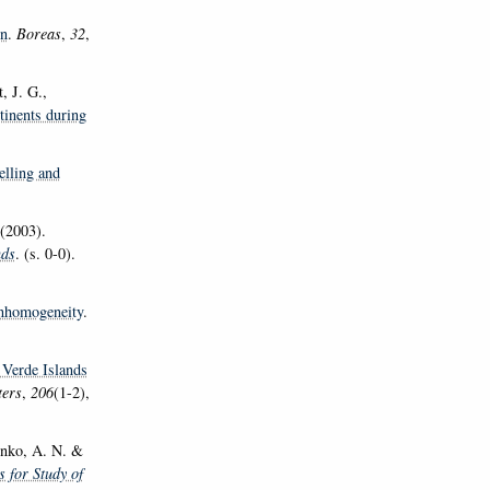
on
.
Boreas
,
32
,
, J. G.,
tinents during
elling and
(2003).
nds
. (s. 0-0).
Inhomogeneity
.
Verde Islands
ters
,
206
(1-2),
enko, A. N. &
 for Study of