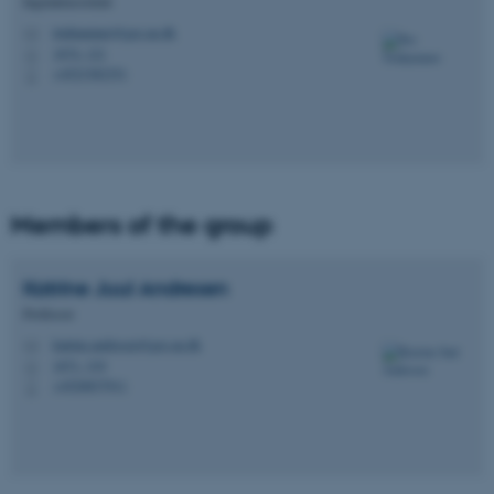
Ingeniørassistent
trinhammer@geo.au.dk
M
1674, 121
H
+4523382351
P
Members of the group
Katrine Juul
Andresen
Professor
katrine.andresen@geo.au.dk
M
1671, 319
H
+4520837911
P