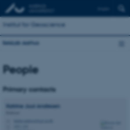
English
Institut for Geoscience
SeisLab Aarhus
People
Primary contacts
Katrine Juul
Andresen
Professor
katrine.andresen@geo.au.dk
M
1671, 319
H