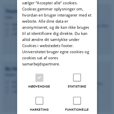
vælger ”Accepter alle” cookies.
Cookies gemmer oplysninger om,
Thomas Mejer
Hansen
hvordan en bruger interagerer med et
Lektor
website. Alle dine data er
tmeha@geo.au.dk
M
anonymiseret, og de kan ikke bruges
1671, 120
H
til at identificere dig direkte. Du kan
+4593522174
P
altid ændre dit samtykke under
Cookies i webstedets footer.
Universitetet bruger egne cookies og
cookies sat af vores
samarbejdspartnere.
Bo Holm
Jacobsen
Emeritus
bo@geo.au.dk
M
NØDVENDIGE
STATISTISKE
1671, 118
H
+4524421118
P
MARKETING
FUNKTIONELLE