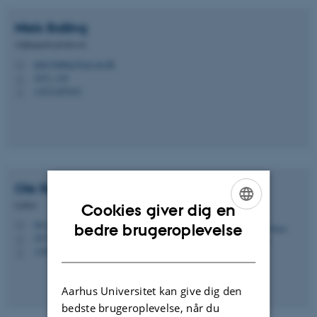
Niels
Balling
Adjungeret professor
niels.balling@geo.au.dk
M
1671, 118
H
+4521407643
P
Ole Rønø
Clausen
Lektor
Cookies giver dig en
ENGLISH
ole.r.clausen@geo.au.dk
M
bedre brugeroplevelse
1671, 319
H
DANISH
+4593522855
P
Aarhus Universitet kan give dig den
bedste brugeroplevelse, når du