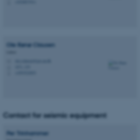
+4520837911
P
Ole Rønø
Clausen
Lektor
ole.r.clausen@geo.au.dk
M
1671, 319
H
+4593522855
P
Contact for seismic equipment
Per
Trinhammer