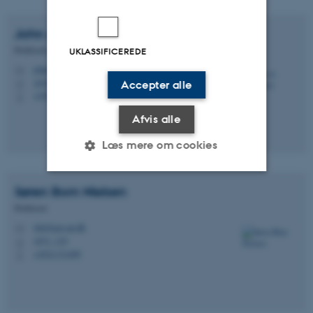
John A.
Korstgård
Professor emeritus
UKLASSIFICEREDE
john.korstgard@geo.au.dk
M
1674, 334
Accepter alle
H
+4527782847
P
Afvis alle
Læs mere om cookies
Søren Bom
Nielsen
Nødvendige
Statistiske
Marketing
Professor
Funktionelle
Uklassificerede
sbn@geo.au.dk
M
1671, 119
H
+4521131499
P
Nødvendige cookies hjælper
med at gøre hjemmesiden