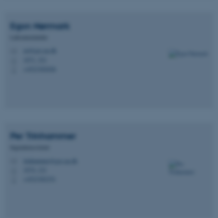
brugbar ved at aktivere nogle
grundlæggende funktioner
Egon
Nørmark
som navigation mm.
Hjemmesiden kan ikke
Laboratorieleder
fungerer uden disse cookies.
en@geo.au.dk
M
1671, 321
H
+4523382026
P
Navn
Udbyder / Domæne
be_typo_user
TYPO3 Association
.au.dk
Per
Trinhammer
Ingeniørassistent
fe_typo_user
Typo3 Association
.au.dk
trinhammer@geo.au.dk
M
1674, 121
H
+4523382351
P