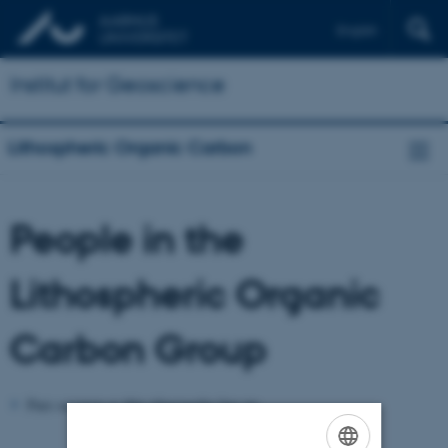
English
Institut for Geoscience
Lithospheric Organic Carbon
People in the
Lithospheric Organic
Carbon Group
Pure serveren er ikke tilgængelig lige nu.