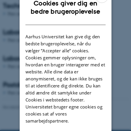
Cookies giver dig en
Technical & Scientific researcher
ENGLISH
bedre brugeroplevelse
Pure serveren er ikke tilgængelig lige nu.
DANISH
Laboratory Advisor
Aarhus Universitet kan give dig den
Pure serveren er ikke tilgængelig lige nu.
bedste brugeroplevelse, når du
vælger ”Accepter alle” cookies.
Laboratory Advisor
Cookies gemmer oplysninger om,
hvordan en bruger interagerer med et
Pure serveren er ikke tilgængelig lige nu.
website. Alle dine data er
anonymiseret, og de kan ikke bruges
Postdoc
til at identificere dig direkte. Du kan
altid ændre dit samtykke under
Pure serveren er ikke tilgængelig lige nu.
Cookies i webstedets footer.
Universitetet bruger egne cookies og
Revideret 07.07.2026
cookies sat af vores
samarbejdspartnere.