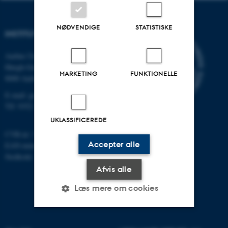
NØDVENDIGE
STATISTISKE
INSTITUT FOR GEOSCIENCE
Aarhus Universitet
Høegh-Guldbergs Gade 2
MARKETING
FUNKTIONELLE
8000 Aarhus C
E-mail: geologi@au.dk
Tlf: 9352 2570
UKLASSIFICEREDE
CVR-nr: 31119103
Accepter alle
EAN-nummer: 5798000420014
Stedkode: 7231
Afvis alle
Læs mere om cookies
Nødvendige
Statistiske
Marketing