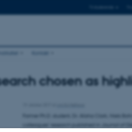
Til studerende
Til
stituttet
Kontakt
earch chosen as highl
19. oktober 2017
af
Ann Eg Mølhave
Former Ph.D. student, Dr. Alisha Clark, Niels Boh
colleagues’ research published in
Journal of G