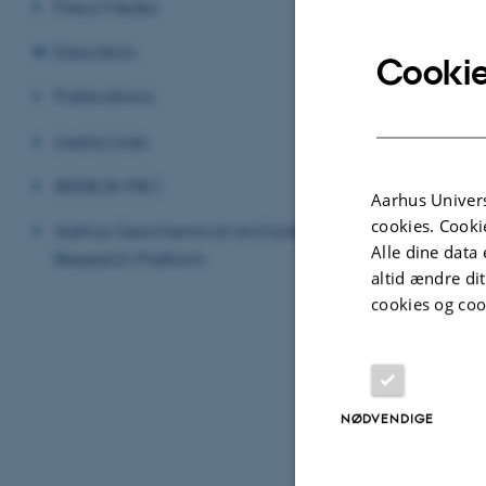
Press/Media
Education
Cookie
Publications
Useful Links
REEBOX PRO
Aarhus Univers
cookies. Cooki
Aarhus Geochemical and Isotope
Alle dine data 
Research Platform
altid ændre di
cookies og coo
NØDVENDIGE