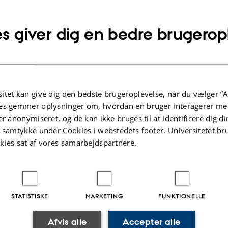
Earth
last year was chosen as a highlight in APS
the Advanced Photon Source of Argonne
s giver dig en bedre brugerop
National Laboratory.
Read more......
itet kan give dig den bedste brugeroplevelse, når du vælger ”A
es gemmer oplysninger om, hvordan en bruger interagerer med
er anonymiseret, og de kan ikke bruges til at identificere dig d
t samtykke under Cookies i webstedets footer. Universitetet br
kies sat af vores samarbejdspartnere.
STATISTISKE
MARKETING
FUNKTIONELLE
Afvis alle
Accepter alle