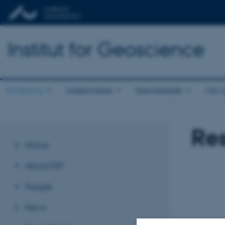
Institut for Geoscience
Forskning
Uddannelse
Samarbejde
Om in
Res
Home
About ESP
People
News