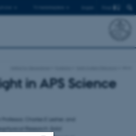
Find
 ph.d.er
Til medarbejdere
English
Institut for Geoscience
Forskning
Earth System Petrology
show
ight in APS Science
r Professor, Charles E Lesher, and
eophysical Research: Solid