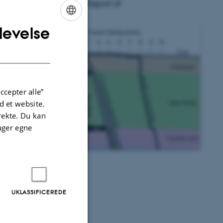
 Science - the Annual Report of
levelse
ENGLISH
DANISH
ccepter alle”
 et website.
irekte. Du kan
uger egne
UKLASSIFICEREDE