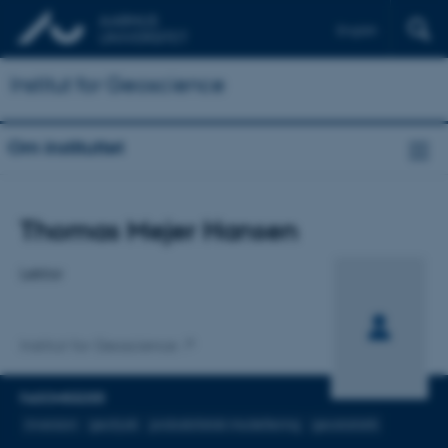
English
Institut for Geoscience
Om instituttet
Titel
Thomas Mejer Hansen
Primær tilknytning
Lektor
Institut for Geoscience
FAGOMRÅDER
inversion
geofysik
probabilistisk modellering
geostatistik