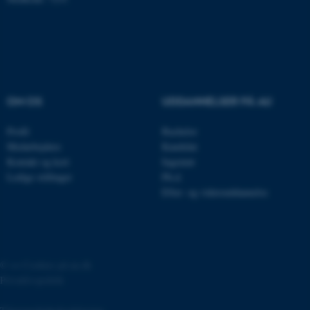
brugbar ved at aktivere nogle
grundlæggende funktioner
som navigation mm.
Hjemmesiden kan ikke
fungerer uden disse cookies.
OM OS
UDDANNELSER PÅ AU
Profil
Bachelor
Navn
Udbyder / Domæne
Medarbejdere
Kandidat
be_typo_user
TYPO3 Association
Kontakt og kort
Ingeniør
.au.dk
Ledige stillinger
Ph.d.
Efter- og videreuddannelse
fe_typo_user
Typo3 Association
.au.dk
©
—
Cookies på au.dk
Privatlivspolitik