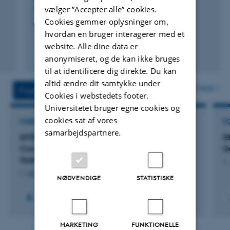
vælger ”Accepter alle” cookies.
Hansen, T. +3.
Cookies gemmer oplysninger om,
Computers & Geosciences
hvordan en bruger interagerer med et
website. Alle dine data er
Fagfællebedømt
anonymiseret, og de kan ikke bruges
Digital
til at identificere dig direkte. Du kan
version
altid ændre dit samtykke under
vedhæftet
Flere
Projekter
Aktiviteter
Cookies i webstedets footer.
Universitetet bruger egne cookies og
cookies sat af vores
FORSKNINGSPROJEKT
F
samarbejdspartnere.
INTEGRATE: Informative Mapping of
R
Construction Aggregate Resources Through
G
Statistical Data Analysis
1.
1. apr. 2023
-
31. dec. 2026
NØDVENDIGE
STATISTISKE
+6
MARKETING
FUNKTIONELLE