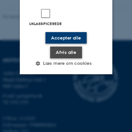
Revideret 11.12.2023
UKLASSIFICEREDE
Accepter alle
Afvis alle
INSTITUT FOR GEOSCIENCE
Læs mere om cookies
Aarhus Universitet
Høegh-Guldbergs Gade 2
Nødvendige
Statistiske
Marketing
8000 Aarhus C
E-mail: geologi@au.dk
Funktionelle
Uklassificerede
Tlf: 9352 2570
CVR-nr: 31119103
Nødvendige cookies hjælper
EAN-nummer: 5798000420014
med at gøre hjemmesiden
Stedkode: 7231