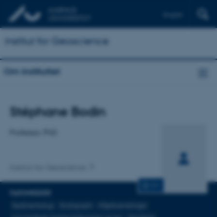
English
Institut for Geoscience
Om instituttet
Titel
Stéphane Bodin
Primær tilknytning
Professor, PhD
Institut for Geoscience
CV
FAGOMRÅDER
Sedimentologi
Stratigraphi
Miljøforendringer