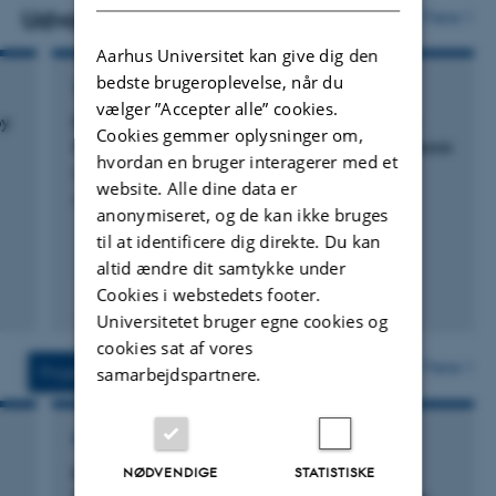
carbonate mineralization.
Udvalgte publikationer
Flere
Aarhus Universitet kan give dig den
bedste brugeroplevelse, når du
TIDSSKRIFTARTIKEL
vælger ”Accepter alle” cookies.
by
Early Jurassic benthic foraminiferal ecology
Cookies gemmer oplysninger om,
from the Central High Atlas Mountains, Morocco
hvordan en bruger interagerer med et
Fonville, T. +6.
website. Alle dine data er
Palaios
anonymiseret, og de kan ikke bruges
til at identificere dig direkte. Du kan
altid ændre dit samtykke under
Cookies i webstedets footer.
Fagfællebedømt
Digital
Universitetet bruger egne cookies og
version
cookies sat af vores
vedhæftet
Flere
Projekter
Aktiviteter
samarbejdspartnere.
FORSKNINGSPROJEKT
Impact of Early Jurassic (Pliensbachian-
NØDVENDIGE
STATISTISKE