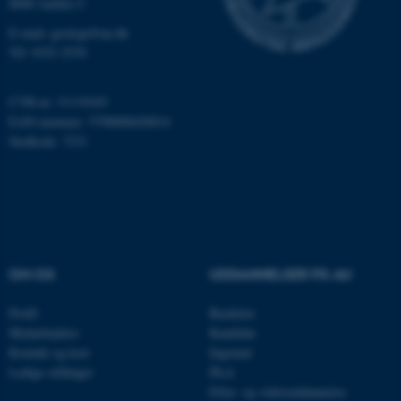
8000 Aarhus C
E-mail: geologi@au.dk
Nødvendige cookies hjælper
Tlf: 9352 2570
med at gøre hjemmesiden
brugbar ved at aktivere nogle
CVR-nr: 31119103
grundlæggende funktioner
EAN-nummer: 5798000420014
som navigation mm.
Stedkode: 7231
Hjemmesiden kan ikke
fungerer uden disse cookies.
Navn
Udbyder / Domæne
be_typo_user
TYPO3 Association
OM OS
UDDANNELSER PÅ AU
.au.dk
Profil
Bachelor
Medarbejdere
Kandidat
Kontakt og kort
Ingeniør
fe_typo_user
Typo3 Association
Ledige stillinger
Ph.d.
.au.dk
Efter- og videreuddannelse