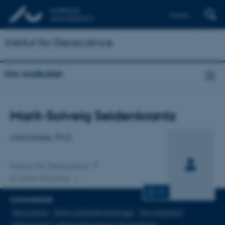
English
Institut for Geoscience
Om instituttet
Titel
Marit-Solveig Seidenkrantz
Primær tilknytning
Institutleder, Ph.D.
Institut for Geoscience
En anden tilknytning
CV
FAGOMRÅDER
Geoscience
Klima og klimaforandringer
Havcirkulation