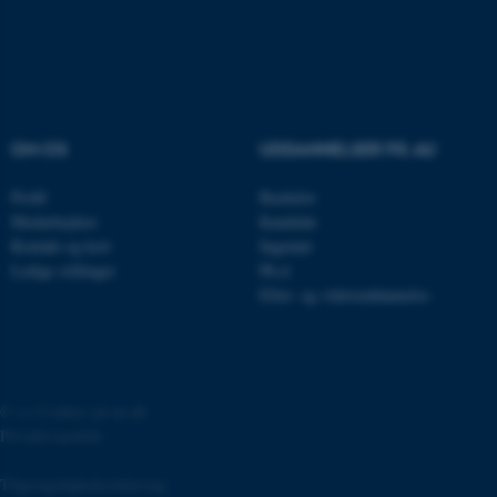
.au.dk
fe_typo_user
Typo3 Association
.au.dk
OM OS
UDDANNELSER PÅ AU
Profil
Bachelor
Medarbejdere
Kandidat
Kontakt og kort
Ingeniør
Ledige stillinger
Ph.d.
Efter- og videreuddannelse
©
—
Cookies på au.dk
ASP.NET_SessionId
Microsoft Corporation
.au.dk
Privatlivspolitik
Tilgængelighedserklæring