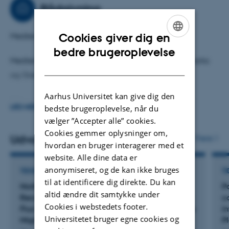
Tool: marine sediment cores, combining geological,
Rådgivning
biological/micropaleontological, and organic and
inorganic (geo)chemical analyses.
Cookies giver dig en
Medlem af Klimarådet
ENGLISH
bedre brugeroplevelse
Medlem og vice-forperson for bestyrelsen af Danmarks
DANISH
og Grønlands Geologiske Undersøgelser
Aarhus Universitet kan give dig den
Udpeget som National Ekspert for Klynge 5, Horizon
bedste brugeroplevelse, når du
LÆS MERE
Europe til rådgivning af Uddannelses- og
vælger ”Accepter alle” cookies.
Forskningsministeriet
Cookies gemmer oplysninger om,
Udvalgte publikationer
Flere
hvordan en bruger interagerer med et
website. Alle dine data er
anonymiseret, og de kan ikke bruges
TIDSSKRIFTARTIKEL
TI
til at identificere dig direkte. Du kan
Northeastern Greenland Paleomagnetic
P
altid ændre dit samtykke under
Records Indicate the Influence of Geomagnetic
c
Cookies i webstedets footer.
Flux Lobe Intensity on Virtual Geomagnetic Pole
i
Universitetet bruger egne cookies og
Migration During the Holocene
P