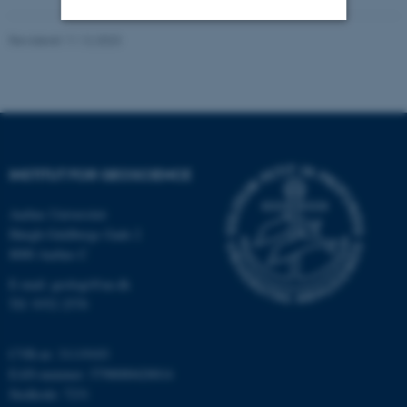
Revideret 11.12.2023
Nødvendige
Statistiske
Marketing
Funktionelle
Uklassificerede
Nødvendige cookies hjælper
INSTITUT FOR GEOSCIENCE
med at gøre hjemmesiden
brugbar ved at aktivere nogle
Aarhus Universitet
grundlæggende funktioner
Høegh-Guldbergs Gade 2
som navigation mm.
8000 Aarhus C
Hjemmesiden kan ikke
E-mail: geologi@au.dk
fungerer uden disse cookies.
Tlf: 9352 2570
CVR-nr: 31119103
EAN-nummer: 5798000420014
Navn
Udbyder / Domæne
Stedkode: 7231
be_typo_user
TYPO3 Association