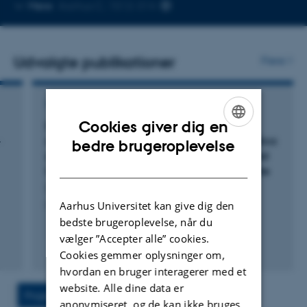
Kopier
Mere
Aarhus C, 1512-314
telefonnummer
Udvalgte publikationer
Flere
TIDSSKRIFTARTIKEL
Cookies giver dig en
Impact of Ca/Si and Al/Si ratios on the
ENGLISH
-
composition and structure of the alumina-silica
bedre brugeroplevelse
gel formed by wet carbonation of synthesized
DANISH
C-S-H in blends with portlandite and ettringite
Song, J. +3.
Aarhus Universitet kan give dig den
Cement and Concrete Research
bedste brugeroplevelse, når du
vælger ”Accepter alle” cookies.
Fagfællebedømt
Cookies gemmer oplysninger om,
Digital
hvordan en bruger interagerer med et
version
website. Alle dine data er
vedhæftet
Projekt
Aktiviteter
anonymiseret, og de kan ikke bruges