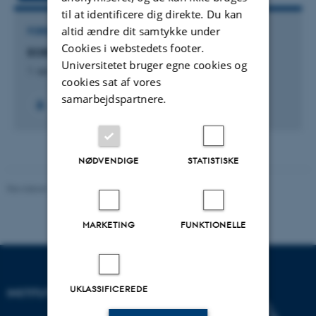
til at identificere dig direkte. Du kan
altid ændre dit samtykke under
FORSKNINGSPROJEKT
Cookies i webstedets footer.
EOR: Mærsk Oil and Gas research centre
Universitetet bruger egne cookies og
1. apr. 2014
-
31. mar. 2024
cookies sat af vores
samarbejdspartnere.
NØDVENDIGE
STATISTISKE
Revideret 11.12.2023
MARKETING
FUNKTIONELLE
UKLASSIFICEREDE
INSTITUT FOR GEOSCIENCE