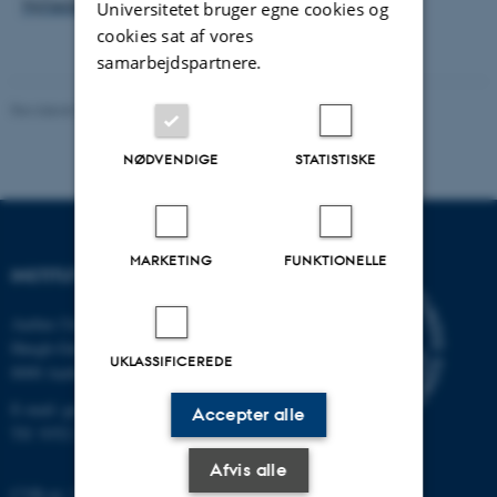
Nyheden kan også læses på DR`s hjemmeside
Universitetet bruger egne cookies og
cookies sat af vores
samarbejdspartnere.
Revideret 20.02.2026
NØDVENDIGE
STATISTISKE
MARKETING
FUNKTIONELLE
INSTITUT FOR GEOSCIENCE
Aarhus Universitet
Høegh-Guldbergs Gade 2
UKLASSIFICEREDE
8000 Aarhus C
E-mail: geologi@au.dk
Accepter alle
Tlf: 9352 2570
Afvis alle
CVR-nr: 31119103