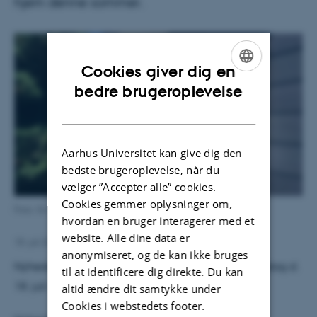
hjem denne sommer.
Cookies giver dig en
ENGLISH
bedre brugeroplevelse
DANISH
Aarhus Universitet kan give dig den
bedste brugeroplevelse, når du
vælger ”Accepter alle” cookies.
Cookies gemmer oplysninger om,
Foto: Siv Hastrup Steffensen
hvordan en bruger interagerer med et
website. Alle dine data er
18. juli 2018
af
Krishna Maria Olsen
anonymiseret, og de kan ikke bruges
Nyheden bliver bragt på DR`s TV avis kl. 18.30 onsdag d.
til at identificere dig direkte. Du kan
18. juli 2018.
altid ændre dit samtykke under
Cookies i webstedets footer.