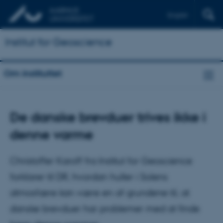
English
Institut for Geoscience
Om instituttet
De danske brevduer trives ikke i
denne varme
Christoffer Karoff fra Institut for Geoscience
forklarer til DR, hvordan huller i Solens
atmosfære kan være en af grundene til, at
danske brevduer har problemer med at finde