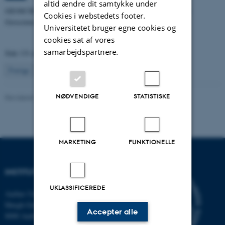
altid ændre dit samtykke under
GEOSCIENCE SEMINAR - v/Esben Auken, lektor, Institut for
Cookies i webstedets footer.
Geoscience
Universitetet bruger egne cookies og
cookies sat af vores
samarbejdspartnere.
Side 131 af 131
131
Forrige
1
…
129
130
NØDVENDIGE
STATISTISKE
Revideret 31.03.2022
MARKETING
FUNKTIONELLE
INSTITUT FOR GEOSCIENCE
UKLASSIFICEREDE
Aarhus Universitet
Høegh-Guldbergs Gade 2
Accepter alle
8000 Aarhus C