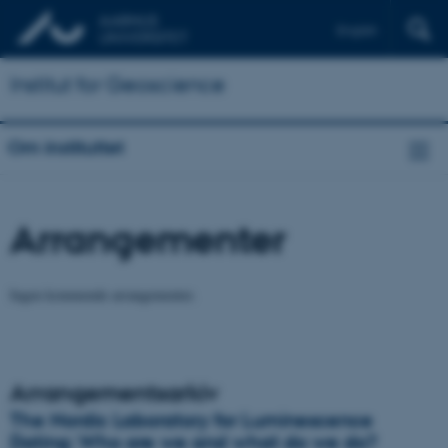
English
Institut for Geoscience
Om instituttet
Arrangementer
Ingen kommende arrangementer.
Arrangementsarkiv
The Nordic Laboratory for Luminescence
Dating: Who are we and what do we do?