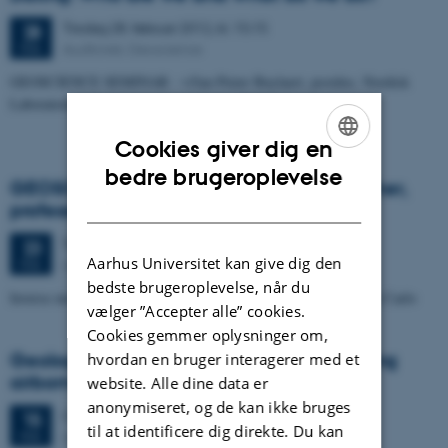
Tirsdag
28.
februar 2012,
kl. 15:15
28
Auditoriet, Geoscience
FEB.
GEOSCIENCE SEMINAR - v/Jan-Pieter Buylaert, postdoc, Nordisk
Laboratorium for Luminescensdatering (NLL):
Cookies giver dig en
ENGLISH
bedre brugeroplevelse
GEOSCIENCE SEMINAR - v/Kerry Gallagher,
DANISH
professor, University of Rennes, France
Torsdag
23.
februar 2012,
kl. 13:00
23
Aarhus Universitet kan give dig den
Auditoriet, Geoscience
FEB.
bedste brugeroplevelse, når du
Inverse modelling using trans-dimensional Markov Chain Monte Carlo
vælger ”Accepter alle” cookies.
Cookies gemmer oplysninger om,
Geological and hydrological mapping using
hvordan en bruger interagerer med et
airborne TEM at Mayotte Island
website. Alle dine data er
anonymiseret, og de kan ikke bruges
Onsdag
15.
februar 2012,
kl. 15:15
15
til at identificere dig direkte. Du kan
Auditoriet, Geoscience
FEB.