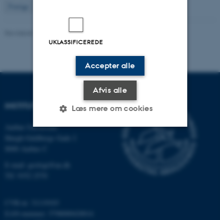
126
Forrige
1
…
125
127
…
131
Næste
Revideret 31.03.2022
UKLASSIFICEREDE
Accepter alle
Afvis alle
INSTITUT FOR GEOSCIENCE
Læs mere om cookies
Aarhus Universitet
Høegh-Guldbergs Gade 2
Nødvendige
Statistiske
Marketing
8000 Aarhus C
Funktionelle
Uklassificerede
E-mail: geologi@au.dk
Tlf: 9352 2570
CVR-nr: 31119103
Nødvendige cookies hjælper
EAN-nummer: 5798000420014
med at gøre hjemmesiden