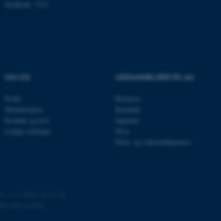
Stedkode: 7231
brugbar ved at aktivere nogle
grundlæggende funktioner
som navigation mm.
Hjemmesiden kan ikke
fungerer uden disse cookies.
OM OS
UDDANNELSER PÅ AU
Profil
Bachelor
Navn
Udbyder / Domæne
Medarbejdere
Kandidat
be_typo_user
TYPO3 Association
Kontakt og kort
Ingeniør
.au.dk
Ledige stillinger
Ph.d.
Efter- og videreuddannelse
fe_typo_user
Typo3 Association
.au.dk
©
—
Cookies på au.dk
Privatlivspolitik