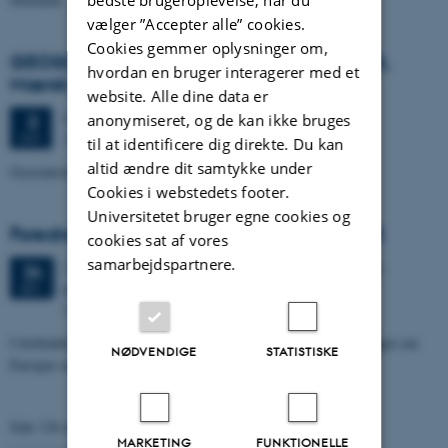
vælger ”Accepter alle” cookies.
Cookies gemmer oplysninger om,
GEOSCIENCE SEMINAR v/Adam Cherrett,
hvordan en bruger interagerer med et
Mærsk Olie
website. Alle dine data er
Onsdag
3.
oktober 2012,
kl. 14:15
anonymiseret, og de kan ikke bruges
3
Auditoriet, bygn. 1671
OKT.
til at identificere dig direkte. Du kan
altid ændre dit samtykke under
Geostatistical Elastic Seismic Inversion
Cookies i webstedets footer.
Universitetet bruger egne cookies og
Foredrag af Katrine Juul Andresen på DR2
cookies sat af vores
samarbejdspartnere.
11 dage,
Mandag
24.
september 2012,
kl. 14:50
-
14.
24
september
SEP.
DR2
I forbindelse med Forskningens Døgn i foråret 2012 blev foredraget om
NØDVENDIGE
STATISTISKE
Europas energiudfordring optaget til Danskernes Akademi
Side 126 af 131
MARKETING
FUNKTIONELLE