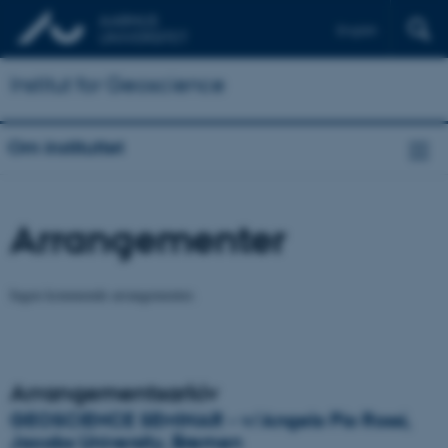
English
Institut for Geoscience
Om instituttet
Arrangementer
Ingen kommende arrangementer.
Arrangementsarkiv
GEOSCIENCE SEMINAR - v/Angelo Pio Rossi,
Jacobs University, Bremen