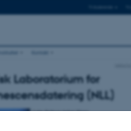
Til studerende
Til
stituttet
Kontakt
Institut 
sk Laboratorium for
nescensdatering (NLL)
Leder: Professor Andrew Murray
Nordisk Laboratorium for Luminescensdatering, beliggend
Forskningscenter Risø, er en fælles nordisk forsknings-, 