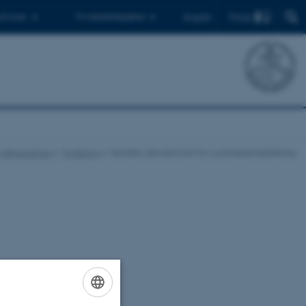
Find
 ph.d.er
Til medarbejdere
English
for Geoscience
Forskning
Nordisk Laboratorium for Luminescensdatering
e på
udviklings- og