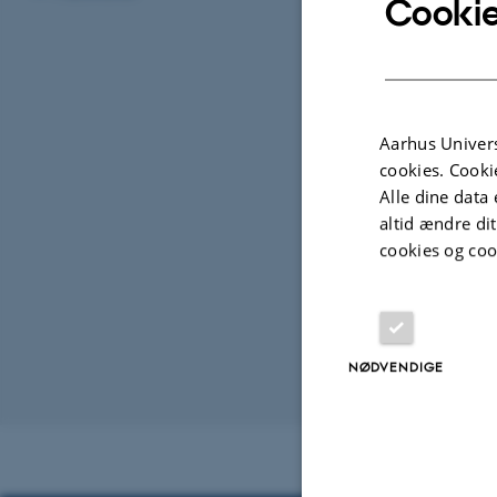
Cookie
tilsammen udgør
Aarhus Univers
Centeret yder stø
cookies. Cooki
nationale geologi
Alle dine data 
myndigheder.
altid ændre di
cookies og coo
Personale
NAVN
NØDVENDIGE
Revideret 03.05