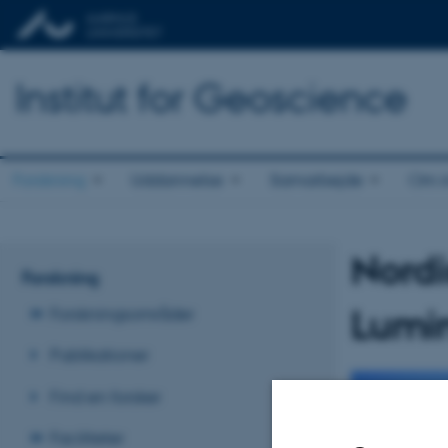
Institut for Geoscience
Forskning
Uddannelse
Samarbejde
Om in
Nordi
Forskning
Lumi
Forskningsområder
Publikationer
Find en forsker
Faciliteter