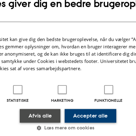
s giver dig en bedre brugerop
analysefacilitet, som siden 1. januar 1989 er tilknyttet Insti
Geoscience, Aarhus Universitet.
Laboratoriet arbejder tæt sammen med the Luminescence 
Laboratory under Afdelingen for Stråleforskning på Risø
 de Nordisk Center for Luminescensdatering
itet kan give dig den bedste brugeroplevelse, når du vælger ”A
tte inden for infrastruktur til forskningsgrupper – hovedsageligt geologiske inst
es gemmer oplysninger om, hvordan en bruger interagerer med
ske analyseinstitutioner, men også til arkæologiske institutter, museer og lok
er anonymiseret, og de kan ikke bruges til at identificere dig d
t samtykke under Cookies i webstedets footer. Universitetet br
kies sat af vores samarbejdspartnere.
JOBTITEL
E-MAIL
TELEFON
BYG
STATISTISKE
MARKETING
FUNKTIONELLE
.2022
Afvis alle
Accepter alle
Læs mere om cookies