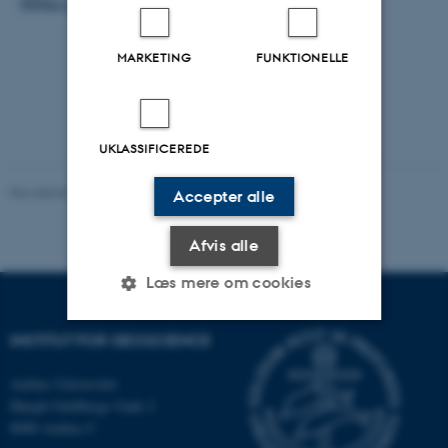
https://2dgf.dk/xpdf/bull74-209-217.pdf
MARKETING
FUNKTIONELLE
UKLASSIFICEREDE
Revideret 20.02.2026
Accepter alle
Afvis alle
Læs mere om cookies
INSTITUT FOR GEOSCIENCE
Nødvendige
Statistiske
Marketing
Aarhus Universitet
Funktionelle
Uklassificerede
Høegh-Guldbergs Gade 2
8000 Aarhus C