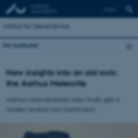
English
Institut for Geoscience
Om instituttet
New insights into an old rock:
the Aarhus Meteorite
Aarhus’s extra-terrestrial visitor finally gets a
modern analysis and classification.