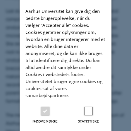
Aarhus Universitet kan give dig den
Last studied in 1963, Maja gave the meteorite mineral
bedste brugeroplevelse, når du
compositions and textures a modern micro-analytical
vælger ”Accepter alle” cookies.
analysis using Aarhus Geoscience’s scanning electron
Cookies gemmer oplysninger om,
microscope and Copenhagen University’s microprobe.
hvordan en bruger interagerer med et
She revealed the precise classification of this ancient
website. Alle dine data er
rock to be a high iron chondrite (H6). Her microscale
anonymiseret, og de kan ikke bruges
til at identificere dig direkte. Du kan
analysis also revealed that this meteorite was
altid ændre dit samtykke under
brecciated, but that the breccia texture had been
Cookies i webstedets footer.
metamorphosed. This suggests that this special rock
Universitetet bruger egne cookies og
records a significant portion of the formation of the
cookies sat af vores
parent body (where the meteorite came from) just after
samarbejdspartnere.
formation of the Solar System c. 4.56 billion years ago.
The meteorite is housed in the Natural History Museum of
NØDVENDIGE
STATISTISKE
Aarhus, and her publication can be found here: