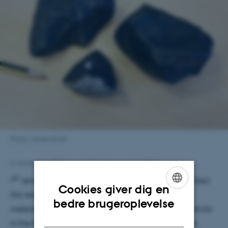
Photo: James Scott
6. november 2025
af
Anna Christine Aamand Buhl
th
7
semester student Maja C. F. Pedersen has published
Cookies giver dig en
the results of her Bachelor project on the Aarhus
ENGLISH
bedre brugeroplevelse
meteorite, which fell in Risskov 1951, as a journal article
DANISH
in the Bulletin of the Geological Society of Denmark.