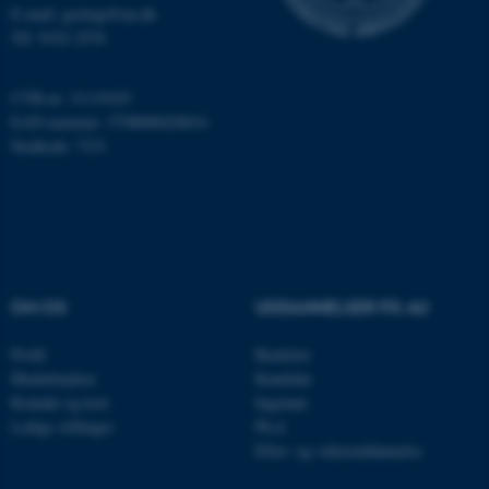
E-mail: geologi@au.dk
Nødvendige cookies hjælper
Tlf: 9352 2570
med at gøre hjemmesiden
brugbar ved at aktivere nogle
CVR-nr: 31119103
grundlæggende funktioner
EAN-nummer: 5798000420014
som navigation mm.
Stedkode: 7231
Hjemmesiden kan ikke
fungerer uden disse cookies.
Navn
Udbyder / Domæne
OM OS
UDDANNELSER PÅ AU
be_typo_user
TYPO3 Association
.au.dk
Profil
Bachelor
Medarbejdere
Kandidat
Kontakt og kort
Ingeniør
fe_typo_user
Ledige stillinger
Ph.d.
Typo3 Association
.au.dk
Efter- og videreuddannelse