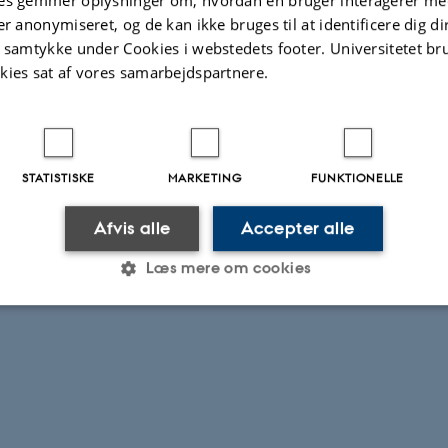
es gemmer oplysninger om, hvordan en bruger interagerer med
er anonymiseret, og de kan ikke bruges til at identificere dig d
t samtykke under Cookies i webstedets footer. Universitetet br
kies sat af vores samarbejdspartnere.
STATISTISKE
MARKETING
FUNKTIONELLE
Afvis alle
Accepter alle
Læs mere om cookies
Statistiske
Marketing
Funktionelle
es hjælper med at gøre hjemmesiden brugbar ved at aktiv