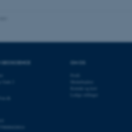
nktioner som navigation mm. Hjemmesiden kan ikke funge
.2021
Udbyder / Domæne
Udløb
Beskrivelse
30
Denne cookie sættes af
TYPO3 Association
minutter
TYPO3, og bruges til at 
.au.dk
session, når en backend-
TYPO3 eller Frontend.
R GEOSCIENCE
OM OS
30
Dette cookienavn er fo
Typo3 Association
minutter
webindholdsstyringssyst
.au.dk
som en brugersessionside
et
Profil
muligt at gemme bruger
tilfælde er det muligvis
s Gade 2
Medarbejdere
kan indstilles ved defau
Kontakt og kort
dette kan forhindres af 
de fleste tilfælde er det in
Ledige stillinger
ødelagt i slutningen af 
@au.dk
indeholder en tilfældig id
specifikke brugerdata.
Session
Denne cookie er en purp
Microsoft Corporation
cookie, der bruges af hj
.au.dk
03
i Microsoft .net- teknolo
til at opretholde en an
798000420014