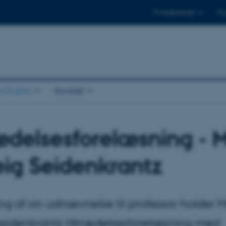
Til studerende
Til
stituttet
Kontakt
rædelsesforelæsning - M
eig Seidenkrantz
ng af sin udnævnelse til professor holder M
Seidenkrantz tiltrædelsesforelæsning med