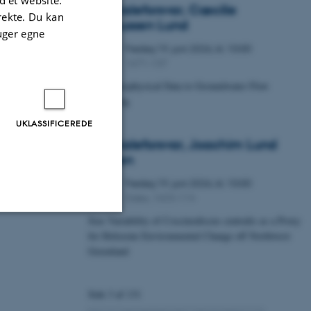
 et website.
Specialeforsvar, Cæcilie
irekte. Du kan
Markussen Lund
uger egne
Fredag
19.
juni 2026,
kl. 10:00
19
1671-137
JUN.
From Geophysical Data to Groundwater Flow
Modelling
UKLASSIFICEREDE
Specialeforsvar, Joachim Lund
Jepsen
Fredag
19.
juni 2026,
kl. 10:00
19
Dales, 1653-114
JUN.
Size Variability of Coscinodiscus centralis as a Proxy
for Holocene Environmental Change off Northwest
Uklassificerede
Greenland
Side 3 af 131
ere nogle