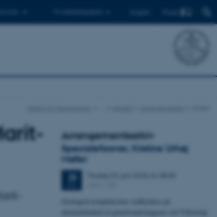
Find
 ph.d.er
Til medarbejdere
English
Institut for Geoscience
…
Aktuelt
Arrangementer
Artikel
arit-
Arrangementsarkiv
Specialeforsvar, Kristine Urhøj
Møller
Tirsdag
23.
juni 2026,
kl. 08:30
23
1671-137
JUN.
arit-
Geologisk kompleksitets indflydelse på
nitratsårbarhed af grundvandsmagasin ved Villestrup