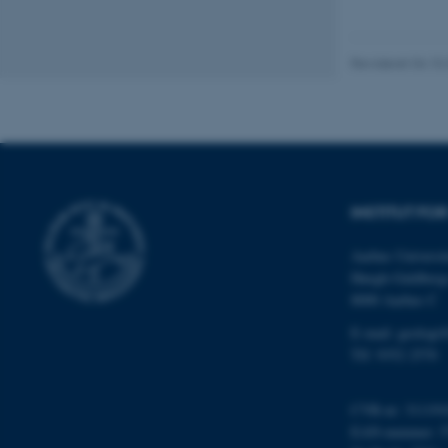
grundlæggende fu
cookies.
Revideret 04.10
Navn
be_typo_user
INSTITUT FO
fe_typo_user
Aarhus Universit
Høegh-Guldberg
8000 Aarhus C
E-mail: geologi
Tlf: 9352 2570
ASP.NET_SessionId
CVR-nr: 311191
EAN-nummer: 5