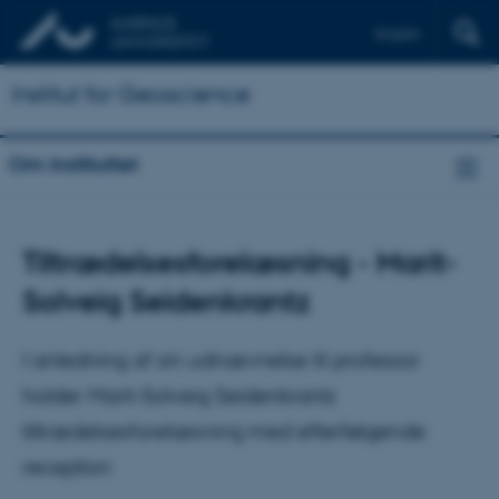
English
Institut for Geoscience
Om instituttet
Tiltrædelsesforelæsning - Marit-
Solveig Seidenkrantz
I anledning af sin udnævnelse til professor
holder Marit-Solveig Seidenkrantz
tiltrædelsesforelæsning med efterfølgende
reception