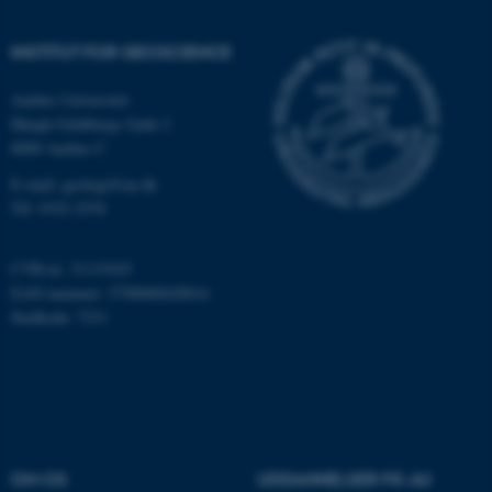
Funktionelle
Uklassificerede
INSTITUT FOR GEOSCIENCE
Aarhus Universitet
Nødvendige cookies hjælper
Høegh-Guldbergs Gade 2
med at gøre hjemmesiden
8000 Aarhus C
brugbar ved at aktivere nogle
E-mail: geologi@au.dk
grundlæggende funktioner
Tlf: 9352 2570
som navigation mm.
Hjemmesiden kan ikke
CVR-nr: 31119103
fungerer uden disse cookies.
EAN-nummer: 5798000420014
Stedkode: 7231
Navn
Udbyder / Domæne
be_typo_user
TYPO3 Association
.au.dk
OM OS
UDDANNELSER PÅ AU