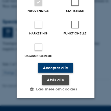
Leaf-wax biomarker evidence for long-term vegetation and hydroclimate in
West Africa
NØDVENDIGE
STATISTISKE
Specialeforsvar, Sofia Savic
Tirsdag
23.
juni 2026,
kl. 11:00
23
MARKETING
FUNKTIONELLE
1671-137
JUN.
Timelapse investigation of a polluted landfill using Borehole nuclear
magnetic resonance
UKLASSIFICEREDE
Side 2 af 131
Accepter alle
2
Forrige
1
3
…
131
Næste
Afvis alle
Revideret 04.10.2021
Læs mere om cookies
Nødvendige
Statistiske
Marketing