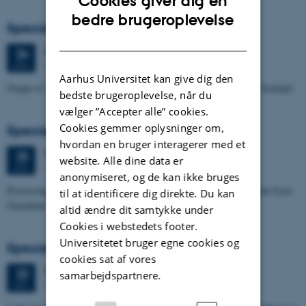
Cookies giver dig en
ENGLISH
bedre brugeroplevelse
Specialeforsvar, Manoj Neupane
DANISH
Onsdag
24.
juni 2026,
kl. 14:00
24
1672-141
JUN.
Aarhus Universitet kan give dig den
Origin of Alpine Schist Pegmatites in the Southern Alps of New Zealand
bedste brugeroplevelse, når du
vælger ”Accepter alle” cookies.
Cookies gemmer oplysninger om,
Specialeforsvar, Eske Oliver Bay Holm
hvordan en bruger interagerer med et
Tirsdag
23.
juni 2026,
kl. 14:00
23
website. Alle dine data er
1671-241
JUN.
anonymiseret, og de kan ikke bruges
Processing and Inversion of seismic ambient noise - applied to data from
til at identificere dig direkte. Du kan
Greenland
altid ændre dit samtykke under
Cookies i webstedets footer.
Universitetet bruger egne cookies og
Specialeforsvar, Signe Jensen
cookies sat af vores
Tirsdag
23.
juni 2026,
kl. 13:30
23
samarbejdspartnere.
1671-137
JUN.