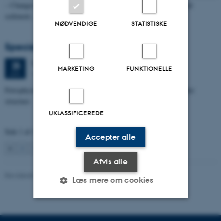
– Changes through time and implications for sea level changes and
sediment…
NØDVENDIGE
STATISTISKE
Specialeforsvar, Aishat Lawal
Torsdag
25.
juni 2026,
kl. 11:00
25
MARKETING
FUNKTIONELLE
1672-141
JUN.
Petrophysical characterization of sandstone Reservoir at the Tønder
structure
UKLASSIFICEREDE
Side 1 af 131
Accepter alle
1
2
3
…
131
Næste
Afvis alle
Revideret 04.10.2021
Læs mere om cookies
Nødvendige
Statistiske
Marketing