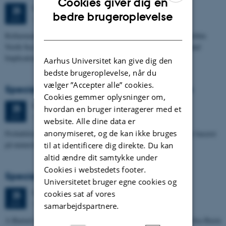
Cookies giver dig en
Torsdag
25.
juni 2026,
kl. 13:15
25
ENGLISH
bedre brugeroplevelse
1673-118
JUN.
DANISH
Refinement of the Stratigraphic Framework of Units 50 and 60 within
North Sea I - Depositional Environments, Geological Evolution and
Implications for…
Aarhus Universitet kan give dig den
bedste brugeroplevelse, når du
vælger ”Accepter alle” cookies.
Specialeforsvar, Pernille Runge Jørgensen
Cookies gemmer oplysninger om,
Torsdag
25.
juni 2026,
kl. 13:00
25
hvordan en bruger interagerer med et
1671-137
JUN.
website. Alle dine data er
anonymiseret, og de kan ikke bruges
Probabilistisk tilgang til opdatering af de hydrologiske typologier baseret
på numeriske grundvandsmodeller
til at identificere dig direkte. Du kan
altid ændre dit samtykke under
Cookies i webstedets footer.
Specialeforsvar, Kristine Rengnér Fischer
Universitetet bruger egne cookies og
Torsdag
25.
juni 2026,
kl. 11:15
cookies sat af vores
25
1671-137
JUN.
samarbejdspartnere.
A Buried and Submerged Pleistocene River System in the North Sea Basin