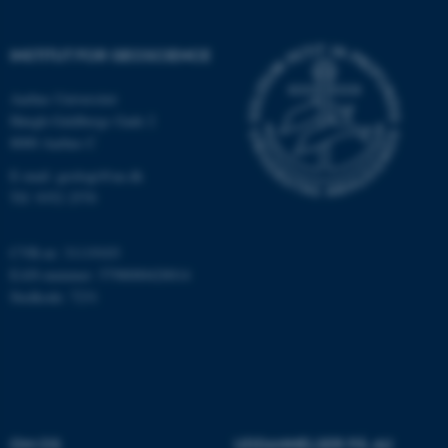
Funktionelle
Uklassificerede
INSTITUT FOR GEOSCIENCE
Aarhus Universitet
Nødvendige cookies hjælper
Høegh-Guldbergs Gade 2
med at gøre hjemmesiden
8000 Aarhus C
brugbar ved at aktivere nogle
E-mail: geologi@au.dk
grundlæggende funktioner
Tlf: 9352 2570
som navigation mm.
Hjemmesiden kan ikke
CVR-nr: 31119103
fungerer uden disse cookies.
EAN-nummer: 5798000420014
Stedkode: 7231
Navn
Udbyder / Domæne
be_typo_user
TYPO3 Association
.au.dk
OM OS
UDDANNELSER PÅ AU