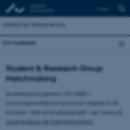
English
Institut for Geoscience
Om instituttet
Student & Research Group
Matchmaking
Studenterarrangement: Få indblik i
forskningsområderne og find en vejleder til dit
bachelor- eller et kandidatprojekt. Læs mere på
studerende.au.dk/natmatchmaking