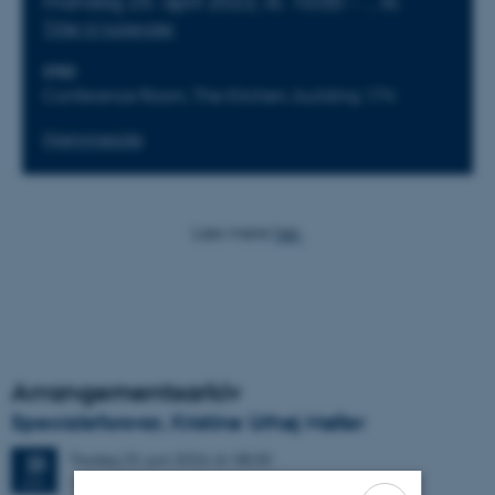
mandag
25.
april 2022,
kl. 10:00
-
.
,
kl.
Tilføj til kalender
STED
Conference Room, The Kitchen, building 174
Hjemmeside
Læs mere
her.
Arrangementsarkiv
Specialeforsvar, Kristine Urhøj Møller
Tirsdag
23.
juni 2026,
kl. 08:30
23
1671-137
JUN.