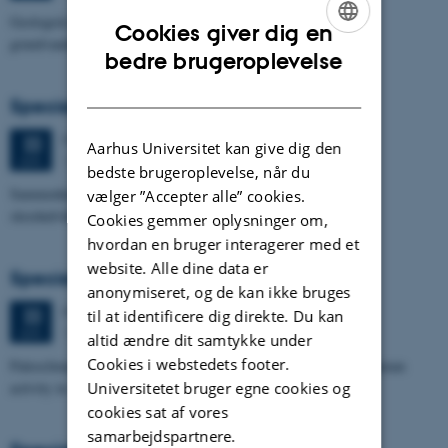
Geologisk kompleksitets indflydelse på nitratsårbarhed af
Cookies giver dig en
grundvandsmagasin ved Villestrup Å
ENGLISH
bedre brugeroplevelse
DANISH
Specialeforsvar, Terese Nyholm Viuf
Mandag
22.
juni 2026,
kl. 13:30
22
Aarhus Universitet kan give dig den
1671-137
JUN.
bedste brugeroplevelse, når du
Sammenhængen mellem Ærøs glacialtektoniske arkitektur og
vælger ”Accepter alle” cookies.
skredudviklingen i Voderupskredet
Cookies gemmer oplysninger om,
hvordan en bruger interagerer med et
website. Alle dine data er
Specialeforsvar, Nino Domergue
anonymiseret, og de kan ikke bruges
Mandag
22.
juni 2026,
kl. 10:30
22
til at identificere dig direkte. Du kan
1671-137
JUN.
altid ændre dit samtykke under
Cookies i webstedets footer.
Paleoclimate and paleoenvironmental reconstruction related to human
Universitetet bruger egne cookies og
activity in Azykh Cave, using biomarker and XRF analyses
cookies sat af vores
samarbejdspartnere.