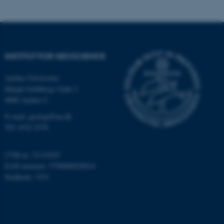
Nødvendige
Statistiske
Marketing
Funktionelle
Uklassificerede
INSTITUT FOR GEOSCIENCE
Nødvendige cookies hjælper
Aarhus Universitet
med at gøre hjemmesiden
Høegh-Guldbergs Gade 2
brugbar ved at aktivere nogle
8000 Aarhus C
grundlæggende funktioner
E-mail: geologi@au.dk
som navigation mm.
Tlf: 9352 2570
Hjemmesiden kan ikke
fungerer uden disse cookies.
CVR-nr: 31119103
EAN-nummer: 5798000420014
Stedkode: 7231
Navn
Udbyder / Domæne
be_typo_user
TYPO3 Association
.au.dk