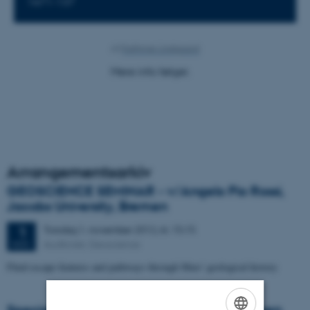
1671-137
Af
Kathrine Lindgaard
Mere info følger.
Arrangementsarkiv
GEOSCIENCE SEMINAR - v/Angelo Pio Rossi,
Jacobs University, Bremen
Torsdag
1.
november 2012,
kl. 15:15
1
Auditoriet, Geoscience
NOV.
Fluid escape features and pathways through Mars' geological history
Specialeeksamen: Nikolaj Kruse Christensen