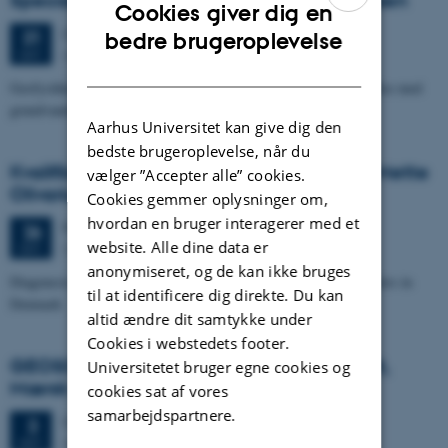
Cookies giver dig en
ENGLISH
Onsdag
31.
oktober 2012,
kl. 13:15
31
bedre brugeroplevelse
Auditoriet, bygn. 1671
OKT.
DANISH
Geofysikkens potentiale for reduktion af usikkerheden i forbindelse med
grundvandsmodelprædiktioner
Aarhus Universitet kan give dig den
bedste brugeroplevelse, når du
Kvalifikationseksamen: ph.d.-studerende Mette
vælger ”Accepter alle” cookies.
Olivarius
Cookies gemmer oplysninger om,
hvordan en bruger interagerer med et
Fredag
26.
oktober 2012,
kl. 14:00
26
website. Alle dine data er
Geoscience, rum 1671,234
OKT.
anonymiseret, og de kan ikke bruges
Diagenesis and provenance in Triassic-Jurassic sandstone reservoirs in
til at identificere dig direkte. Du kan
Denmark
altid ændre dit samtykke under
Cookies i webstedets footer.
GEOSCIENCE SEMINAR v/Adam Cherrett,
Universitetet bruger egne cookies og
Mærsk Olie
cookies sat af vores
samarbejdspartnere.
Onsdag
3.
oktober 2012,
kl. 14:15
3
Auditoriet, bygn. 1671
OKT.