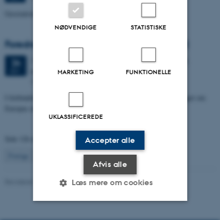
Geostatistical Elastic Seismic Inversion
NØDVENDIGE
STATISTISKE
Foredrag af Katrine Juul Andresen på DR2
11 dage,
Mandag
24.
september 2012,
kl. 14:50
-
14.
24
september
SEP.
MARKETING
FUNKTIONELLE
DR2
I forbindelse med Forskningens Døgn i foråret 2012 blev foredraget om
Europas energiudfordring optaget til Danskernes Akademi
UKLASSIFICEREDE
Side 126 af 131
Accepter alle
126
Forrige
1
…
125
127
…
131
Næste
Afvis alle
Revideret 04.10.2021
Læs mere om cookies
Nødvendige
Statistiske
Marketing