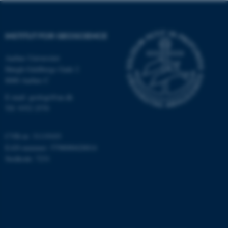
Funktionelle
Uklassificerede
INSTITUT FOR GEOSCIENCE
Aarhus Universitet
Nødvendige cookies hjælper
Høegh-Guldbergs Gade 2
med at gøre hjemmesiden
8000 Aarhus C
brugbar ved at aktivere nogle
E-mail: geologi@au.dk
grundlæggende funktioner
Tlf: 9352 2570
som navigation mm.
Hjemmesiden kan ikke
fungerer uden disse cookies.
CVR-nr: 31119103
EAN-nummer: 5798000420014
Stedkode: 7231
Navn
Udbyder / Domæne
be_typo_user
TYPO3 Association
.au.dk