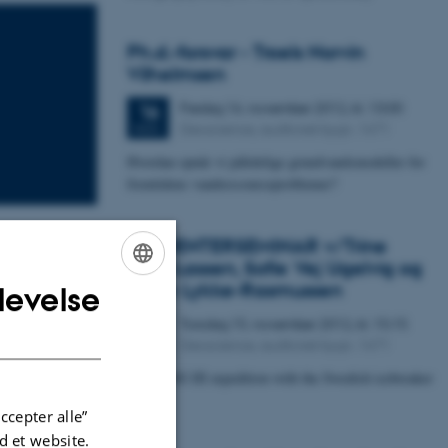
Ph.d.-forsvar - Troels Norvin
Vilhelmsen
Fredag
16.
november 2012,
kl. 13:00
16
Geoscience, auditoriet bygn. 1671
NOV.
Hvordan opnår vi pålidelige grundvandsmodeller for
fremtidens vandressourceproblemer?
STUDENTERSEMINAR v/Trine
Kvist-Lassen, Sofie Vej Ugelvig og
Marie Lykke-Rasmussen
levelse
ENGLISH
Torsdag
15.
november 2012,
kl. 15:15
15
DANISH
Geoscience, auditoriet bygn. 1671
NOV.
LOMROG III expedition with the Swedish icebreaker
"Oden"
ccepter alle”
 et website.