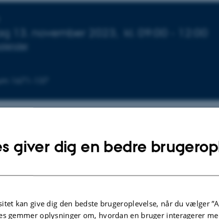
sninger om arrangementet
g 13. november 2023,
kl. 09:00 - 12:00
 kalender
ium 1671-137
Af
Susanne Weis Fogh
s giver dig en bedre brugerop
Link til bekendtgørelse af forsvar
itet kan give dig den bedste brugeroplevelse, når du vælger ”A
es gemmer oplysninger om, hvordan en bruger interagerer med