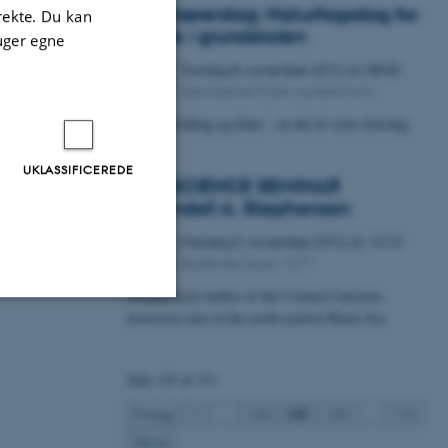
Skolelærerdag: Naturfagsdag for
irekte. Du kan
lærere i grundskolen
uger egne
Torsdag
8.
november 2012,
kl. 08:00
8
Geoscience/Fysik og Astronomi
NOV.
Emne: Stråling og felter - en del af vores hverdag
UKLASSIFICEREDE
GEOSCIENCE SEMINAR
v/Randell A. Stephenson
Mandag
5.
november 2012,
kl. 15:15
5
Auditoriet, bygn. 1671
NOV.
Geophysical studies of the Crimea-Caucasus
inversion zone in the north-eastern Black Sea
Uklassificerede
Side 125 af 131
125
Forrige
1
…
124
126
…
131
ere nogle
Næste
rer uden disse