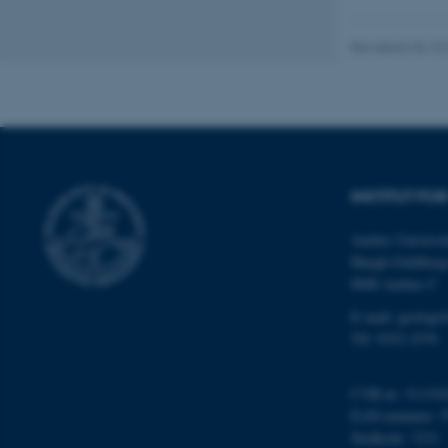
cookies.
Revideret 04.10
Navn
be_typo_user
INSTITUT FO
fe_typo_user
Aarhus Universit
Høegh-Guldberg
8000 Aarhus C
E-mail: geologi
Tlf: 9352 2570
ASP.NET_SessionId
CVR-nr: 311191
EAN-nummer: 5
Stedkode: 7231
JSESSIONID