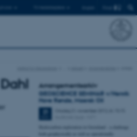
Find
 ph.d.er
Til medarbejdere
English
Institut for Geoscience
…
Aktuelt
Arrangementer
Artikel
 Dahl
Arrangementsarkiv
GEOSCIENCE SEMINAR v/Henrik
Hove Rønde, Maersk Oil
er
Onsdag
21.
november 2012,
kl. 15:15
21
Auditoriet, bygn. 1671
NOV.
Hydrocarbon exploration in Greenland - a challenge
both geophysically as well as operationally