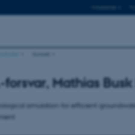
Til studerende
Til
stituttet
Kontakt
.-forsvar, Mathias Busk
ological simulation for efficient groundwat
ment