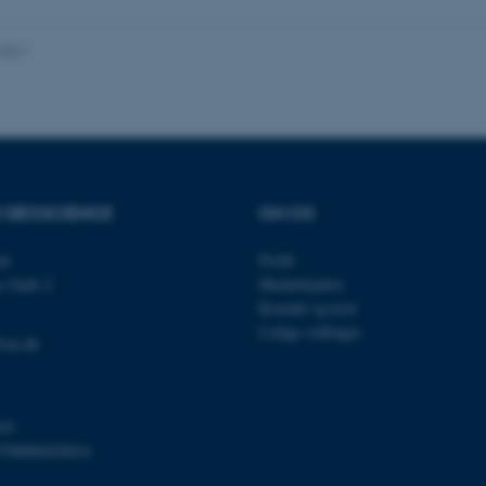
.2021
Udbyder / Domæne
Udløb
Beskrivelse
30
Denne cookie sættes af
TYPO3 Association
minutter
TYPO3, og bruges til at 
.au.dk
session, når en backend-
TYPO3 eller Frontend.
R GEOSCIENCE
OM OS
30
Dette cookienavn er fo
Typo3 Association
minutter
webindholdsstyringssyst
.au.dk
som en brugersessionside
et
Profil
muligt at gemme bruger
s Gade 2
Medarbejdere
tilfælde er det muligvis
kan indstilles ved defau
Kontakt og kort
dette kan forhindres af 
Ledige stillinger
de fleste tilfælde er det in
@au.dk
ødelagt i slutningen af 
indeholder en tilfældig id
specifikke brugerdata.
Session
Denne cookie er en purp
Microsoft Corporation
cookie, der bruges af hj
.au.dk
03
i Microsoft .net- teknolo
798000420014
til at opretholde en an
Session
Generel formål platform 
Oracle Corporation