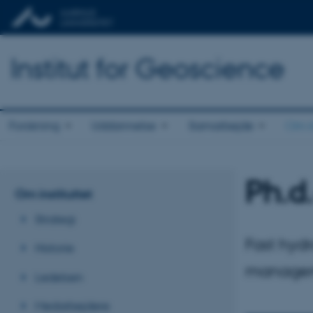
Institut for Geoscience
Forskning
Uddannelse
Samarbejde
Om in
Ph.d
Om instituttet
Strategi
Fast hydr
Historie
manage
Ledelsen
Medarbejdere