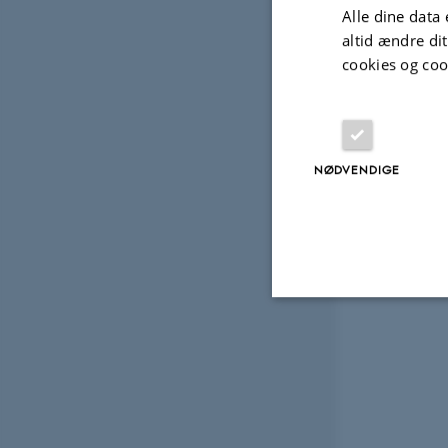
Alle dine data 
altid ændre di
cookies og coo
NØDVENDIGE
Nødvendige
Nødvendige cooki
grundlæggende fu