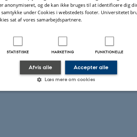
er anonymiseret, og de kan ikke bruges til at identificere dig d
t samtykke under Cookies i webstedets footer. Universitetet br
kies sat af vores samarbejdspartnere.
STATISTISKE
MARKETING
FUNKTIONELLE
Afvis alle
Accepter alle
Læs mere om cookies
Statistiske
Marketing
Funktionelle
es hjælper med at gøre hjemmesiden brugbar ved at aktiv
nktioner som navigation mm. Hjemmesiden kan ikke funge