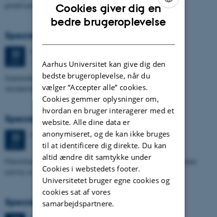
grundvandsmagasin ved Villestrup Å
Cookies giver dig en
ENGLISH
bedre brugeroplevelse
Specialeforsvar, Terese Nyholm Viuf
DANISH
Mandag
22.
juni 2026,
kl. 13:30
22
1671-137
JUN.
Aarhus Universitet kan give dig den
bedste brugeroplevelse, når du
Sammenhængen mellem Ærøs glacialtektoniske arkitektur og
vælger ”Accepter alle” cookies.
skredudviklingen i Voderupskredet
Cookies gemmer oplysninger om,
hvordan en bruger interagerer med et
Specialeforsvar, Nino Domergue
website. Alle dine data er
anonymiseret, og de kan ikke bruges
Mandag
22.
juni 2026,
kl. 10:30
22
til at identificere dig direkte. Du kan
1671-137
JUN.
altid ændre dit samtykke under
Paleoclimate and paleoenvironmental reconstruction related to human
Cookies i webstedets footer.
activity in Azykh Cave, using biomarker and XRF analyses
Universitetet bruger egne cookies og
cookies sat af vores
Specialeforsvar, Cæcilie Markussen Lund
samarbejdspartnere.