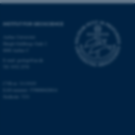
Nødvendige
Statistiske
Marketing
Funktionelle
Uklassificerede
INSTITUT FOR GEOSCIENCE
Aarhus Universitet
Nødvendige cookies hjælper
Høegh-Guldbergs Gade 2
med at gøre hjemmesiden
8000 Aarhus C
brugbar ved at aktivere nogle
grundlæggende funktioner
E-mail: geologi@au.dk
som navigation mm.
Tlf: 9352 2570
Hjemmesiden kan ikke
fungerer uden disse cookies.
CVR-nr: 31119103
EAN-nummer: 5798000420014
Stedkode: 7231
Navn
Udbyder / Domæne
be_typo_user
TYPO3 Association
.au.dk