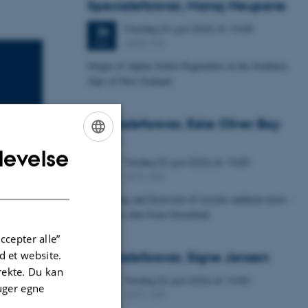
Specialeforsvar, Manoj Neupane
Onsdag
24.
juni 2026,
kl. 14:00
24
1672-141
JUN.
Origin of Alpine Schist Pegmatites in the Southern
Alps of New Zealand
Specialeforsvar, Eske Oliver Bay
Holm
levelse
ENGLISH
Tirsdag
23.
juni 2026,
kl. 14:00
23
1671-241
JUN.
DANISH
Processing and Inversion of seismic ambient noise -
applied to data from Greenland
ccepter alle”
 et website.
Specialeforsvar, Signe Jensen
irekte. Du kan
Tirsdag
23.
juni 2026,
kl. 13:30
23
uger egne
1671-137
JUN.