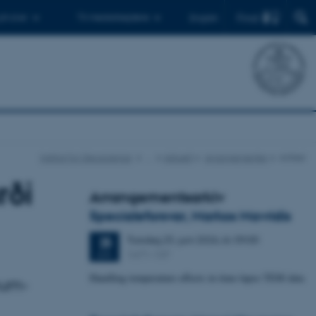
Find
 ph.d.er
Til medarbejdere
English
Institut for Geoscience
…
Aktuelt
Arrangementer
Artikel
rði
Arrangementsarkiv
Specialeforsvar, Markos Mavridis
Torsdag
25.
juni 2026,
kl. 09:00
25
1671-137
JUN.
Handling temperature effects in time-lapse TEM data
num-