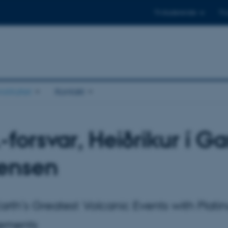
Til studerende
Til
stituttet
Kontakt
-forsvar, Heiðrikur í Ga
ensen
arth’s Greatest Volcanic Events with Plati
lements