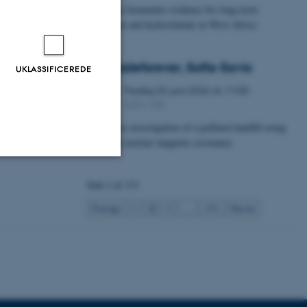
Leaf-wax biomarker evidence for long-term
vegetation and hydroclimate in West Africa
Specialeforsvar, Sofia Savic
UKLASSIFICEREDE
Tirsdag
23.
juni 2026,
kl. 11:00
23
1671-137
JUN.
Timelapse investigation of a polluted landfill using
Borehole nuclear magnetic resonance
Uklassificerede
Side 2 af 131
2
Forrige
1
3
…
131
Næste
ere nogle
rer uden disse