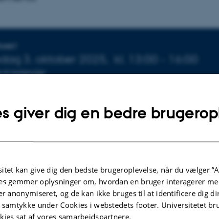
lysninger om arrangementet
PUNKT
dag 3. oktober 2025,
kl. 13:00 - 16:00
j til kalender
1-137
s giver dig en bedre brugerop
itet kan give dig den bedste brugeroplevelse, når du vælger ”A
es gemmer oplysninger om, hvordan en bruger interagerer med
er anonymiseret, og de kan ikke bruges til at identificere dig d
t samtykke under Cookies i webstedets footer. Universitetet br
kies sat af vores samarbejdspartnere.