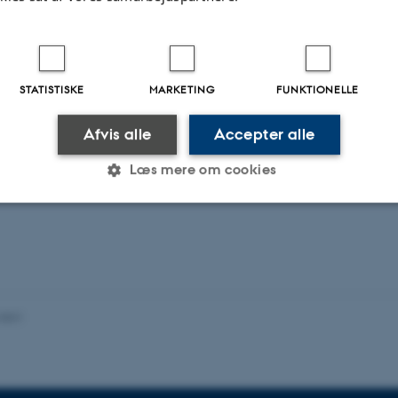
STATISTISKE
MARKETING
FUNKTIONELLE
Afvis alle
Accepter alle
Læs mere om cookies
Statistiske
Marketing
Funktionelle
es hjælper med at gøre hjemmesiden brugbar ved at aktiv
.2021
nktioner som navigation mm. Hjemmesiden kan ikke funge