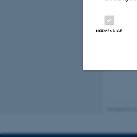
NØDVENDIGE
Nødvendige
Nødvendige cooki
Revideret 04.10
grundlæggende fu
cookies.