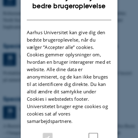
1673-118
JUN.
ENGLISH
bedre brugeroplevelse
Refinement of the Stratigraphic Framework of Units 50 and 60 within
DANISH
North Sea I - Depositional Environments, Geological Evolution and
Implications for…
Aarhus Universitet kan give dig den
bedste brugeroplevelse, når du
Specialeforsvar, Pernille Runge Jørgensen
vælger ”Accepter alle” cookies.
Cookies gemmer oplysninger om,
Torsdag
25.
juni 2026,
kl. 13:00
25
hvordan en bruger interagerer med et
1671-137
JUN.
website. Alle dine data er
Probabilistisk tilgang til opdatering af de hydrologiske typologier baseret
anonymiseret, og de kan ikke bruges
på numeriske grundvandsmodeller
til at identificere dig direkte. Du kan
altid ændre dit samtykke under
Specialeforsvar, Kristine Rengnér Fischer
Cookies i webstedets footer.
Universitetet bruger egne cookies og
Torsdag
25.
juni 2026,
kl. 11:15
25
cookies sat af vores
1671-137
JUN.
samarbejdspartnere.
A Buried and Submerged Pleistocene River System in the North Sea Basin
– Changes through time and implications for sea level changes and