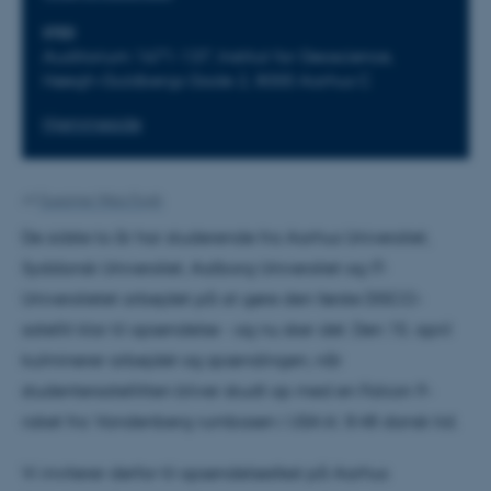
STED
Auditorium 1671-137, Institut for Geoscience,
Høegh-Guldbergs Gade 2, 8000 Aarhus C
Hjemmeside
Af
Susanne Weis Fogh
De sidste to år har studerende fra Aarhus Universitet,
Syddansk Universitet, Aalborg Universitet og IT-
Universitetet arbejdet på at gøre den første DISCO-
satellit klar til opsendelse - og nu sker det. Den 15. april
kulminerer arbejdet og spændingen, når
studentersatellitten bliver skudt op med en Falcon 9-
raket fra Vandenberg rumbasen i USA kl. 8:48 dansk tid.
Vi inviterer derfor til opsendelsesfest på Aarhus