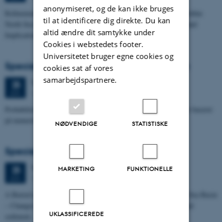
anonymiseret, og de kan ikke bruges
Refinement of the Stratigraphic Framework of Units 50 and 60 within
til at identificere dig direkte. Du kan
North Sea I - Depositional Environments, Geological Evolution and
altid ændre dit samtykke under
Implications for…
Cookies i webstedets footer.
Universitetet bruger egne cookies og
Specialeforsvar, Pernille Runge Jørgensen
cookies sat af vores
samarbejdspartnere.
Torsdag
25.
juni 2026,
kl. 13:00
25
1671-137
JUN.
Probabilistisk tilgang til opdatering af de hydrologiske typologier baseret
på numeriske grundvandsmodeller
NØDVENDIGE
STATISTISKE
Specialeforsvar, Kristine Rengnér Fischer
Torsdag
25.
juni 2026,
kl. 11:15
25
MARKETING
FUNKTIONELLE
1671-137
JUN.
A Buried and Submerged Pleistocene River System in the North Sea Basin
– Changes through time and implications for sea level changes and
UKLASSIFICEREDE
sediment…