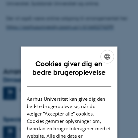
Universitet, Syddansk Universitet og online.
Der vil også være online adgang til arrangementet her:
https://aarhusuniversity.zoom.us/j/61665274299
Cookies giver dig en
Arrangementsarkiv
ENGLISH
bedre brugeroplevelse
Dimission
DANISH
Fredag
26.
juni 2026,
kl. 13:00
26
1671-137
JUN.
Aarhus Universitet kan give dig den
bedste brugeroplevelse, når du
vælger ”Accepter alle” cookies.
Specialeforsvar, Frederik Winther Foged
Cookies gemmer oplysninger om,
hvordan en bruger interagerer med et
Torsdag
25.
juni 2026,
kl. 13:15
25
website. Alle dine data er
1673-118
JUN.