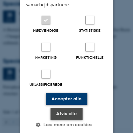
Specialeforsvar, Kristine Rengnér Fischer
samarbejdspartnere.
Torsdag
25.
juni 2026,
kl. 11:15
25
1671-137
JUN.
A Buried and Submerged Pleistocene River System in the North Sea Basin
NØDVENDIGE
STATISTISKE
– Changes through time and implications for sea level changes and
sediment…
MARKETING
FUNKTIONELLE
Specialeforsvar, Aishat Lawal
Torsdag
25.
juni 2026,
kl. 11:00
25
1672-141
JUN.
UKLASSIFICEREDE
Petrophysical characterization of sandstone Reservoir at the Tønder
structure
Accepter alle
Side 1 af 131
Afvis alle
1
2
3
…
131
Næste
Læs mere om cookies