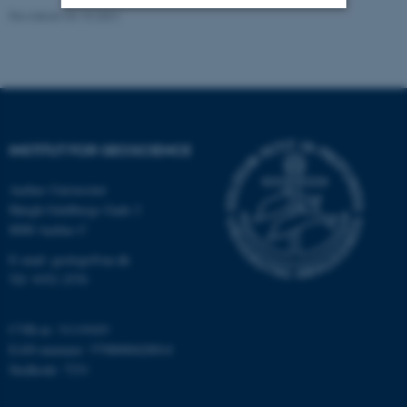
Revideret 04.10.2021
Nødvendige
Statistiske
Marketing
Funktionelle
Uklassificerede
INSTITUT FOR GEOSCIENCE
Nødvendige cookies hjælper
med at gøre hjemmesiden
Aarhus Universitet
brugbar ved at aktivere nogle
Høegh-Guldbergs Gade 2
grundlæggende funktioner
8000 Aarhus C
som navigation mm.
E-mail: geologi@au.dk
Hjemmesiden kan ikke
Tlf: 9352 2570
fungerer uden disse cookies.
CVR-nr: 31119103
EAN-nummer: 5798000420014
Navn
Udbyder / Domæne
Stedkode: 7231
be_typo_user
TYPO3 Association
.au.dk