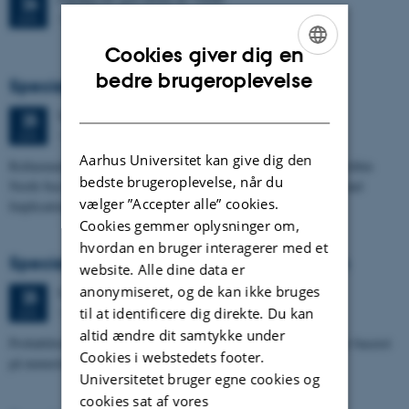
26
1671-137
JUN.
Cookies giver dig en
ENGLISH
bedre brugeroplevelse
Specialeforsvar, Frederik Winther Foged
DANISH
Torsdag
25.
juni 2026,
kl. 13:15
25
1673-118
JUN.
Aarhus Universitet kan give dig den
Refinement of the Stratigraphic Framework of Units 50 and 60 within
bedste brugeroplevelse, når du
North Sea I - Depositional Environments, Geological Evolution and
vælger ”Accepter alle” cookies.
Implications for…
Cookies gemmer oplysninger om,
hvordan en bruger interagerer med et
Specialeforsvar, Pernille Runge Jørgensen
website. Alle dine data er
anonymiseret, og de kan ikke bruges
Torsdag
25.
juni 2026,
kl. 13:00
25
1671-137
til at identificere dig direkte. Du kan
JUN.
altid ændre dit samtykke under
Probabilistisk tilgang til opdatering af de hydrologiske typologier baseret
Cookies i webstedets footer.
på numeriske grundvandsmodeller
Universitetet bruger egne cookies og
cookies sat af vores