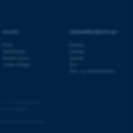
fe_typo_user
Typo3 Association
.au.dk
OM OS
UDDANNELSER PÅ AU
Profil
Bachelor
Medarbejdere
Kandidat
Kontakt og kort
Ingeniør
Ledige stillinger
Ph.d.
Efter- og videreuddannelse
©
—
Cookies på au.dk
ASP.NET_SessionId
Microsoft Corporation
Privatlivspolitik
.au.dk
Tilgængelighedserklæring
78689 / i31