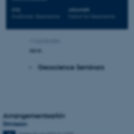
STED
ARRANGØR
Auditoriet, Geoscience
Institut for Geoscience
Af
Lone Davidsen
Gå til:
Geoscience Seminars
Arrangementsarkiv
Dimission
Fredag
26.
juni 2026,
kl. 13:00