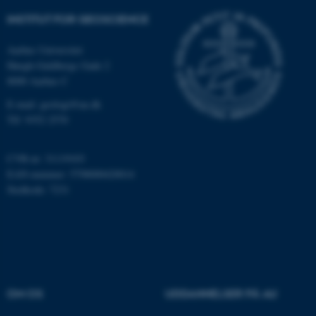
Funktionelle
Uklassificerede
INSTITUT FOR GEOSCIENCE
Aarhus Universitet
Høegh-Guldbergs Gade 2
Nødvendige cookies hjælper
8000 Aarhus C
med at gøre hjemmesiden
brugbar ved at aktivere nogle
E-mail: geologi@au.dk
Tlf: 9352 2570
grundlæggende funktioner
som navigation mm.
Hjemmesiden kan ikke
CVR-nr: 31119103
fungerer uden disse cookies.
EAN-nummer: 5798000420014
Stedkode: 7231
Navn
Udbyder / Domæne
be_typo_user
TYPO3 Association
.au.dk
OM OS
UDDANNELSER PÅ AU