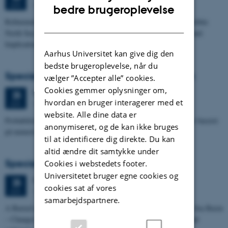
1673-118
JUN.
ENGLISH
bedre brugeroplevelse
Refinement of the Stratigraphic Framework of Units 50 and 60 within
DANISH
North Sea I - Depositional Environments, Geological Evolution and
Implications for…
Aarhus Universitet kan give dig den
bedste brugeroplevelse, når du
Specialeforsvar, Pernille Runge Jørgensen
vælger ”Accepter alle” cookies.
Cookies gemmer oplysninger om,
Torsdag
25.
juni 2026,
kl. 13:00
25
hvordan en bruger interagerer med et
1671-137
JUN.
website. Alle dine data er
Probabilistisk tilgang til opdatering af de hydrologiske typologier baseret
anonymiseret, og de kan ikke bruges
på numeriske grundvandsmodeller
til at identificere dig direkte. Du kan
altid ændre dit samtykke under
Specialeforsvar, Kristine Rengnér Fischer
Cookies i webstedets footer.
Universitetet bruger egne cookies og
Torsdag
25.
juni 2026,
kl. 11:15
25
cookies sat af vores
1671-137
JUN.
samarbejdspartnere.
A Buried and Submerged Pleistocene River System in the North Sea Basin
– Changes through time and implications for sea level changes and