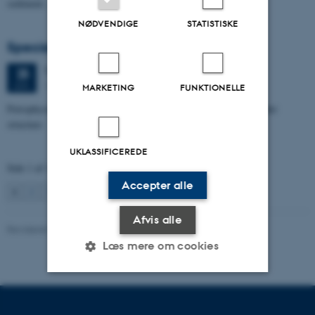
sediment…
NØDVENDIGE
STATISTISKE
Specialeforsvar, Aishat Lawal
Torsdag
25.
juni 2026,
kl. 11:00
25
1672-141
JUN.
MARKETING
FUNKTIONELLE
Petrophysical characterization of sandstone Reservoir at the Tønder
structure
UKLASSIFICEREDE
Side 1 af 131
Accepter alle
1
2
3
…
131
Næste
Afvis alle
Revideret 04.10.2021
Læs mere om cookies
Nødvendige
Statistiske
Marketing